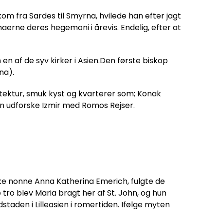
kom fra Sardes til Smyrna, hvilede han efter jagt
rne deres hegemoni i årevis. Endelig, efter at
 af de syv kirker i Asien.Den første biskop
na).
kitektur, smuk kyst og kvarterer som; Konak
an udforske Izmir med Romos Rejser.
ske nonne Anna Katherina Emerich, fulgte de
tro blev Maria bragt her af St. John, og hun
dstaden i Lilleasien i romertiden. Ifølge myten