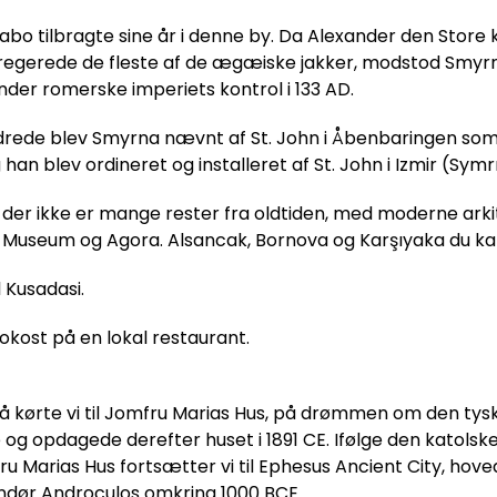
trabo tilbragte sine år i denne by. Da Alexander den Store 
regerede de fleste af de ægæiske jakker, modstod Smyrnae
er romerske imperiets kontrol i 133 AD.
ede blev Smyrna nævnt af St. John i Åbenbaringen som en
han blev ordineret og installeret af St. John i Izmir (Symr
v om der ikke er mange rester fra oldtiden, med moderne ar
ke Museum og Agora. Alsancak, Bornova og Karşıyaka du k
 Kusadasi.
kost på en lokal restaurant.
Så kørte vi til Jomfru Marias Hus, på drømmen om den ty
og opdagede derefter huset i 1891 CE. Ifølge den katolske 
mfru Marias Hus fortsætter vi til Ephesus Ancient City, hove
dør Androculos omkring 1000 BCE.