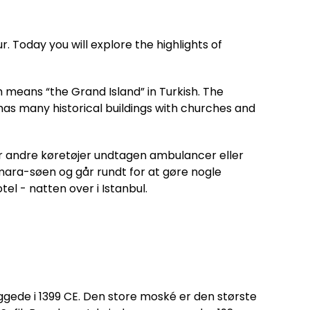
r. Today you will explore the highlights of
ch means “the Grand Island” in Turkish. The
 has many historical buildings with churches and
eller andre køretøjer undtagen ambulancer eller
armara-søen og går rundt for at gøre nogle
otel - natten over i Istanbul.
gede i 1399 CE. Den store moské er den største