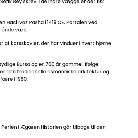
efik Bey skrev. I de indre vægge er der 192
 Haci Ivaz Pasha i 1419 CE. Portalen ved
s ånde væk.
af korsskovler, der har vinduer i hvert hjørne
 sydlige Bursa og er 700 år gammel. Ifølge
er den traditionelle osmanniske arkitektur og
sfære i 1980.
 Perlen i Ægæen.Historien går tilbage til den