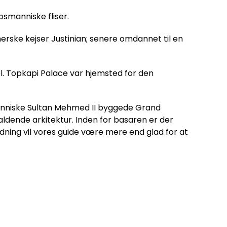
osmanniske fliser.
rske kejser Justinian; senere omdannet til en
. Topkapi Palace var hjemsted for den
anniske Sultan Mehmed II byggede Grand
aldende arkitektur. Inden for basaren er der
ning vil vores guide være mere end glad for at