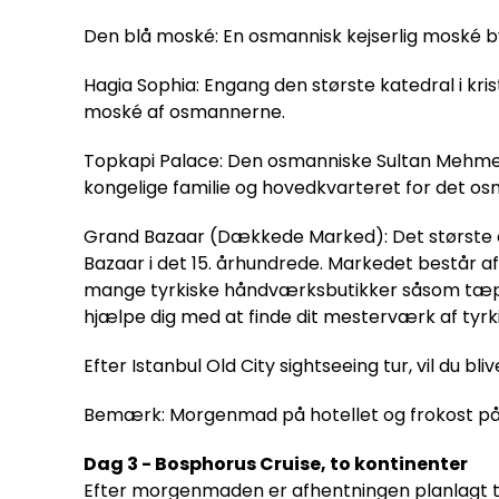
Den blå moské: En osmannisk kejserlig moské byg
Hagia Sophia: Engang den største katedral i kr
moské af osmannerne.
Topkapi Palace: Den osmanniske Sultan Mehmed 
kongelige familie og hovedkvarteret for det o
Grand Bazaar (Dækkede Marked): Det største 
Bazaar i det 15. århundrede. Markedet består af
mange tyrkiske håndværksbutikker såsom tæpper
hjælpe dig med at finde dit mesterværk af tyrki
Efter Istanbul Old City sightseeing tur, vil du blive
Bemærk: Morgenmad på hotellet og frokost på e
Dag 3 - Bosphorus Cruise, to kontinenter
Efter morgenmaden er afhentningen planlagt til kl