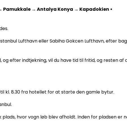
s → Pamukkale → Antalya Konya → Kapadokien •
des.
stanbul Lufthavn eller Sabiha Gokcen Lufthavn, efter bagag
l, og efter indtjekning, vil du have tid til fritid, og resten af
 kl. 8.30 fra hotellet for at starte den gamle bytur.
anbul.
ds, hvor vogn løb blev afholdt. Inden for pladsen er no