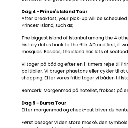
Dag 4 - Prince's Island Tour
After breakfast, your pick-up will be scheduled 
Princes’ Island, such as;
The biggest island of Istanbul among the 4 other
history dates back to the 6th. AD and first, it 
mosques. Besides, the island has lots of seafo
Vi tager på båd og efter en 1-timers rejse til Pr
politibiler. Vi bruger phaetons eller cykler til
shopping. Efter vores fritid tager vi båden til Is
Bemærk: Morgenmad på hotellet, frokost på en 
Dag 5 - Bursa Tour
Efter morgenmad og check-out bliver du hentet fr
Først besøger vi den store moské, den symbols