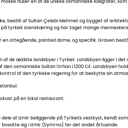
moské huser en af de unikke osmanniske kaligrafer, som S
, bestilt af Sultan Çelebi Mehmet og bygget af arkitekten
på tyrkisk stenskæring og har taget mange mennesker
en ottegående, pointed dome, og specifik. Graven består 
n af de ældste landsbyer i Tyrkiet. Landsbyen ligger i det
af den osmanniske Sultan Orhan i 1200 CE. Landsbyen hold
er kontrol af den tyrkiske regering for at beskytte sin atmo
Istanbul.
kost på en lokal restaurant.
le dele af Izmir beliggende på Tyrkiets vestkyst, kendt som
 bosatte sig i Izmir (Symrna) før det andet årtusinde.