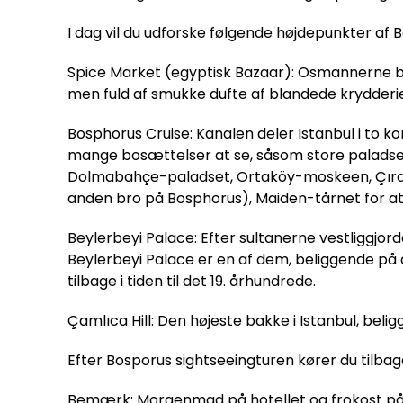
I dag vil du udforske følgende højdepunkter af 
Spice Market (egyptisk Bazaar): Osmannerne by
men fuld af smukke dufte af blandede krydderier,
Bosphorus Cruise: Kanalen deler Istanbul i to
mange bosættelser at se, såsom store paladser, 
Dolmabahçe-paladset, Ortaköy-moskeen, Çırağ
anden bro på Bosphorus), Maiden-tårnet for a
Beylerbeyi Palace: Efter sultanerne vestliggjor
Beylerbeyi Palace er en af dem, beliggende på d
tilbage i tiden til det 19. århundrede.
Çamlıca Hill: Den højeste bakke i Istanbul, belig
Efter Bosporus sightseeingturen kører du tilbage 
Bemærk: Morgenmad på hotellet og frokost på e