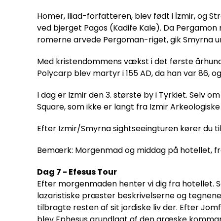
Homer, Iliad-forfatteren, blev født i İzmir, og S
ved bjerget Pagos (Kadife Kale). Da Pergamon 
romerne arvede Pergoman-riget, gik Smyrna und
Med kristendommens vækst i det første århundr
Polycarp blev martyr i 155 AD, da han var 86, og 
I dag er Izmir den 3. største by i Tyrkiet. Sel
Square, som ikke er langt fra Izmir Arkeologis
Efter Izmir/Smyrna sightseeingturen kører du til
Bemærk: Morgenmad og middag på hotellet, fro
Dag 7 - Efesus Tour
Efter morgenmaden henter vi dig fra hotellet. 
lazaristiske præster beskrivelserne og tegnene 
tilbragte resten af sit jordiske liv der. Efter Jo
blev Ephesus grundlagt af den græske komman