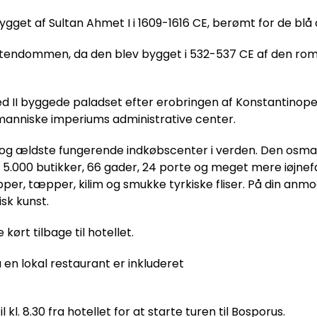
get af Sultan Ahmet I i 1609-1616 CE, berømt for de blå 
istendommen, da den blev bygget i 532-537 CE af den rome
II byggede paladset efter erobringen af Konstantinopel
smanniske imperiums administrative center.
og ældste fungerende indkøbscenter i verden. Den osm
 5.000 butikker, 66 gader, 24 porte og meget mere iøjnef
, tæpper, kilim og smukke tyrkiske fliser. På din anmod
sk kunst.
 kørt tilbage til hotellet.
n lokal restaurant er inkluderet
. 8.30 fra hotellet for at starte turen til Bosporus.