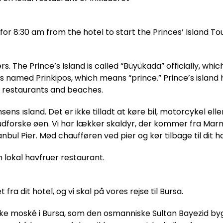
for 8:30 am from the hotel to start the Princes’ Island Tou
s. The Prince’s Island is called “Büyükada” officially, whi
was named Prinkipos, which means “prince.” Prince’s island
od restaurants and beaches.
insens ısland. Det er ikke tilladt at køre bil, motorcykel 
 at udforske øen. Vi har lækker skaldyr, der kommer fra M
tanbul Pier. Mød chaufføren ved pier og kør tilbage til dit h
lokal havfruer restaurant.
a dit hotel, og vi skal på vores rejse til Bursa.
ke moské i Bursa, som den osmanniske Sultan Bayezid byg