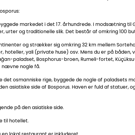
Bosporus:
ggede markedet i det 17. århundrede. I modsætning til 
 urter og traditionelle slik. Det består af omkring 100 but
 kontinenter og strækker sig omkring 32 km mellem Sorte
hoteller, yali (private huse) osv. Mens du er på båden, 
an-paladset, Bosphorus-broen, Rumeli-fortet, Küçüksu
t nævne nogle få.
de det osmanniske rige, byggede de nogle af paladsets mod
en asiatiske side af Bosporus. Haven er fuld af statuer,
gende på den asiatiske side.
til hotellet.
n lokal restaurant er inkluderet