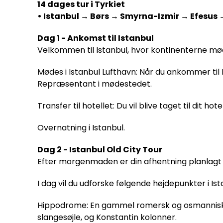
14 dages tur i Tyrkiet
• Istanbul → Børs → Smyrna-Izmir → Efesu
Dag 1 - Ankomst til Istanbul
Velkommen til Istanbul, hvor kontinenterne mø
Mødes i Istanbul Lufthavn: Når du ankommer til I
Repræsentant i mødestedet.
Transfer til hotellet: Du vil blive taget til dit hote
Overnatning i Istanbul.
Dag 2 - Istanbul Old City Tour
Efter morgenmaden er din afhentning planlagt til
I dag vil du udforske følgende højdepunkter i Ist
Hippodrome: En gammel romersk og osmannisk pla
slangesøjle, og Konstantin kolonner.