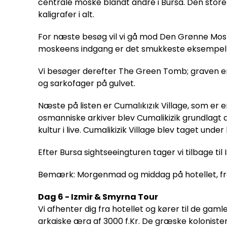
centrale moské blandt andre i Bursa. Den store 
kaligrafer i alt.
For næste besøg vil vi gå mod Den Grønne Moske
moskeens indgang er det smukkeste eksempel 
Vi besøger derefter The Green Tomb; graven er 
og sarkofager på gulvet.
Næste på listen er Cumalıkızık Village, som er e
osmanniske arkiver blev Cumalikizik grundlagt 
kultur i live. Cumalikizik Village blev taget und
Efter Bursa sightseeingturen tager vi tilbage til 
Bemærk: Morgenmad og middag på hotellet, fro
Dag 6 - Izmir & Smyrna Tour
Vi afhenter dig fra hotellet og kører til de gam
arkaiske æra af 3000 f.Kr. De græske kolonister