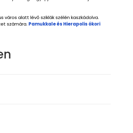
s város alatt lévő sziklák szélén kaszkádolva.
szet számára.
Pamukkale és Hierapolis ókori
en