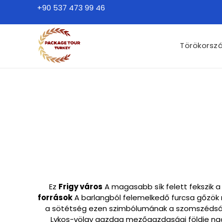
+90 537 473 99 46
Törökorsz
Ez
Frigy város
A magasabb sík felett fekszik 
források
A barlangból felemelkedő furcsa gőzök ma
a sötétség ezen szimbólumának a szomszédságá
Lykos-völgy gazdag mezőgazdasági földje nagy