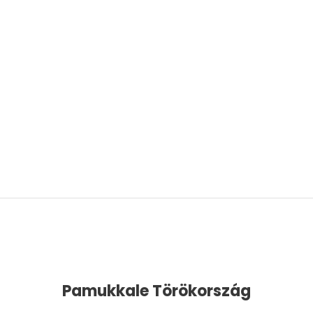
Click below
V
Pamukkale Törökország