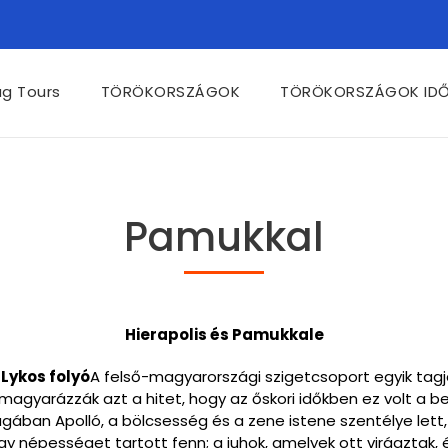
ág Tours
TÖRÖKORSZÁGOK
TÖRÖKORSZÁGOK ID
Pamukkal
Hierapolis és Pamukkale
a
Lykos folyó
A felső-magyarországi szigetcsoport egyik tagj
gyarázzák azt a hitet, hogy az őskori időkben ez volt a bej
ban Apolló, a bölcsesség és a zene istene szentélye lett
 népességet tartott fenn; a juhok, amelyek ott virágztak, 