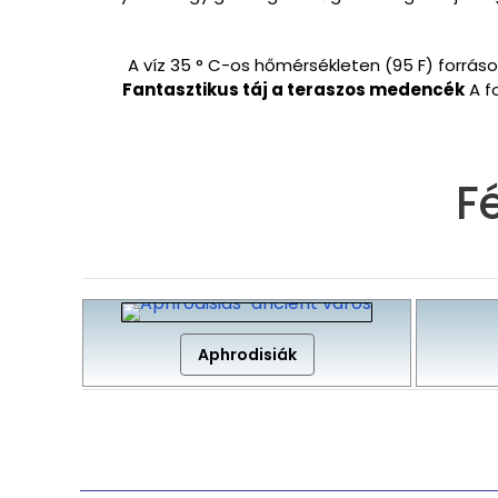
A víz 35 ° C-os hőmérsékleten (95 F) források
Fantasztikus táj a teraszos medencék
A f
F
Aphrodisiák