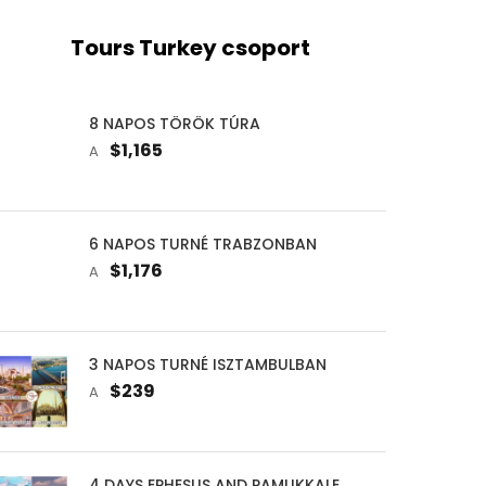
Tours Turkey csoport
8 NAPOS TÖRÖK TÚRA
$1,165
A
6 NAPOS TURNÉ TRABZONBAN
$1,176
A
3 NAPOS TURNÉ ISZTAMBULBAN
$239
A
4 DAYS EPHESUS AND PAMUKKALE