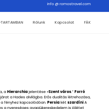
info @ romostravel.com
ŐTARTAMBAN
Rólunk
Kapcsolat
FÁK
a, a
Hierarchia
jelentése »
Szent város
.”
Forró
árat a Hades alvilágba. Erős dualitás létrehozása,
, a fényhez kapcsolódóan.
Persia
két
szardíni
A
és a nyereséges gyapjúkereskedelem is jólétet