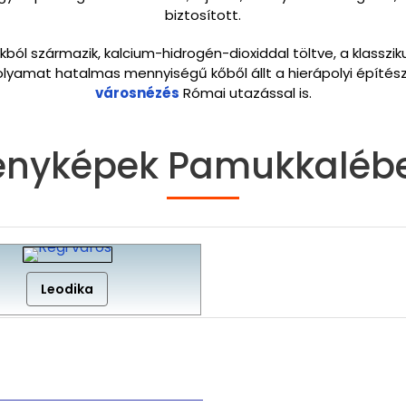
biztosított.
ból származik, kalcium-hidrogén-dioxiddal töltve, a klassziku
olyamat hatalmas mennyiségű kőből állt a hierápolyi építé
városnézés
Római utazással is.
ényképek Pamukkaléb
Leodika