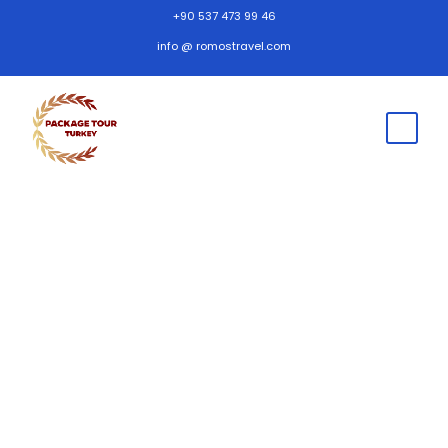
+90 537 473 99 46
info @ romostravel.com