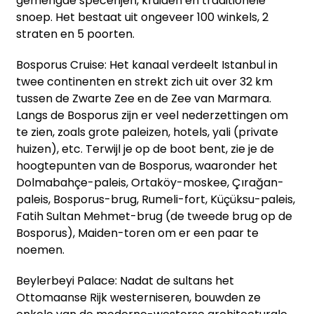
gemengde specerijen, kruiden en traditionele
snoep. Het bestaat uit ongeveer 100 winkels, 2
straten en 5 poorten.
Bosporus Cruise: Het kanaal verdeelt Istanbul in
twee continenten en strekt zich uit over 32 km
tussen de Zwarte Zee en de Zee van Marmara.
Langs de Bosporus zijn er veel nederzettingen om
te zien, zoals grote paleizen, hotels, yali (private
huizen), etc. Terwijl je op de boot bent, zie je de
hoogtepunten van de Bosporus, waaronder het
Dolmabahçe-paleis, Ortaköy-moskee, Çırağan-
paleis, Bosporus-brug, Rumeli-fort, Küçüksu-paleis,
Fatih Sultan Mehmet-brug (de tweede brug op de
Bosporus), Maiden-toren om er een paar te
noemen.
Beylerbeyi Palace: Nadat de sultans het
Ottomaanse Rijk westerniseren, bouwden ze