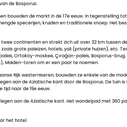
van de Bosporus:
n bouwden de markt in de 17e eeuw. In tegenstelling tot 
ngde specerijen, kruiden en traditionele snoep. Het best
in twee continenten en strekt zich uit over 32 km tussen
zoals grote paleizen, hotels, yali (private huizen), etc. T
eis, Ortaköy-moskee, Çırağan-paleis, Bosporus-brug, Ru
), Maiden-toren om er een paar te noemen.
aanse Rijk westerniseren, bouwden ze enkele van de mode
gelegen aan de Aziatische kant door de Bosporus. De tuin 
 tijd naar de 19e eeuw.
gelegen aan de Aziatische kant. Het wandelpad met 360 pan
ar het hotel.