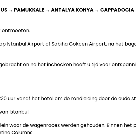
ESUS → PAMUKKALE → ANTALYA KONYA → CAPPADOCIA 
r ontmoeten.
op Istanbul Airport of Sabiha Gokcen Airport, na het ba
gebracht en na het inchecken heeft u tijd voor ontspannin
:30 uur vanaf het hotel om de rondleiding door de oude s
an Istanbul.
in waar de wagenraces werden gehouden. Binnen het plei
ntine Columns.