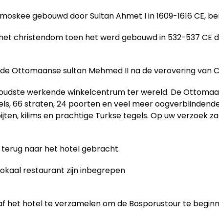
 moskee gebouwd door Sultan Ahmet I in 1609-1616 CE, 
 het christendom toen het werd gebouwd in 532-537 CE do
 de Ottomaanse sultan Mehmed II na de verovering van C
 oudste werkende winkelcentrum ter wereld. De Ottoma
els, 66 straten, 24 poorten en veel meer oogverblindende 
pijten, kilims en prachtige Turkse tegels. Op uw verzoek
u terug naar het hotel gebracht.
lokaal restaurant zijn inbegrepen
naf het hotel te verzamelen om de Bosporustour te beginn