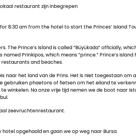
lokaal restaurant zijn inbegrepen
for 8:30 am from the hotel to start the Princes’ Island Tou
s. The Prince’s Island is called “Büyükada” officially, whi
was named Prinkipos, which means “prince.” Prince’s island
od restaurants and beaches.
s naar het land van de Prins. Het is niet toegestaan om a
e gebruiken phaetons of fietsen om het eiland te verken
winkelen. Na onze vrije tijd nemen we de boot naar Ist
bul.
okaal zeevruchtenrestaurant.
uw hotel opgehaald en gaan we op weg naar Bursa.