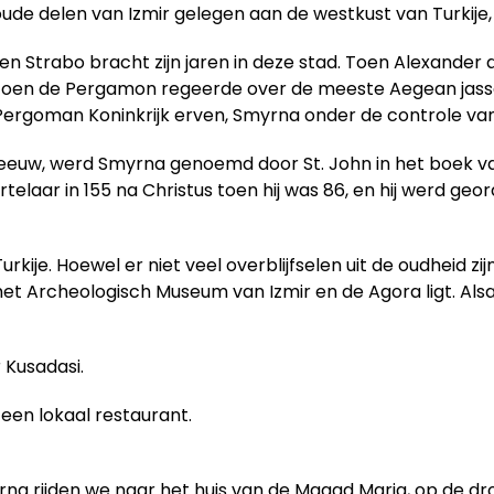
 oude delen van Izmir gelegen aan de westkust van Turkij
r, en Strabo bracht zijn jaren in deze stad. Toen Alexand
e). Toen de Pergamon regeerde over de meeste Aegean ja
 Pergoman Koninkrijk erven, Smyrna onder de controle van 
e eeuw, werd Smyrna genoemd door St. John in het boek v
laar in 155 na Christus toen hij was 86, en hij werd geor
rkije. Hoewel er niet veel overblijfselen uit de oudheid zi
 het Archeologisch Museum van Izmir en de Agora ligt. Als
 Kusadasi.
 een lokaal restaurant.
aarna rijden we naar het huis van de Maagd Maria, op de 