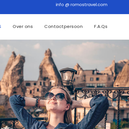
info @ romostravel.com
S
Over ons
Contactpersoon
F.A.Qs