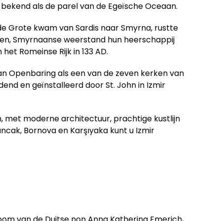
e, bekend als de parel van de Egeïsche Oceaan.
er de Grote kwam van Sardis naar Smyrna, rustte
ssen, Smyrnaanse weerstand hun heerschappij
het Romeinse Rijk in 133 AD.
an Openbaring als een van de zeven kerken van
dend en geïnstalleerd door St. John in Izmir
jn, met moderne architectuur, prachtige kustlijn
ancak, Bornova en Karşıyaka kunt u Izmir
droom van de Duitse non Anna Katherina Emerich,