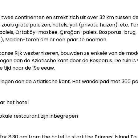
in twee continenten en strekt zich uit over 32 km tussen
zoals grote paleizen, hotels, yali (private huizen), etc. T
eis, Ortaköy-moskee, Çırağan-paleis, Bosporus-brug, Ru
), Maiden-toren om er een paar te noemen.
aanse Rijk westerniseren, bouwden ze enkele van de mode
gelegen aan de Aziatische kant door de Bosporus. De tuin 
 tijd naar de 19e eeuw.
gelegen aan de Aziatische kant. Het wandelpad met 360 pan
ar het hotel.
lokale restaurant zijn inbegrepen
for 8:30 am from the hotel to start the Princes’ Island Tou