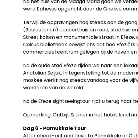
Na het huis van de Maagd Maria gaan we verder 
werd Ephesus opgericht door de Griekse comma
Terwijl de opgravingen nog steeds aan de gang 
(Bouleuterion) concerthuis en raad, stadhuis 
Street kolom en monumentale straat in Efeze, d
Celsus bibliotheek bewijst ons dat hoe Efeziërs
commercieel centrum gelegen bij de haven en t
Na de oude stad Efeze rijden we naar een lokaa
Anatolian Seljuk. In tegenstelling tot de mode
moskee werkt nog steeds vandaag voor de vijf
wonderen van de wereld.
Na de Efeze sightseeingtour rijdt u terug naar h
Opmerking: Ontbijt & diner in het hotel, lunch in
Dag 6 - Pamukkale Tour
After check-out and drive to Pamukkale or Cott