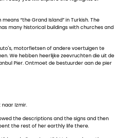
ch means “the Grand Island” in Turkish. The
 has many historical buildings with churches and
uto's, motorfietsen of andere voertuigen te
nen. We hebben heerlijke zeevruchten die uit de
anbul Pier. Ontmoet de bestuurder aan de pier
naar Izmir.
lowed the descriptions and the signs and then
nt the rest of her earthly life there.