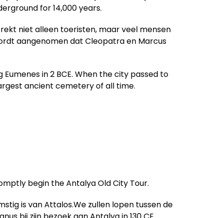
derground for 14,000 years.
rekt niet alleen toeristen, maar veel mensen
 wordt aangenomen dat Cleopatra en Marcus
ng Eumenes in 2 BCE. When the city passed to
argest ancient cemetery of all time.
romptly begin the Antalya Old City Tour.
tig is van Attalos.We zullen lopen tussen de
us bij zijn bezoek aan Antalya in 130 CE.