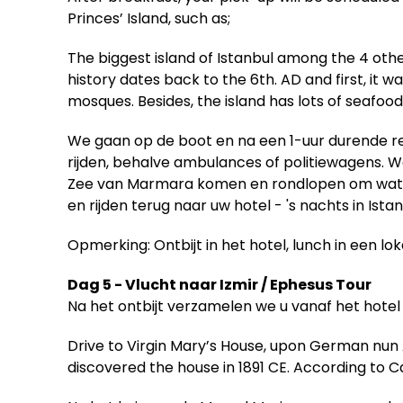
Princes’ Island, such as;
The biggest island of Istanbul among the 4 other
history dates back to the 6th. AD and first, it 
mosques. Besides, the island has lots of seafo
We gaan op de boot en na een 1-uur durende rei
rijden, behalve ambulances of politiewagens. W
Zee van Marmara komen en rondlopen om wat te 
en rijden terug naar uw hotel - 's nachts in Istan
Opmerking: Ontbijt in het hotel, lunch in een l
Dag 5 - Vlucht naar Izmir / Ephesus Tour
Na het ontbijt verzamelen we u vanaf het hotel
Drive to Virgin Mary’s House, upon German nun 
discovered the house in 1891 CE. According to Ca