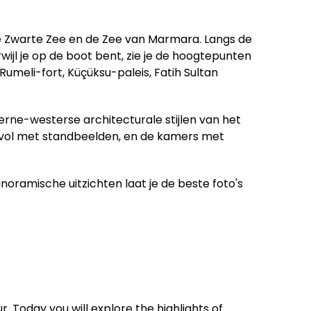
 de Zwarte Zee en de Zee van Marmara. Langs de
erwijl je op de boot bent, zie je de hoogtepunten
meli-fort, Küçüksu-paleis, Fatih Sultan
rne-westerse architecturale stijlen van het
is vol met standbeelden, en de kamers met
oramische uitzichten laat je de beste foto's
r. Today you will explore the highlights of