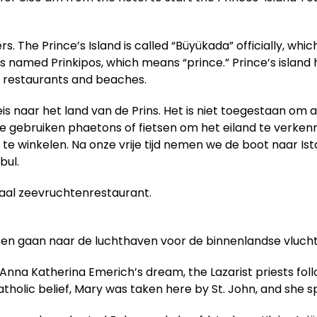
s. The Prince’s Island is called “Büyükada” officially, whi
was named Prinkipos, which means “prince.” Prince’s island
od restaurants and beaches.
s naar het land van de Prins. Het is niet toegestaan om a
e gebruiken phaetons of fietsen om het eiland te verken
winkelen. Na onze vrije tijd nemen we de boot naar Ist
bul.
okaal zeevruchtenrestaurant.
 en gaan naar de luchthaven voor de binnenlandse vlucht 
Anna Katherina Emerich’s dream, the Lazarist priests fol
tholic belief, Mary was taken here by St. John, and she spe