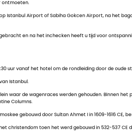
r ontmoeten.
op Istanbul Airport of Sabiha Gokcen Airport, na het ba
gebracht en na het inchecken heeft u tijd voor ontspannin
:30 uur vanaf het hotel om de rondleiding door de oude s
an Istanbul.
in waar de wagenraces werden gehouden. Binnen het plei
ntine Columns.
 moskee gebouwd door Sultan Ahmet I in 1609-1616 CE, 
 het christendom toen het werd gebouwd in 532-537 CE do