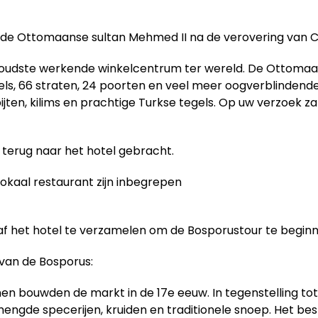
 de Ottomaanse sultan Mehmed II na de verovering van C
 oudste werkende winkelcentrum ter wereld. De Ottoma
els, 66 straten, 24 poorten en veel meer oogverblindende 
pijten, kilims en prachtige Turkse tegels. Op uw verzoek
u terug naar het hotel gebracht.
lokaal restaurant zijn inbegrepen
naf het hotel te verzamelen om de Bosporustour te beginn
van de Bosporus:
n bouwden de markt in de 17e eeuw. In tegenstelling tot 
ngde specerijen, kruiden en traditionele snoep. Het best