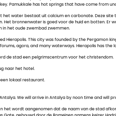
Turkey. Pamukkale has hot springs that have come from un
 het water bestaat uit calcium en carbonate. Deze site t
. Het bronnenwater is goed voor de huid en botten. Er
n in het oude zwembad zwemmen.
lled Hierapolis. This city was founded by the Pergamon ki
 forums, agora, and many waterways. Hierapolis has the l
 werd de stad een pelgrimscentrum voor het christendom.
g naar het hotel.
 een lokaal restaurant.
Antalya. We will arrive in Antalya by noon time and will p
en het wordt aangenomen dat de naam van de stad afkoms
nus Gate, gebouwd door de Romeinen namens keizer Hadrian