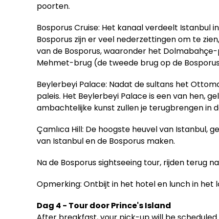
poorten.
Bosporus Cruise: Het kanaal verdeelt Istanbul 
Bosporus zijn er veel nederzettingen om te zien, 
van de Bosporus, waaronder het Dolmabahçe-pal
Mehmet-brug (de tweede brug op de Bosporus
Beylerbeyi Palace: Nadat de sultans het Ottom
paleis. Het Beylerbeyi Palace is een van hen, 
ambachtelijke kunst zullen je terugbrengen in de
Çamlıca Hill: De hoogste heuvel van Istanbul, 
van Istanbul en de Bosporus maken.
Na de Bosporus sightseeing tour, rijden terug na
Opmerking: Ontbijt in het hotel en lunch in het 
Dag 4 - Tour door Prince's Island
After breakfast, your pick-up will be scheduled 