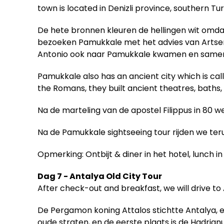
town is located in Denizli province, southern 
De hete bronnen kleuren de hellingen wit omdat
bezoeken Pamukkale met het advies van Artsen
Antonio ook naar Pamukkale kwamen en same
Pamukkale also has an ancient city which is ca
the Romans, they built ancient theatres, baths,
Na de marteling van de apostel Filippus in 80
Na de Pamukkale sightseeing tour rijden we teru
Opmerking: Ontbijt & diner in het hotel, lunch in
Dag 7 - Antalya Old City Tour
After check-out and breakfast, we will drive to 
De Pergamon koning Attalos stichtte Antalya, 
oude straten, en de eerste plaats is de Hadria