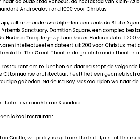
naar de oude stad Ephesus, de hoofdstad van Klein-Azië 
ndant Androculos rond 1000 voor Christus.
zijn, zult u de oude overblijfselen zien zoals de State A
en Artemis Sanctuary, Domitian Square, een complex besta
e Hadrian Temple gewijd aan keizer Hadrian datert 200 vo
 waren intellectueel en dateert uit 200 voor Christus met 
enslotte The Great Theater de grootste oude theater me
l restaurant om te lunchen en daarna stopt de volgende 
rne Ottomaanse architectuur, heeft het een geometrisch 
voudige gebeden. Na de Isa Bey Moskee rijden we naar de
et hotel. overnachten in Kusadasi.
 een lokaal restaurant.
on Castle, we pick you up from the hotel, one of the most