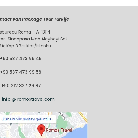
ntact van Package Tour Turkije
isbureau Roma - A-13114
res: Sinanpasa Mah.Alaybeyi Sok.
 2 İç Kapı:3 Besiktas/Istanbul
+90 537 473 99 46
+90 537 473 99 56
+90 212 327 26 87
info @ romostravel.com