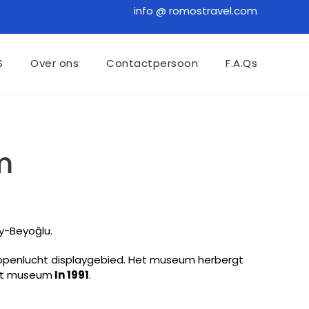
info @ romostravel.com
S
Over ons
Contactpersoon
F.A.Qs
m
y-Beyoğlu.
 openlucht displaygebied. Het museum herbergt
het museum
In 1991
.