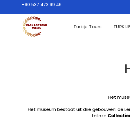
+90 537 473 99 46
Turkije Tours
TURKIJ
Het museu
Het museum bestaat uit drie gebouwen: de L
talloze
Collectie