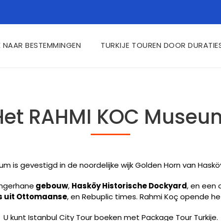
E NAAR BESTEMMINGEN
TURKIJE TOUREN DOOR DURATIE
Het RAHMI KOC Museu
m is gevestigd in de noordelijke wijk Golden Horn van Haskö
engerhane
gebouw
,
Hasköy Historische Dockyard
, en een
s uit Ottomaanse
, en Rebuplic times. Rahmi Koç opende 
U kunt Istanbul City Tour boeken met Package Tour Turkije.