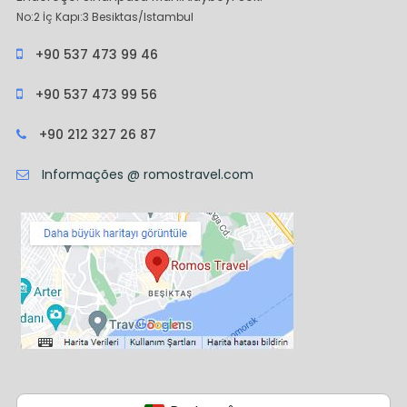
No:2 İç Kapı:3 Besiktas/Istambul
+90 537 473 99 46
+90 537 473 99 56
+90 212 327 26 87
Informações @ romostravel.com