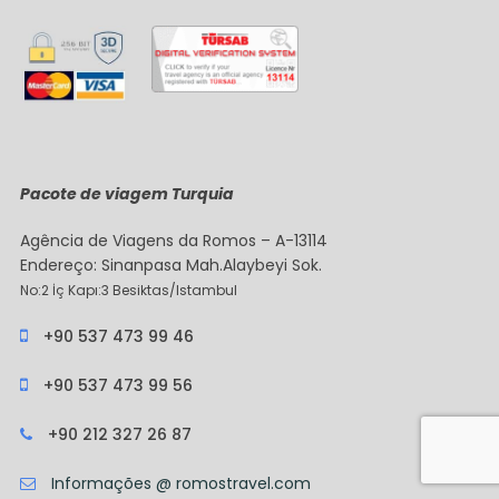
Pacote de viagem Turquia
Agência de Viagens da Romos – A-13114
Endereço: Sinanpasa Mah.Alaybeyi Sok.
No:2 İç Kapı:3 Besiktas/Istambul
+90 537 473 99 46
+90 537 473 99 56
+90 212 327 26 87
Informações @ romostravel.com