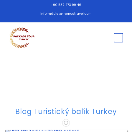
+90 537 473 99 46
Informácie @ romostravel.com
blogovanie
Blog Turistický balík Turkey