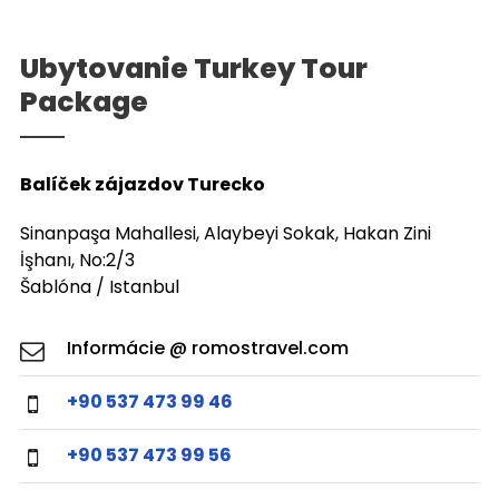
Ubytovanie Turkey Tour
Package
Balíček zájazdov Turecko
Sinanpaşa Mahallesi, Alaybeyi Sokak, Hakan Zini
İşhanı, No:2/3
Šablóna / Istanbul
Informácie @ romostravel.com
+90 537 473 99 46
+90 537 473 99 56