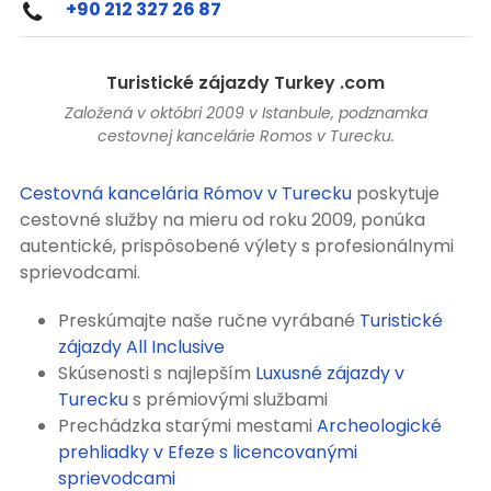
+90 212 327 26 87
Turistické zájazdy Turkey .com
Založená v októbri 2009 v Istanbule, podznamka
cestovnej kancelárie Romos v Turecku.
Cestovná kancelária Rómov v Turecku
poskytuje
cestovné služby na mieru od roku 2009, ponúka
autentické, prispôsobené výlety s profesionálnymi
sprievodcami.
Preskúmajte naše ručne vyrábané
Turistické
zájazdy All Inclusive
Skúsenosti s najlepším
Luxusné zájazdy v
Turecku
s prémiovými službami
Prechádzka starými mestami
Archeologické
prehliadky v Efeze s licencovanými
sprievodcami