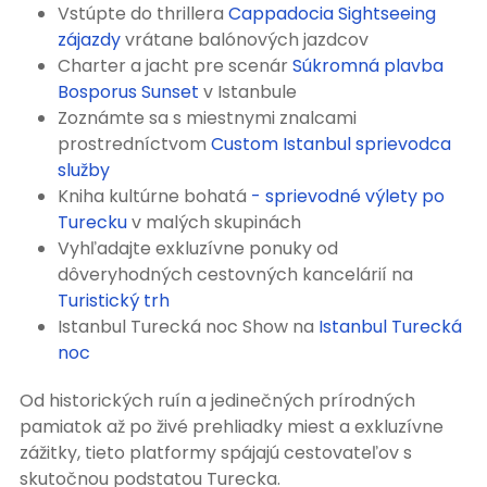
Vstúpte do thrillera
Cappadocia Sightseeing
zájazdy
vrátane balónových jazdcov
Charter a jacht pre scenár
Súkromná plavba
Bosporus Sunset
v Istanbule
Zoznámte sa s miestnymi znalcami
prostredníctvom
Custom Istanbul sprievodca
služby
Kniha kultúrne bohatá
- sprievodné výlety po
Turecku
v malých skupinách
Vyhľadajte exkluzívne ponuky od
dôveryhodných cestovných kancelárií na
Turistický trh
Istanbul Turecká noc Show na
Istanbul Turecká
noc
Od historických ruín a jedinečných prírodných
pamiatok až po živé prehliadky miest a exkluzívne
zážitky, tieto platformy spájajú cestovateľov s
skutočnou podstatou Turecka.