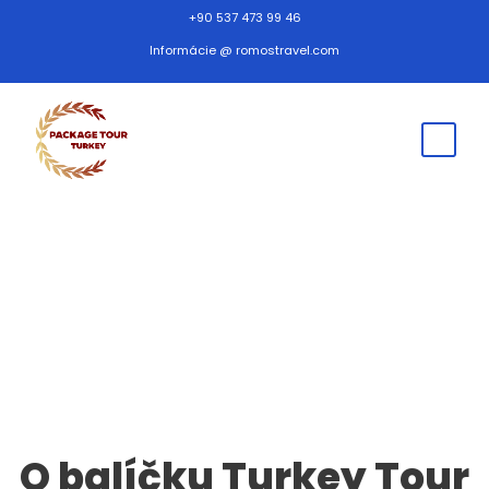
+90 537 473 99 46
Informácie @ romostravel.com
O nás
O balíčku Turkey Tour