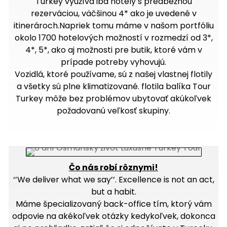
Turkey využíva iba hotely s predbežnou
rezerváciou, väčšinou 4* ako je uvedené v
itinerároch.Napriek tomu máme v našom portfóliu
okolo 1700 hotelových možností v rozmedzí od 3*,
4*, 5*, ako aj možnosti pre butik, ktoré vám v
prípade potreby vyhovujú.
Vozidlá, ktoré používame, sú z našej vlastnej flotily
a všetky sú plne klimatizované. flotila balíka Tour
Turkey môže bez problémov ubytovať akúkoľvek
požadovanú veľkosť skupiny.
Čo nás robí rôznymi!
‘’We deliver what we say’’. Excellence is not an act,
but a habit.
Máme špecializovaný back-office tím, ktorý vám
odpovie na akékoľvek otázky kedykoľvek, dokonca