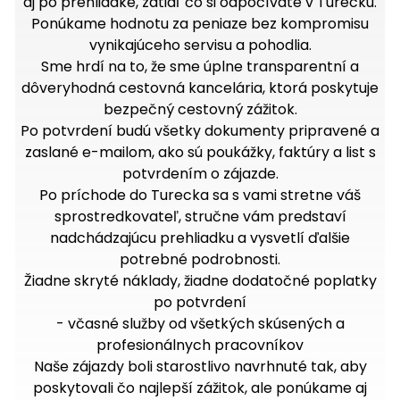
aj po prehliadke, zatiaľ čo si odpočívate v Turecku.
Ponúkame hodnotu za peniaze bez kompromisu
vynikajúceho servisu a pohodlia.
Sme hrdí na to, že sme úplne transparentní a
dôveryhodná cestovná kancelária, ktorá poskytuje
bezpečný cestovný zážitok.
Po potvrdení budú všetky dokumenty pripravené a
zaslané e-mailom, ako sú poukážky, faktúry a list s
potvrdením o zájazde.
Po príchode do Turecka sa s vami stretne váš
sprostredkovateľ, stručne vám predstaví
nadchádzajúcu prehliadku a vysvetlí ďalšie
potrebné podrobnosti.
Žiadne skryté náklady, žiadne dodatočné poplatky
po potvrdení
- včasné služby od všetkých skúsených a
profesionálnych pracovníkov
Naše zájazdy boli starostlivo navrhnuté tak, aby
poskytovali čo najlepší zážitok, ale ponúkame aj