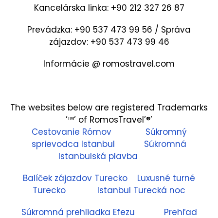
Kancelárska linka: +90 212 327 26 87
Prevádzka: +90 537 473 99 56 / Správa
zájazdov: +90 537 473 99 46
Informácie @ romostravel.com
The websites below are registered Trademarks
’™’ of RomosTravel’®’
Cestovanie Rómov
Súkromný
sprievodca Istanbul
Súkromná
Istanbulská plavba
Balíček zájazdov Turecko
Luxusné turné
Turecko
Istanbul Turecká noc
Súkromná prehliadka Efezu
Prehľad