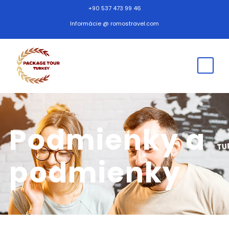
+90 537 473 99 46
Informácie @ romostravel.com
Podmienky a
podmienky