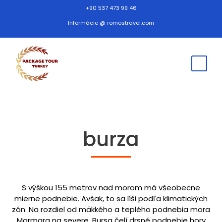
+90 537 473 99 46
Informácie @ romostravel.com
burza
S výškou 155 metrov nad morom má všeobecne
mierne podnebie. Avšak, to sa líši podľa klimatických
zón. Na rozdiel od mäkkého a teplého podnebia mora
Marmara na severe, Bursa čelí drsné podnebie hory