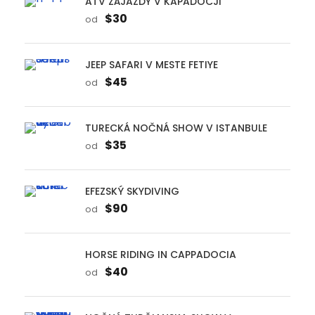
TURECKÁ NOČNÁ SHOW V ISTANBULE
$35
od
EFEZSKÝ SKYDIVING
$90
od
HORSE RIDING IN CAPPADOCIA
$40
od
NOČNÁ TURČIANSKA SHOW V
KAPADOCJI
$35
od
PAMUKKALE PARAGLIDING TOUR -
PRECHÁDZKA