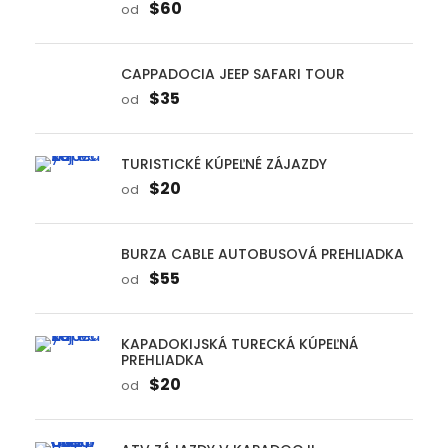
TURISTICKÉ KÚPEĽNÉ ZÁJAZDY
$20
od
BURZA CABLE AUTOBUSOVÁ PREHLIADKA
$55
od
KAPADOKIJSKÁ TURECKÁ KÚPEĽNÁ
PREHLIADKA
$20
od
ATV ZÁJAZDY V KAPADOCJI
$30
od
JEEP SAFARI V MESTE FETIYE
$45
od