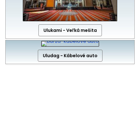
Ulukami - Veľká mešita
Uludag - Kábelové auto
Click below to go back to ‘Destinations’ Page