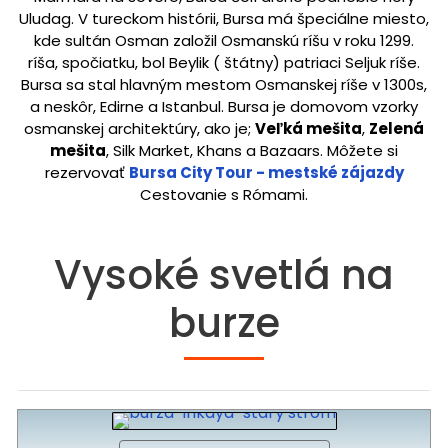
Uludag. V tureckom histórii, Bursa má špeciálne miesto,
kde sultán Osman založil Osmanskú ríšu v roku 1299.
ríša, spočiatku, bol Beylik ( štátny) patriaci Seljuk ríše.
Bursa sa stal hlavným mestom Osmanskej ríše v 1300s,
a neskôr, Edirne a Istanbul. Bursa je domovom vzorky
osmanskej architektúry, ako je;
Veľká mešita
,
Zelená
mešita
, Silk Market, Khans a Bazaars. Môžete si
rezervovať
Bursa City Tour - mestské zájazdy
Cestovanie s Rómami.
Vysoké svetlá na
burze