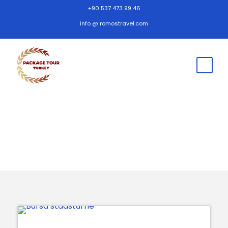
+90 537 473 99 46
info @ romostravel.com
Dagliga börsresor