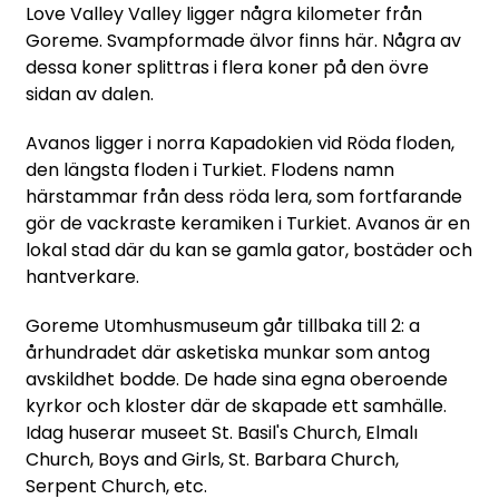
Love Valley Valley ligger några kilometer från
Goreme. Svampformade älvor finns här. Några av
dessa koner splittras i flera koner på den övre
sidan av dalen.
Avanos ligger i norra Kapadokien vid Röda floden,
den längsta floden i Turkiet. Flodens namn
härstammar från dess röda lera, som fortfarande
gör de vackraste keramiken i Turkiet. Avanos är en
lokal stad där du kan se gamla gator, bostäder och
hantverkare.
Goreme Utomhusmuseum går tillbaka till 2: a
århundradet där asketiska munkar som antog
avskildhet bodde. De hade sina egna oberoende
kyrkor och kloster där de skapade ett samhälle.
Idag huserar museet St. Basil's Church, Elmalı
Church, Boys and Girls, St. Barbara Church,
Serpent Church, etc.