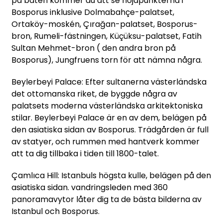
på båten kommer du att se höjdpunkterna i
Bosporus inklusive Dolmabahçe-palatset,
Ortaköy-moskén, Çırağan-palatset, Bosporus-
bron, Rumeli-fästningen, Küçüksu-palatset, Fatih
Sultan Mehmet-bron ( den andra bron på
Bosporus), Jungfruens torn för att nämna några.
Beylerbeyi Palace: Efter sultanerna västerländska
det ottomanska riket, de byggde några av
palatsets moderna västerländska arkitektoniska
stilar. Beylerbeyi Palace är en av dem, belägen på
den asiatiska sidan av Bosporus. Trädgården är full
av statyer, och rummen med hantverk kommer
att ta dig tillbaka i tiden till 1800-talet.
Çamlıca Hill: Istanbuls högsta kulle, belägen på den
asiatiska sidan. vandringsleden med 360
panoramavytor låter dig ta de bästa bilderna av
Istanbul och Bosporus.