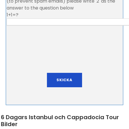
(to prevent spam emails) please write '2' as the
answer to the question below
1+1=?
6 Dagars Istanbul och Cappadocia Tour
Bilder