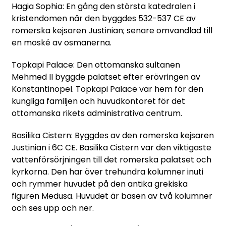
Hagia Sophia: En gång den största katedralen i
kristendomen när den byggdes 532-537 CE av
romerska kejsaren Justinian; senare omvandlad till
en moské av osmanerna.
Topkapi Palace: Den ottomanska sultanen
Mehmed II byggde palatset efter erövringen av
Konstantinopel. Topkapi Palace var hem för den
kungliga familjen och huvudkontoret för det
ottomanska rikets administrativa centrum.
Basilika Cistern: Byggdes av den romerska kejsaren
Justinian i 6C CE. Basilika Cistern var den viktigaste
vattenförsörjningen till det romerska palatset och
kyrkorna. Den har över trehundra kolumner inuti
och rymmer huvudet på den antika grekiska
figuren Medusa. Huvudet är basen av två kolumner
och ses upp och ner.