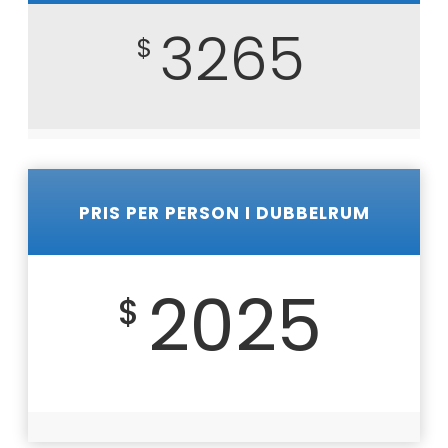
3265
$
PRIS PER PERSON I DUBBELRUM
2025
$