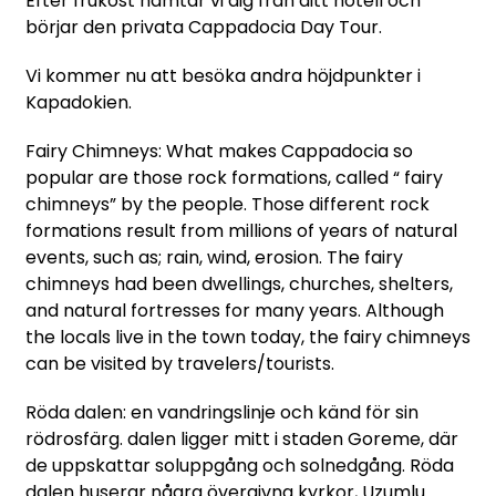
Efter frukost hämtar vi dig från ditt hotell och
börjar den privata Cappadocia Day Tour.
Vi kommer nu att besöka andra höjdpunkter i
Kapadokien.
Fairy Chimneys: What makes Cappadocia so
popular are those rock formations, called “ fairy
chimneys” by the people. Those different rock
formations result from millions of years of natural
events, such as; rain, wind, erosion. The fairy
chimneys had been dwellings, churches, shelters,
and natural fortresses for many years. Although
the locals live in the town today, the fairy chimneys
can be visited by travelers/tourists.
Röda dalen: en vandringslinje och känd för sin
rödrosfärg. dalen ligger mitt i staden Goreme, där
de uppskattar soluppgång och solnedgång. Röda
dalen huserar några övergivna kyrkor, Uzumlu