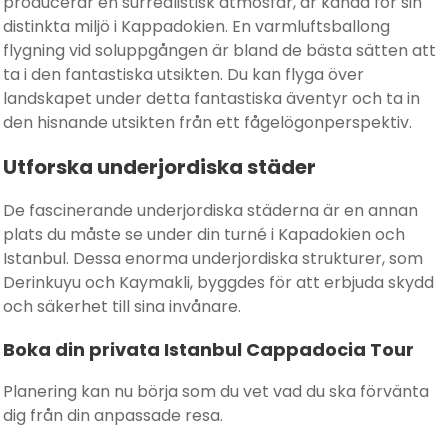
producerar en surrealistisk atmosfär, är kända för sin
distinkta miljö i Kappadokien. En varmluftsballong
flygning vid soluppgången är bland de bästa sätten att
ta i den fantastiska utsikten. Du kan flyga över
landskapet under detta fantastiska äventyr och ta in
den hisnande utsikten från ett fågelögonperspektiv.
Utforska underjordiska städer
De fascinerande underjordiska städerna är en annan
plats du måste se under din turné i Kapadokien och
Istanbul. Dessa enorma underjordiska strukturer, som
Derinkuyu och Kaymakli, byggdes för att erbjuda skydd
och säkerhet till sina invånare.
Boka din privata Istanbul Cappadocia Tour
Planering kan nu börja som du vet vad du ska förvänta
dig från din anpassade resa.