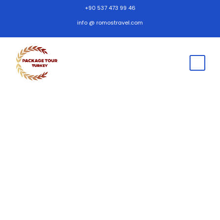
+90 537 473 99 46
info @ romostravel.com