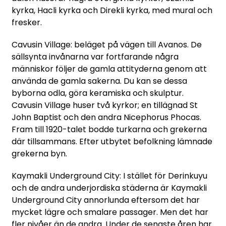
kyrka, Hacli kyrka och Direkli kyrka, med mural och
fresker.
Cavusin Village: beläget på vägen till Avanos. De
sällsynta invånarna var fortfarande några
människor följer de gamla attityderna genom att
använda de gamla sakerna. Du kan se dessa
byborna odla, göra keramiska och skulptur.
Cavusin Village huser två kyrkor; en tillägnad St
John Baptist och den andra Nicephorus Phocas.
Fram till 1920-talet bodde turkarna och grekerna
där tillsammans. Efter utbytet befolkning lämnade
grekerna byn.
Kaymakli Underground City: I stället för Derinkuyu
och de andra underjordiska städerna är Kaymakli
Underground City annorlunda eftersom det har
mycket lägre och smalare passager. Men det har
fler nivåer än de andra. Under de senaste åren har