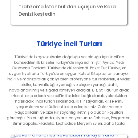
Trabzon’a İstanbul’dan uçuşun ve Kara
Denizi keşfedin.
Türkiye İncil Turları
Türkiye’de birçok kutsalın doğduğu yer olduğu için, İncil’de
bahsedilen ilk kiliseler Türkiye’de inşa edilmiştir. Ayrıca, Yedi
Ökumenik Toplantı Türkiye’de düzenlendi. Paket Tur Türkiye, en
uygun fiyatlarla Türkiye’de en uygun Kutsal Kitap turları sunuyor,
İncil’i ve manzaraları çok iyi bilen profesyonel tur rehberleri, 4 yıldızlı
oteller, kahvaltı, öğle yemeği ve akşam yemeği dahil,
havalandırılmış ve sigara içmeyen araçlar. Biz, St. Paul’un ayak
izlerini takip ederek ve İncil’in ifadeleri bağlı olarak, yolculukları
hazırladık. İncil turları sırasında, ilk Hıristiyanları, kiliselerini,
yaşamlarını ve ritüellerini takip edeceksiniz. Onlar nerede
yaşadıklarını ve bize Hıristiyanlığı iletmiş oldukları koşulları
göreceğiz. Yolculuğunda, ziyaret ediyorsunuz; Ephesus, Pergamon,
Simnaapolis, Filadelia, Lephodice, Meryem Evleri, daha fazla.