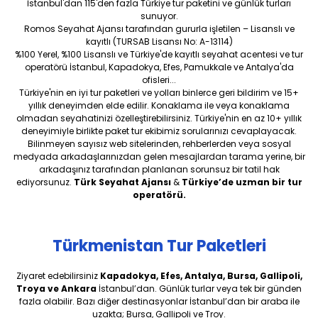
İstanbul'dan 115'den fazla Türkiye tur paketini ve günlük turları
sunuyor.
Romos Seyahat Ajansı tarafından gururla işletilen – Lisanslı ve
kayıtlı (TURSAB Lisansı No: A-13114)
%100 Yerel, %100 Lisanslı ve Türkiye'de kayıtlı seyahat acentesi ve tur
operatörü İstanbul, Kapadokya, Efes, Pamukkale ve Antalya'da
ofisleri...
Türkiye'nin en iyi tur paketleri ve yolları binlerce geri bildirim ve 15+
yıllık deneyimden elde edilir. Konaklama ile veya konaklama
olmadan seyahatinizi özelleştirebilirsiniz. Türkiye'nin en az 10+ yıllık
deneyimiyle birlikte paket tur ekibimiz sorularınızı cevaplayacak.
Bilinmeyen sayısız web sitelerinden, rehberlerden veya sosyal
medyada arkadaşlarınızdan gelen mesajlardan tarama yerine, bir
arkadaşınız tarafından planlanan sorunsuz bir tatil hak
ediyorsunuz.
Türk Seyahat Ajansı
&
Türkiye’de uzman bir tur
operatörü.
Türkmenistan Tur Paketleri
Ziyaret edebilirsiniz
Kapadokya, Efes, Antalya, Bursa, Gallipoli,
Troya ve Ankara
İstanbul’dan. Günlük turlar veya tek bir günden
fazla olabilir. Bazı diğer destinasyonlar İstanbul’dan bir araba ile
uzakta; Bursa, Gallipoli ve Troy.