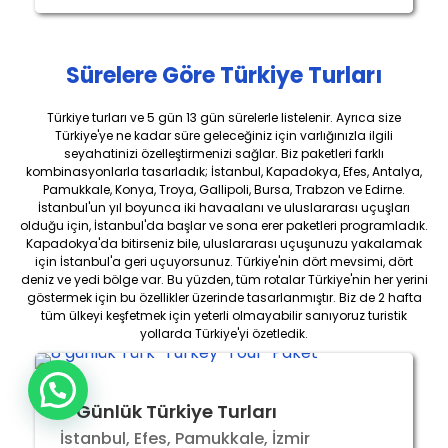
Sürelere Göre Türkiye Turları
Türkiye turları ve 5 gün 13 gün sürelerle listelenir. Ayrıca size
Türkiye'ye ne kadar süre geleceğiniz için varlığınızla ilgili
seyahatinizi özelleştirmenizi sağlar. Biz paketleri farklı
kombinasyonlarla tasarladık; İstanbul, Kapadokya, Efes, Antalya,
Pamukkale, Konya, Troya, Gallipoli, Bursa, Trabzon ve Edirne.
İstanbul'un yıl boyunca iki havaalanı ve uluslararası uçuşları
olduğu için, İstanbul'da başlar ve sona erer paketleri programladık.
Kapadokya'da bitirseniz bile, uluslararası uçuşunuzu yakalamak
için İstanbul'a geri uçuyorsunuz. Türkiye'nin dört mevsimi, dört
deniz ve yedi bölge var. Bu yüzden, tüm rotalar Türkiye'nin her yerini
göstermek için bu özellikler üzerinde tasarlanmıştır. Biz de 2 hafta
tüm ülkeyi keşfetmek için yeterli olmayabilir sanıyoruz turistik
yollarda Türkiye'yi özetledik.
8 Günlük Türkiye Turları
İstanbul, Efes, Pamukkale, İzmir