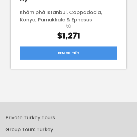
Khám phá Istanbul, Cappadocia,
Konya, Pamukkale & Ephesus
từ
$1,271
XEM CHI TIẾT
Private Turkey Tours
Group Tours Turkey