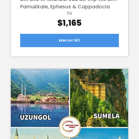
Pamukkale, Ephesus & Cappadocia
từ
$1,165
XEM CHI TIẾT