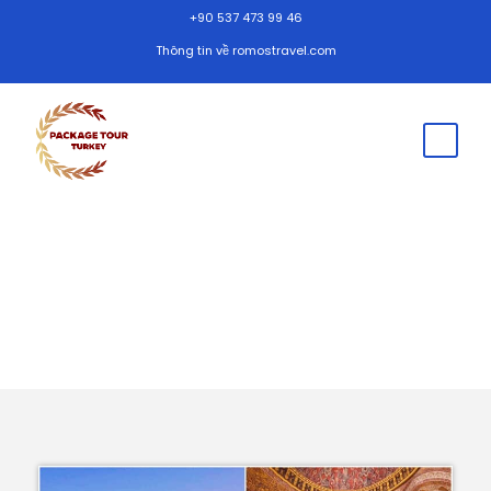
+90 537 473 99 46
Thông tin về romostravel.com
Tour Nhóm Thổ Nhĩ Kỳ