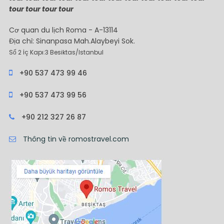
tour tour tour tour
Cơ quan du lịch Roma - A-13114
Địa chỉ: Sinanpasa Mah.Alaybeyi Sok.
Số 2 İç Kapı:3 Besiktas/Istanbul
+90 537 473 99 46
+90 537 473 99 56
+90 212 327 26 87
Thông tin về romostravel.com