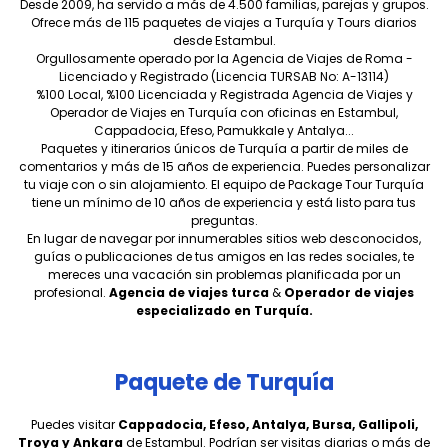
Desde 2009, ha servido a más de 4.500 familias, parejas y grupos.
Ofrece más de 115 paquetes de viajes a Turquía y Tours diarios
desde Estambul.
Orgullosamente operado por la Agencia de Viajes de Roma -
Licenciado y Registrado (Licencia TURSAB No: A-13114)
%100 Local, %100 Licenciada y Registrada Agencia de Viajes y
Operador de Viajes en Turquía con oficinas en Estambul,
Cappadocia, Efeso, Pamukkale y Antalya...
Paquetes y itinerarios únicos de Turquía a partir de miles de
comentarios y más de 15 años de experiencia. Puedes personalizar
tu viaje con o sin alojamiento. El equipo de Package Tour Turquía
tiene un mínimo de 10 años de experiencia y está listo para tus
preguntas.
En lugar de navegar por innumerables sitios web desconocidos,
guías o publicaciones de tus amigos en las redes sociales, te
mereces una vacación sin problemas planificada por un
profesional.
Agencia de viajes turca
&
Operador de viajes
especializado en Turquía.
Paquete de Turquía
Puedes visitar
Cappadocia, Efeso, Antalya, Bursa, Gallipoli,
Troya y Ankara
de Estambul. Podrían ser visitas diarias o más de