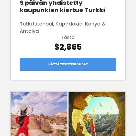
9 päivän yhdistetty
kaupunkien kiertue Turkki
Tutki Istanbul, Kapadokia, Konya &
Antalya
Tästä
$2,865
NÄYTÄ YKSITYISKOHDAT