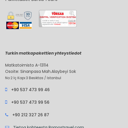
Turkin matkapakettien yhteystiedot
Matkatoimisto A-13114
Osoite: Sinanpasa Mah.Alaybeyi Sok
No:2 İç Kapı:3 Besiktas / Istanbul
+90 537 473 99 46
+90 537 473 99 56
+90 212 327 26 87
Tietoa kohteesta Romostravel.com