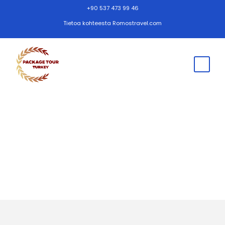
+90 537 473 99 46
Tietoa kohteesta Romostravel.com
Yksityinen Turku
kiertue