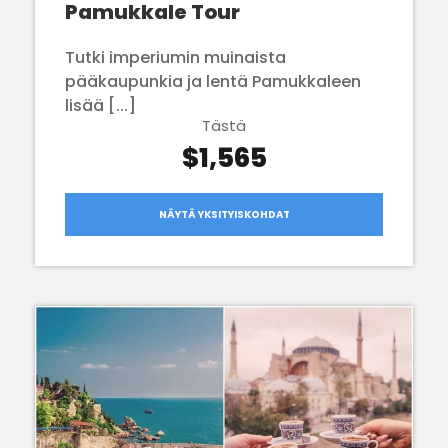
Pamukkale Tour
Tutki imperiumin muinaista
pääkaupunkia ja lentä Pamukkaleen
lisää [...]
Tästä
$1,565
NÄYTÄ YKSITYISKOHDAT