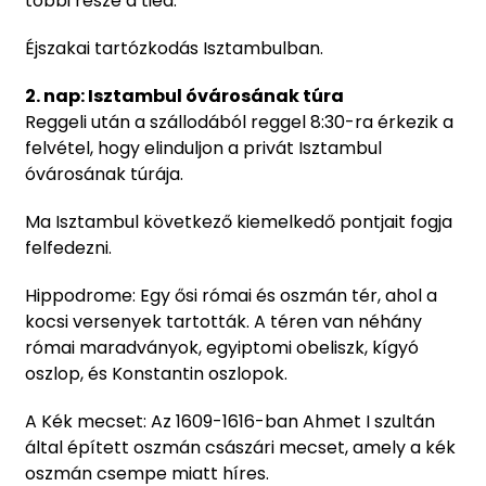
többi része a tiéd.
Éjszakai tartózkodás Isztambulban.
2. nap: Isztambul óvárosának túra
Reggeli után a szállodából reggel 8:30-ra érkezik a
felvétel, hogy elinduljon a privát Isztambul
óvárosának túrája.
Ma Isztambul következő kiemelkedő pontjait fogja
felfedezni.
Hippodrome: Egy ősi római és oszmán tér, ahol a
kocsi versenyek tartották. A téren van néhány
római maradványok, egyiptomi obeliszk, kígyó
oszlop, és Konstantin oszlopok.
A Kék mecset: Az 1609-1616-ban Ahmet I szultán
által épített oszmán császári mecset, amely a kék
oszmán csempe miatt híres.