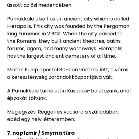
úszott az ősi medencében.
Pamukkale also has an ancient city which is called
Hierapolis. This city was founded by the Pergamon
king Eumenes in 2 BCE. When the city passed to
the Romans, they built ancient theatres, baths,
forums, agora, and many waterways. Hierapolis
has the largest ancient cemetery of all time.
Miután Fülöp apostol 80-ban vértanú lett, a város
a kereszténység zarándokközpontjává vált.
A Pamukkale turné után Kusadasi-ba utazunk, ahol
éjszakát töltünk.
Megjegyzés: Reggeli és vacsora a szállodában,
ebéd egy helyi étteremben.
7. nap Izmir / Smyrna túra