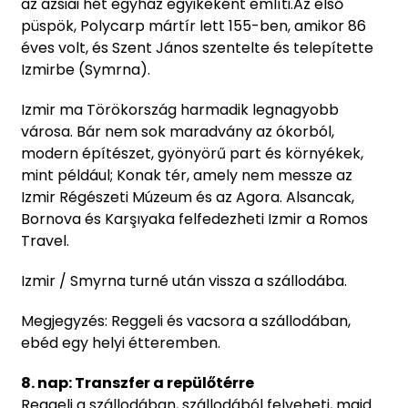
az ázsiai hét egyház egyikeként említi.Az első
püspök, Polycarp mártír lett 155-ben, amikor 86
éves volt, és Szent János szentelte és telepítette
Izmirbe (Symrna).
Izmir ma Törökország harmadik legnagyobb
városa. Bár nem sok maradvány az ókorból,
modern építészet, gyönyörű part és környékek,
mint például; Konak tér, amely nem messze az
Izmir Régészeti Múzeum és az Agora. Alsancak,
Bornova és Karşıyaka felfedezheti Izmir a Romos
Travel.
Izmir / Smyrna turné után vissza a szállodába.
Megjegyzés: Reggeli és vacsora a szállodában,
ebéd egy helyi étteremben.
8. nap: Transzfer a repülőtérre
Reggeli a szállodában, szállodából felveheti, majd