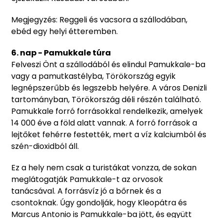
Megjegyzés: Reggeli és vacsora a szállodában,
ebéd egy helyi étteremben.
6. nap - Pamukkale túra
Felveszi Önt a szállodából és elindul Pamukkale-ba
vagy a pamutkastélyba, Törökország egyik
legnépszerűbb és legszebb helyére. A város Denizli
tartományban, Törökország déli részén található.
Pamukkale forró forrásokkal rendelkezik, amelyek
14 000 éve a föld alatt vannak. A forró források a
lejtőket fehérre festették, mert a víz kalciumból és
szén-dioxidból áll.
Ez a hely nem csak a turistákat vonzza, de sokan
meglátogatják Pamukkale-t az orvosok
tanácsával. A forrásvíz jó a bőrnek és a
csontoknak. Úgy gondolják, hogy Kleopátra és
Marcus Antonio is Pamukkale-ba jött, és együtt