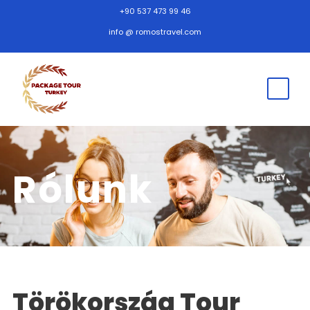
+90 537 473 99 46
info @ romostravel.com
Rólunk
Törökország Tour