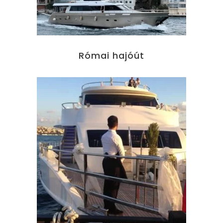
Római hajóút