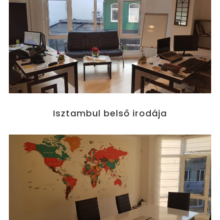
Isztambul belső irodája