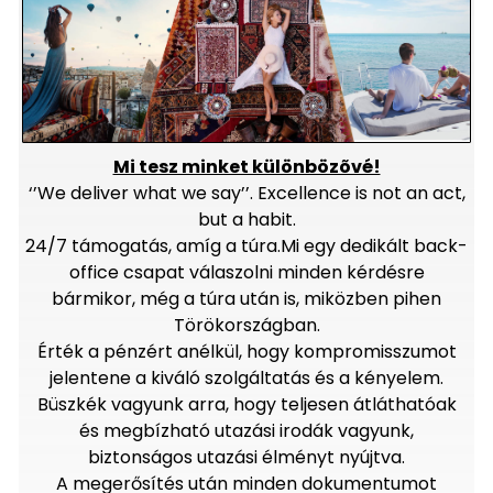
Mi tesz minket különbözõvé!
‘’We deliver what we say’’. Excellence is not an act,
but a habit.
24/7 támogatás, amíg a túra.Mi egy dedikált back-
office csapat válaszolni minden kérdésre
bármikor, még a túra után is, miközben pihen
Törökországban.
Érték a pénzért anélkül, hogy kompromisszumot
jelentene a kiváló szolgáltatás és a kényelem.
Büszkék vagyunk arra, hogy teljesen átláthatóak
és megbízható utazási irodák vagyunk,
biztonságos utazási élményt nyújtva.
A megerősítés után minden dokumentumot