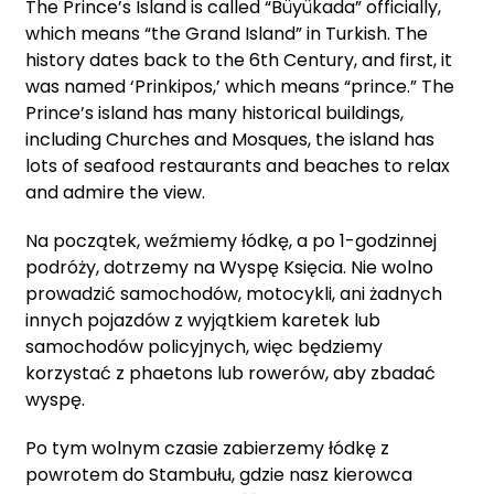
The Prince’s Island is called “Büyükada” officially,
which means “the Grand Island” in Turkish. The
history dates back to the 6th Century, and first, it
was named ‘Prinkipos,’ which means “prince.” The
Prince’s island has many historical buildings,
including Churches and Mosques, the island has
lots of seafood restaurants and beaches to relax
and admire the view.
Na początek, weźmiemy łódkę, a po 1-godzinnej
podróży, dotrzemy na Wyspę Księcia. Nie wolno
prowadzić samochodów, motocykli, ani żadnych
innych pojazdów z wyjątkiem karetek lub
samochodów policyjnych, więc będziemy
korzystać z phaetons lub rowerów, aby zbadać
wyspę.
Po tym wolnym czasie zabierzemy łódkę z
powrotem do Stambułu, gdzie nasz kierowca