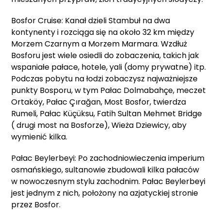
Bosfor Cruise: Kanał dzieli Stambuł na dwa
kontynenty i rozciąga się na około 32 km między
Morzem Czarnym a Morzem Marmara. Wzdłuż
Bosforu jest wiele osiedli do zobaczenia, takich jak
wspaniałe pałace, hotele, yali (domy prywatne) itp.
Podczas pobytu na łodzi zobaczysz najważniejsze
punkty Bosporu, w tym Pałac Dolmabahçe, meczet
Ortaköy, Pałac Çırağan, Most Bosfor, twierdza
Rumeli, Pałac Küçüksu, Fatih Sultan Mehmet Bridge
( drugi most na Bosforze), Wieża Dziewicy, aby
wymienić kilka.
Pałac Beylerbeyi: Po zachodniowieczenia imperium
osmańskiego, sultanowie zbudowali kilka pałaców
w nowoczesnym stylu zachodnim. Pałac Beylerbeyi
jest jednym z nich, położony na azjatyckiej stronie
przez Bosfor.