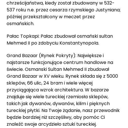
chrześcijaństwa, kiedy został zbudowany w 532-
537 roku n.e. przez cesarza rzymskiego Justyniana;
później przekształcony w meczet przez
osmańskich.
Pałac Topkapi: Pałac zbudował osmański sultan
Mehmed II po zdobyciu Konstantynopola.
Grand Bazaar (Rynek Pokryty): Największe i
najstarsze funkcjonujące centrum handlowe na
świecie. Osmanski Sultan Mehmed II zbudował
Grand Bazaar w XV wieku. Rynek składa się z 5000
sklepów, 66 ulic, 24 bram i wiele więcej
przyciągająca wzrok architektura. W bazarze
znajduje się wiele tureckiej rzemiosła sklepów,
takich jak dywanów, dywanów, kilim i pięknych
tureckiej płytki. Na Twoje żądanie, nasz przewodnik
będzie bardziej niż szczęśliwy, aby pomóc Ci
znaleźć swoje arcydzieło sztuki tureckiej.