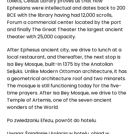
toilets, Celsus Library proves us that how
Ephesians were intellectual and dates back to 200
BCE with the library having had 12,000 scrolls,
Forum a commercial center located by the port
and finally The Great Theater the largest ancient
theater with 25,000 capacity.
After Ephesus ancient city, we drive to lunch at a
local restaurant, and thereafter, the next stop is
Isa Bey Mosque, built-in 1375 by the Anatolian
Seljuks. Unlike Modern Ottoman architecture, it has
a geometrical architecture roof and two minarets.
The mosque is still functioning today for the five-
time prayers. After Isa Bey Mosque, we drive to the
Temple of Artemis, one of the seven ancient
wonders of the World.
Po zwiedzaniu Efezu, powrót do hotelu.
Uwaga: Śniadanie i kolacja w hotelu, obiad w