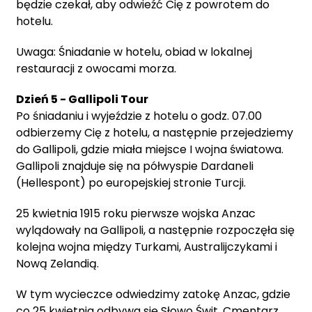
będzie czekał, aby odwieźć Cię z powrotem do
hotelu.
Uwaga: Śniadanie w hotelu, obiad w lokalnej
restauracji z owocami morza.
Dzień 5 - Gallipoli Tour
Po śniadaniu i wyjeździe z hotelu o godz. 07.00
odbierzemy Cię z hotelu, a następnie przejedziemy
do Gallipoli, gdzie miała miejsce I wojna światowa.
Gallipoli znajduje się na półwyspie Dardaneli
(Hellespont) po europejskiej stronie Turcji.
25 kwietnia 1915 roku pierwsze wojska Anzac
wylądowały na Gallipoli, a następnie rozpoczęła się
kolejna wojna między Turkami, Australijczykami i
Nową Zelandią.
W tym wycieczce odwiedzimy zatokę Anzac, gdzie
co 25 kwietnia odbywa się Słowo Świt, Cmentarz