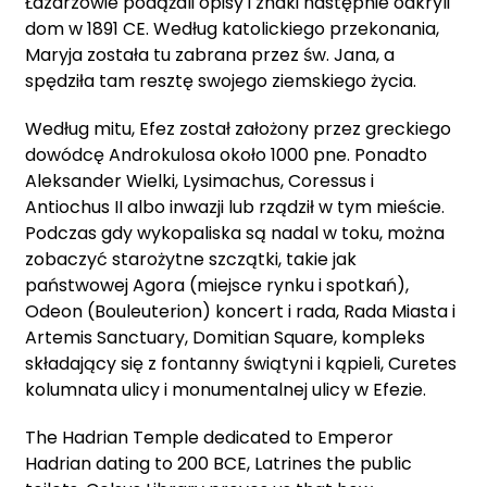
Łazarzowie podążali opisy i znaki następnie odkryli
dom w 1891 CE. Według katolickiego przekonania,
Maryja została tu zabrana przez św. Jana, a
spędziła tam resztę swojego ziemskiego życia.
Według mitu, Efez został założony przez greckiego
dowódcę Androkulosa około 1000 pne. Ponadto
Aleksander Wielki, Lysimachus, Coressus i
Antiochus II albo inwazji lub rządził w tym mieście.
Podczas gdy wykopaliska są nadal w toku, można
zobaczyć starożytne szczątki, takie jak
państwowej Agora (miejsce rynku i spotkań),
Odeon (Bouleuterion) koncert i rada, Rada Miasta i
Artemis Sanctuary, Domitian Square, kompleks
składający się z fontanny świątyni i kąpieli, Curetes
kolumnata ulicy i monumentalnej ulicy w Efezie.
The Hadrian Temple dedicated to Emperor
Hadrian dating to 200 BCE, Latrines the public