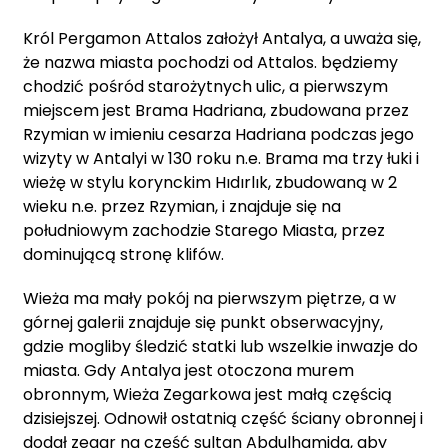
Król Pergamon Attalos założył Antalya, a uważa się,
że nazwa miasta pochodzi od Attalos. będziemy
chodzić pośród starożytnych ulic, a pierwszym
miejscem jest Brama Hadriana, zbudowana przez
Rzymian w imieniu cesarza Hadriana podczas jego
wizyty w Antalyi w 130 roku n.e. Brama ma trzy łuki i
wieżę w stylu korynckim Hıdırlık, zbudowaną w 2
wieku n.e. przez Rzymian, i znajduje się na
południowym zachodzie Starego Miasta, przez
dominującą stronę klifów.
Wieża ma mały pokój na pierwszym piętrze, a w
górnej galerii znajduje się punkt obserwacyjny,
gdzie mogliby śledzić statki lub wszelkie inwazje do
miasta. Gdy Antalya jest otoczona murem
obronnym, Wieża Zegarkowa jest małą częścią
dzisiejszej. Odnowił ostatnią część ściany obronnej i
dodał zegar na cześć sultan Abdulhamida, aby