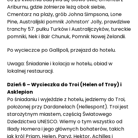
Ariburnu, gdzie żołnierze leżą obok siebie,
Cmentarz na plaży, grób Johna Simpsona, Lone
Pine, Australijski pomnik Johnston’ Jolly, prawdziwe
tranchy 57. pułku Turków i Australijczyków, tureckie
pomniki, Nek i Bair Chunuk, Pomnik Nowej Zelandii.
Po wycieczce po Gallipoli, przejazd do hotelu.
Uwaga: Śniadanie i kolacja w hotelu, obiad w
lokalnej restauracji.
Dzień 6 – Wycieczka do Troi (Helen of Troy) i
Asklepion
Po śniadaniu i wyjeździe z hotelu, jedziemy do Troi,
położonej przy Dardanelach (Hellespont). Troi jest
starożytnym miastem, częścią Światowego
Dziedzictwa UNESCO. Wiemy o tym wszystko od
Iliady Homera i jego głównych bohaterów, takich
jak król Priam, Helen, Paryż, Hektor, Achilles i