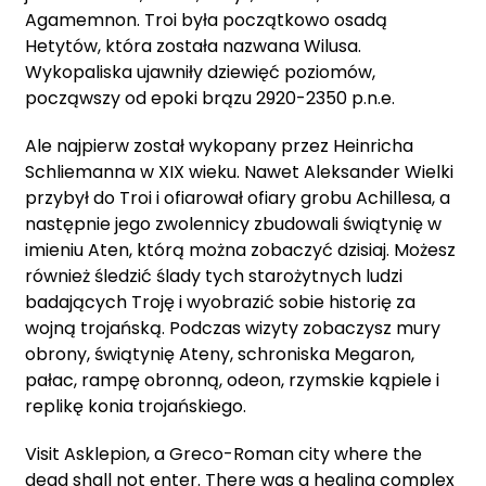
Agamemnon. Troi była początkowo osadą
Hetytów, która została nazwana Wilusa.
Wykopaliska ujawniły dziewięć poziomów,
począwszy od epoki brązu 2920-2350 p.n.e.
Ale najpierw został wykopany przez Heinricha
Schliemanna w XIX wieku. Nawet Aleksander Wielki
przybył do Troi i ofiarował ofiary grobu Achillesa, a
następnie jego zwolennicy zbudowali świątynię w
imieniu Aten, którą można zobaczyć dzisiaj. Możesz
również śledzić ślady tych starożytnych ludzi
badających Troję i wyobrazić sobie historię za
wojną trojańską. Podczas wizyty zobaczysz mury
obrony, świątynię Ateny, schroniska Megaron,
pałac, rampę obronną, odeon, rzymskie kąpiele i
replikę konia trojańskiego.
Visit Asklepion, a Greco-Roman city where the
dead shall not enter. There was a healing complex