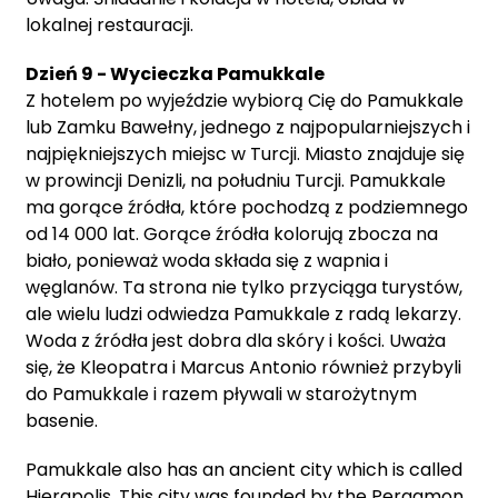
lokalnej restauracji.
Dzień 9 - Wycieczka Pamukkale
Z hotelem po wyjeździe wybiorą Cię do Pamukkale
lub Zamku Bawełny, jednego z najpopularniejszych i
najpiękniejszych miejsc w Turcji. Miasto znajduje się
w prowincji Denizli, na południu Turcji. Pamukkale
ma gorące źródła, które pochodzą z podziemnego
od 14 000 lat. Gorące źródła kolorują zbocza na
biało, ponieważ woda składa się z wapnia i
węglanów. Ta strona nie tylko przyciąga turystów,
ale wielu ludzi odwiedza Pamukkale z radą lekarzy.
Woda z źródła jest dobra dla skóry i kości. Uważa
się, że Kleopatra i Marcus Antonio również przybyli
do Pamukkale i razem pływali w starożytnym
basenie.
Pamukkale also has an ancient city which is called
Hierapolis. This city was founded by the Pergamon