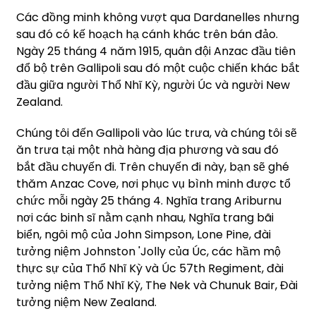
Các đồng minh không vượt qua Dardanelles nhưng
sau đó có kế hoạch hạ cánh khác trên bán đảo.
Ngày 25 tháng 4 năm 1915, quân đội Anzac đầu tiên
đổ bộ trên Gallipoli sau đó một cuộc chiến khác bắt
đầu giữa người Thổ Nhĩ Kỳ, người Úc và người New
Zealand.
Chúng tôi đến Gallipoli vào lúc trưa, và chúng tôi sẽ
ăn trưa tại một nhà hàng địa phương và sau đó
bắt đầu chuyến đi. Trên chuyến đi này, bạn sẽ ghé
thăm Anzac Cove, nơi phục vụ bình minh được tổ
chức mỗi ngày 25 tháng 4. Nghĩa trang Ariburnu
nơi các binh sĩ nằm cạnh nhau, Nghĩa trang bãi
biển, ngôi mộ của John Simpson, Lone Pine, đài
tưởng niệm Johnston 'Jolly của Úc, các hầm mộ
thực sự của Thổ Nhĩ Kỳ và Úc 57th Regiment, đài
tưởng niệm Thổ Nhĩ Kỳ, The Nek và Chunuk Bair, Đài
tưởng niệm New Zealand.