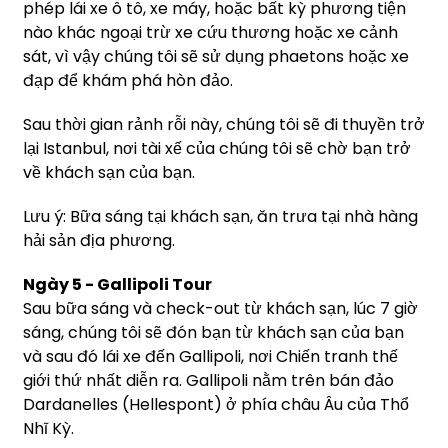
phép lái xe ô tô, xe máy, hoặc bất kỳ phương tiện
nào khác ngoại trừ xe cứu thương hoặc xe cảnh
sát, vì vậy chúng tôi sẽ sử dụng phaetons hoặc xe
đạp để khám phá hòn đảo.
Sau thời gian rảnh rỗi này, chúng tôi sẽ đi thuyền trở
lại Istanbul, nơi tài xế của chúng tôi sẽ chờ bạn trở
về khách sạn của bạn.
Lưu ý: Bữa sáng tại khách sạn, ăn trưa tại nhà hàng
hải sản địa phương.
Ngày 5 - Gallipoli Tour
Sau bữa sáng và check-out từ khách sạn, lúc 7 giờ
sáng, chúng tôi sẽ đón bạn từ khách sạn của bạn
và sau đó lái xe đến Gallipoli, nơi Chiến tranh thế
giới thứ nhất diễn ra. Gallipoli nằm trên bán đảo
Dardanelles (Hellespont) ở phía châu Âu của Thổ
Nhĩ Kỳ.