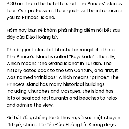
8:30 am from the hotel to start the Princes’ Islands
tour. Our professional tour guide will be introducing
you to Princes’ Island.
Hôm nay bạn sẽ khám phá những điểm nổi bật sau
đây của Đảo Hoàng tử.
The biggest island of Istanbul amongst 4 others.
The Prince’s Island is called “Büyükada” officially,
which means “the Grand Island” in Turkish. The
history dates back to the 6th Century, and first, it
was named ‘Prinkipos,’ which means “prince.” The
Prince’s island has many historical buildings,
including Churches and Mosques, the island has
lots of seafood restaurants and beaches to relax
and admire the view.
Để bắt đầu, chúng tôi đi thuyền, và sau một chuyến
đi 1 giờ, chúng tôi đến Đảo Hoàng tử. Không được