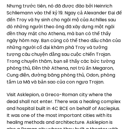
Nhưng trước tiên, nó đã được đào bởi Heinrich
Schliemann vào thế kỷ 19. Ngay cả Alexander Đại đế
đến Troy và hy sinh cho ngôi mộ của Achilles sau
đó những người theo ông đã xây dựng một ngôi
đền thay mặt cho Athena, mà bạn có thể thấy
ngày hôm nay. Bạn cũng có thể theo dấu chân của
những người cổ đại khám phá Troy và tưởng
tượng câu chuyện đằng sau cuộc chiến Trojan.
Trong chuyến thăm, bạn sẽ thấy các bức tường
phòng thủ, Đền thờ Athena, nơi trú ẩn Megaron,
Cung điện, đường băng phòng thủ, Odon, phòng
tắm La Mã và bản sao của con ngựa Trojan.
Visit Asklepion, a Greco-Roman city where the
dead shall not enter. There was a healing complex
and hospital built in 4C BCE on behalf of Asclepius.
It was one of the most important cities with its
healing methods and architecture. Asklepion is