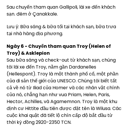
Sau chuyến tham quan Gallipoli, lái xe đến khách
sạn. đêm ở Çanakkale.
Lưu ý: Bữa sáng & bữa tối tại khách sạn, bữa trưa
tại nhà hàng địa phương.
Ngày 6 - Chuyến tham quan Troy (Helen of
Troy) & Asklepion
Sau bữa sáng và check-out từ khách sạn, chúng
tôi lái xe đến Troy, nằm gần Dardanelles
(Hellespont). Troy là một thành phố cổ, một phần
của di sản thế giới của UNESCO. Chúng tôi biết tất
cả về nó từ Iliad của Homer và các nhân vật chính
của nó, chẳng hạn như vua Priam, Helen, Paris,
Hector, Achilles, và Agamemnon. Troy là một khu
định cư Hittite đầu tiên được đặt tên là Wilusa.
Các
cuộc khai quật đã tiết lộ chín cấp độ bắt đầu từ
thời kỳ đồng 2920-2350 TCN.