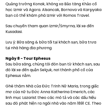
Quảng trường Konak, không xa Bảo tàng Khảo cổ
học Izmir và Agora. Alsancak, Bornova và Karşıyaka
bạn có thể khám phá Izmir với Romos Travel.
Sau chuyến tham quan Izmir/Smyrna, lái xe đến
Kusadasi.
Lưu ý: Bữa sáng & bữa tối tại khách sạn, bữa trưa
tại nhà hàng địa phương.
Ngày 8 - Tour Ephesus
Sau bữa sáng, chúng tôi đón bạn từ khách sạn, sau
đó lái xe đến quận Selçuk, nơi thành phố cổ của
Ephesus nằm.
Ghé thăm Nhà của Đức Trinh Nữ Maria, trong giấc
mơ của nữ tu Đức Anna Katherina Emerich, các
linh mục Lazarist theo các mô tả và các dấu hiệu
sau đó phát hiện ra ngôi nhà vào năm 1891 CE. Theo