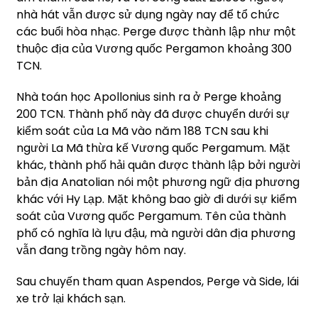
nhà hát vẫn được sử dụng ngày nay để tổ chức
các buổi hòa nhạc. Perge được thành lập như một
thuộc địa của Vương quốc Pergamon khoảng 300
TCN.
Nhà toán học Apollonius sinh ra ở Perge khoảng
200 TCN. Thành phố này đã được chuyển dưới sự
kiểm soát của La Mã vào năm 188 TCN sau khi
người La Mã thừa kế Vương quốc Pergamum. Mặt
khác, thành phố hải quân được thành lập bởi người
bản địa Anatolian nói một phương ngữ địa phương
khác với Hy Lạp. Mặt không bao giờ đi dưới sự kiểm
soát của Vương quốc Pergamum. Tên của thành
phố có nghĩa là lựu đậu, mà người dân địa phương
vẫn đang trồng ngày hôm nay.
Sau chuyến tham quan Aspendos, Perge và Side, lái
xe trở lại khách sạn.