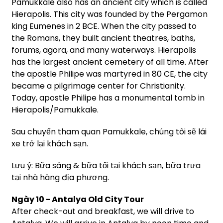
Pamukkale also has an ancient city which is called
Hierapolis. This city was founded by the Pergamon
king Eumenes in 2 BCE. When the city passed to
the Romans, they built ancient theatres, baths,
forums, agora, and many waterways. Hierapolis
has the largest ancient cemetery of all time. After
the apostle Philipe was martyred in 80 CE, the city
became a pilgrimage center for Christianity.
Today, apostle Philipe has a monumental tomb in
Hierapolis/Pamukkale.
Sau chuyến tham quan Pamukkale, chúng tôi sẽ lái
xe trở lại khách sạn.
Lưu ý: Bữa sáng & bữa tối tại khách sạn, bữa trưa
tại nhà hàng địa phương.
Ngày 10 - Antalya Old City Tour
After check-out and breakfast, we will drive to