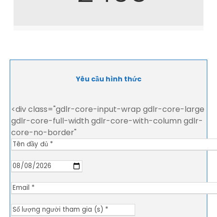
Yêu cầu hình thức
<div class="gdlr-core-input-wrap gdlr-core-large
gdlr-core-full-width gdlr-core-with-column gdlr-
core-no-border"