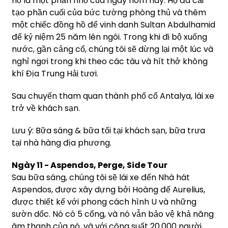
hồ là một phần nhỏ của ngày hôm nay. Họ đã cải
tạo phần cuối của bức tường phòng thủ và thêm
một chiếc đồng hồ để vinh danh Sultan Abdulhamid
để kỷ niệm 25 năm lên ngôi.
Trong khi đi bộ xuống
nước, gần cảng cổ, chúng tôi sẽ dừng lại một lúc và
nghỉ ngơi trong khi theo các tàu và hít thở không
khí Địa Trung Hải tươi.
Sau chuyến tham quan thành phố cổ Antalya, lái xe
trở về khách sạn.
Lưu ý: Bữa sáng & bữa tối tại khách sạn, bữa trưa
tại nhà hàng địa phương.
Ngày 11 - Aspendos, Perge, Side Tour
Sau bữa sáng, chúng tôi sẽ lái xe đến Nhà hát
Aspendos, được xây dựng bởi Hoàng đế Aurelius,
được thiết kế với phong cách hình U và những
sườn dốc. Nó có 5 cổng, và nó vẫn bảo vệ khả năng
âm thanh của nó, và với công suất 20.000 người,