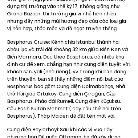
dựng thị trường vào thế kỷ 17. Không giống như
Grand Bazaar, thị trường gia vị nhỏ hơn nhiều
nhưng đầy những mùi hương đẹp của các loại gia
vị hỗn hợp, thảo mộc và đồ ngọt truyền thống.
Bosphorus Cruise: Kênh chia Istanbul thành hai
châu lục và trải dài khoảng 32 km giữa Biển Đen và
Biển Marmara. Dọc theo Bosphorus, có nhiều khu
định cư để xem, chẳng hạn như cung điện tuyệt vời,
khách sạn, yali (nhà riêng), vv Trong khi bạn đang
trên thuyền, bạn sẽ thấy những điểm nổi bật của
Bosphorus bao gồm Cung điện Dolmabahçe, Nhà
thờ Hồi giáo Ortaköy, Cung điện Çırağan, Cầu
Bosphorus, Pháo đài Rumeli, Cung điện Küçüksu,
Cầu Fatih Sultan Mehmet ( cây cầu thứ hai trên
Bosphorus), Tháp Maiden để đặt tên một vài.
Cung điện Beylerbeyi: Sau khi các vị vua Tây
phương hóa Đế quốc Ottoman, họ đã xây dựng