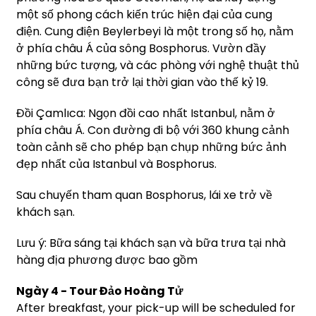
một số phong cách kiến trúc hiện đại của cung
điện. Cung điện Beylerbeyi là một trong số họ, nằm
ở phía châu Á của sông Bosphorus. Vườn đầy
những bức tượng, và các phòng với nghệ thuật thủ
công sẽ đưa bạn trở lại thời gian vào thế kỷ 19.
Đồi Çamlıca: Ngọn đồi cao nhất Istanbul, nằm ở
phía châu Á. Con đường đi bộ với 360 khung cảnh
toàn cảnh sẽ cho phép bạn chụp những bức ảnh
đẹp nhất của Istanbul và Bosphorus.
Sau chuyến tham quan Bosphorus, lái xe trở về
khách sạn.
Lưu ý: Bữa sáng tại khách sạn và bữa trưa tại nhà
hàng địa phương được bao gồm
Ngày 4 - Tour Đảo Hoàng Tử
After breakfast, your pick-up will be scheduled for