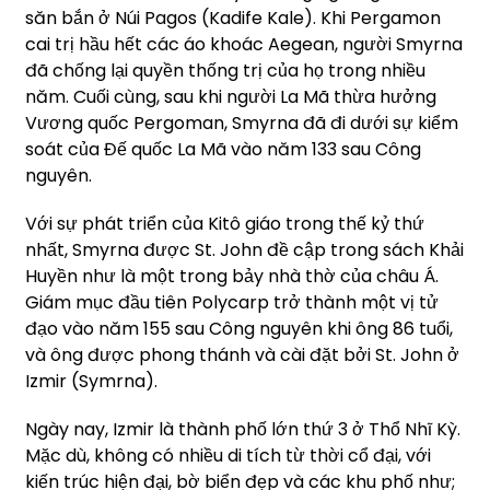
săn bắn ở Núi Pagos (Kadife Kale). Khi Pergamon
cai trị hầu hết các áo khoác Aegean, người Smyrna
đã chống lại quyền thống trị của họ trong nhiều
năm. Cuối cùng, sau khi người La Mã thừa hưởng
Vương quốc Pergoman, Smyrna đã đi dưới sự kiểm
soát của Đế quốc La Mã vào năm 133 sau Công
nguyên.
Với sự phát triển của Kitô giáo trong thế kỷ thứ
nhất, Smyrna được St. John đề cập trong sách Khải
Huyền như là một trong bảy nhà thờ của châu Á.
Giám mục đầu tiên Polycarp trở thành một vị tử
đạo vào năm 155 sau Công nguyên khi ông 86 tuổi,
và ông được phong thánh và cài đặt bởi St. John ở
Izmir (Symrna).
Ngày nay, Izmir là thành phố lớn thứ 3 ở Thổ Nhĩ Kỳ.
Mặc dù, không có nhiều di tích từ thời cổ đại, với
kiến trúc hiện đại, bờ biển đẹp và các khu phố như;