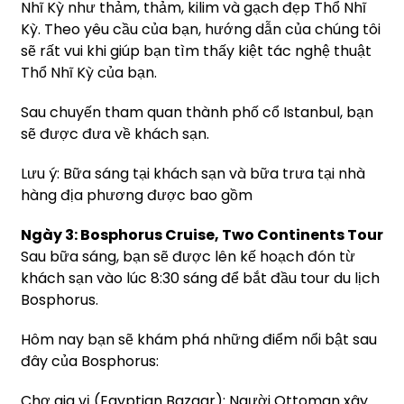
Nhĩ Kỳ như thảm, thảm, kilim và gạch đẹp Thổ Nhĩ
Kỳ. Theo yêu cầu của bạn, hướng dẫn của chúng tôi
sẽ rất vui khi giúp bạn tìm thấy kiệt tác nghệ thuật
Thổ Nhĩ Kỳ của bạn.
Sau chuyến tham quan thành phố cổ Istanbul, bạn
sẽ được đưa về khách sạn.
Lưu ý: Bữa sáng tại khách sạn và bữa trưa tại nhà
hàng địa phương được bao gồm
Ngày 3: Bosphorus Cruise, Two Continents Tour
Sau bữa sáng, bạn sẽ được lên kế hoạch đón từ
khách sạn vào lúc 8:30 sáng để bắt đầu tour du lịch
Bosphorus.
Hôm nay bạn sẽ khám phá những điểm nổi bật sau
đây của Bosphorus:
Chợ gia vị (Egyptian Bazaar): Người Ottoman xây