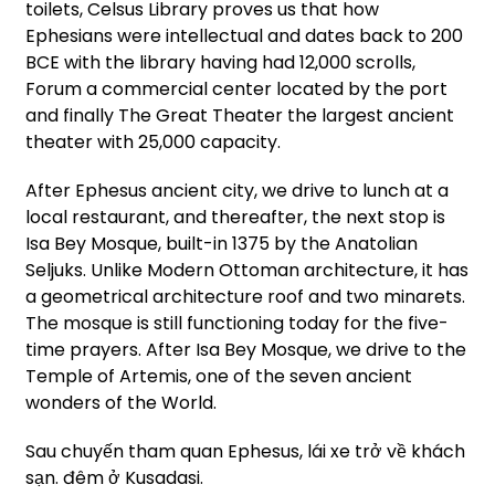
toilets, Celsus Library proves us that how
Ephesians were intellectual and dates back to 200
BCE with the library having had 12,000 scrolls,
Forum a commercial center located by the port
and finally The Great Theater the largest ancient
theater with 25,000 capacity.
After Ephesus ancient city, we drive to lunch at a
local restaurant, and thereafter, the next stop is
Isa Bey Mosque, built-in 1375 by the Anatolian
Seljuks. Unlike Modern Ottoman architecture, it has
a geometrical architecture roof and two minarets.
The mosque is still functioning today for the five-
time prayers. After Isa Bey Mosque, we drive to the
Temple of Artemis, one of the seven ancient
wonders of the World.
Sau chuyến tham quan Ephesus, lái xe trở về khách
sạn. đêm ở Kusadasi.