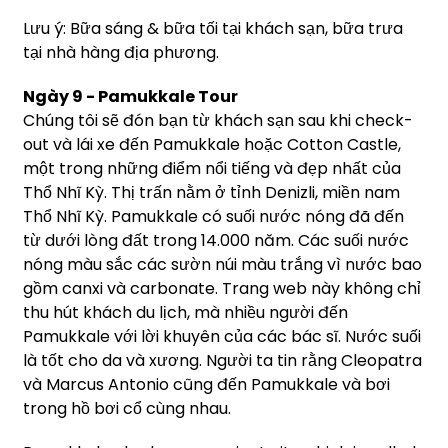
Lưu ý: Bữa sáng & bữa tối tại khách sạn, bữa trưa
tại nhà hàng địa phương.
Ngày 9 - Pamukkale Tour
Chúng tôi sẽ đón bạn từ khách sạn sau khi check-
out và lái xe đến Pamukkale hoặc Cotton Castle,
một trong những điểm nổi tiếng và đẹp nhất của
Thổ Nhĩ Kỳ. Thị trấn nằm ở tỉnh Denizli, miền nam
Thổ Nhĩ Kỳ. Pamukkale có suối nước nóng đã đến
từ dưới lòng đất trong 14.000 năm. Các suối nước
nóng màu sắc các sườn núi màu trắng vì nước bao
gồm canxi và carbonate. Trang web này không chỉ
thu hút khách du lịch, mà nhiều người đến
Pamukkale với lời khuyên của các bác sĩ. Nước suối
là tốt cho da và xương. Người ta tin rằng Cleopatra
và Marcus Antonio cũng đến Pamukkale và bơi
trong hồ bơi cổ cùng nhau.