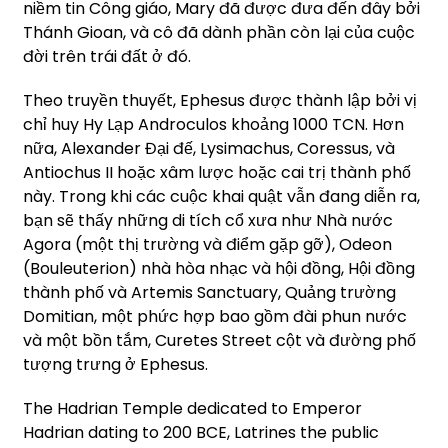
niềm tin Công giáo, Mary đã được đưa đến đây bởi
Thánh Gioan, và cô đã dành phần còn lại của cuộc
đời trên trái đất ở đó.
Theo truyền thuyết, Ephesus được thành lập bởi vị
chỉ huy Hy Lạp Androculos khoảng 1000 TCN. Hơn
nữa, Alexander Đại đế, Lysimachus, Coressus, và
Antiochus II hoặc xâm lược hoặc cai trị thành phố
này. Trong khi các cuộc khai quật vẫn đang diễn ra,
bạn sẽ thấy những di tích cổ xưa như Nhà nước
Agora (một thị trường và điểm gặp gỡ), Odeon
(Bouleuterion) nhà hòa nhạc và hội đồng, Hội đồng
thành phố và Artemis Sanctuary, Quảng trường
Domitian, một phức hợp bao gồm đài phun nước
và một bồn tắm, Curetes Street cột và đường phố
tượng trưng ở Ephesus.
The Hadrian Temple dedicated to Emperor
Hadrian dating to 200 BCE, Latrines the public