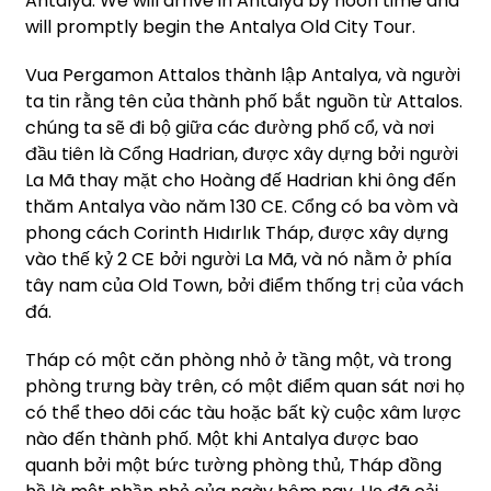
Antalya. We will arrive in Antalya by noon time and
will promptly begin the Antalya Old City Tour.
Vua Pergamon Attalos thành lập Antalya, và người
ta tin rằng tên của thành phố bắt nguồn từ Attalos.
chúng ta sẽ đi bộ giữa các đường phố cổ, và nơi
đầu tiên là Cổng Hadrian, được xây dựng bởi người
La Mã thay mặt cho Hoàng đế Hadrian khi ông đến
thăm Antalya vào năm 130 CE. Cổng có ba vòm và
phong cách Corinth Hıdırlık Tháp, được xây dựng
vào thế kỷ 2 CE bởi người La Mã, và nó nằm ở phía
tây nam của Old Town, bởi điểm thống trị của vách
đá.
Tháp có một căn phòng nhỏ ở tầng một, và trong
phòng trưng bày trên, có một điểm quan sát nơi họ
có thể theo dõi các tàu hoặc bất kỳ cuộc xâm lược
nào đến thành phố. Một khi Antalya được bao
quanh bởi một bức tường phòng thủ, Tháp đồng