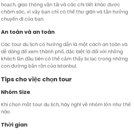
hoạch, giao thông vận tải và các chi tiết khác được
chăm sóc, vì vậy bạn chỉ có thể thư giãn và tận hưởng
chuyến đi của bạn.
An toàn và an toàn
Các tour du lịch có hướng dẫn là một cách an toàn và
dễ dàng để xem thành phố, đặc biệt là đối với những
khách lần đầu tiên có thể cảm thấy bị lạc trong những
con đường bận rộn của Istanbul.
Tips cho việc chọn tour
Nhóm Size
Khi chọn một tour du lịch, hãy nghĩ về nhóm lớn như thế
nào.
Thời gian