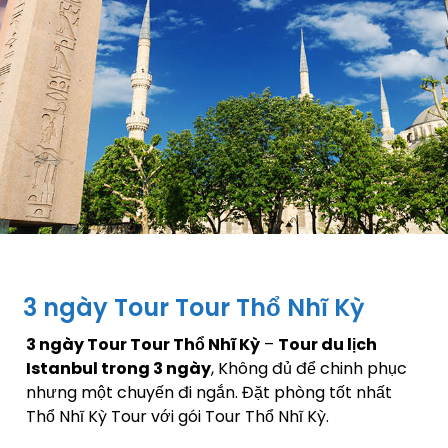
3 ngày Tour Tour Thổ Nhĩ Kỳ
3 ngày Tour Tour Thổ Nhĩ Kỳ
–
Tour du lịch
Istanbul trong 3 ngày
, Không đủ để chinh phục
nhưng một chuyến đi ngắn. Đặt phòng tốt nhất
Thổ Nhĩ Kỳ Tour với gói Tour Thổ Nhĩ Kỳ.