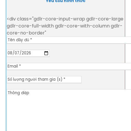
Yêu cầu hình thức
<div class="gdlr-core-input-wrap gdlr-core-large
gdlr-core-full-width gdlr-core-with-column gdlr-
core-no-border"