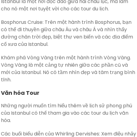
Istanbul là một nơi độc đáo giữa hai châu lục, mà làm
cho nó một nơi tuyệt vời cho các tour du lịch.
Bosphorus Cruise: Trên một hành trình Bosphorus, bạn
có thể đi thuyền giữa châu Âu và châu Á và nhìn thấy
đường chân trời đẹp, biệt thự ven biển và các địa điểm
cổ xưa của Istanbul.
Khám phá Vòng Vàng trên một hành trình Vòng Vàng.
Vòng Vàng là một cảng tự nhiên giữa các phần cũ và
mới của Istanbul. Nó có tầm nhìn đẹp và tâm trạng bình
tĩnh.
Văn hóa Tour
Những người muốn tìm hiểu thêm về lịch sử phong phú
của Istanbul có thể tham gia vào các tour du lịch văn
hóa.
Các buổi biểu diễn của Whirling Dervishes: Xem điệu nhảy