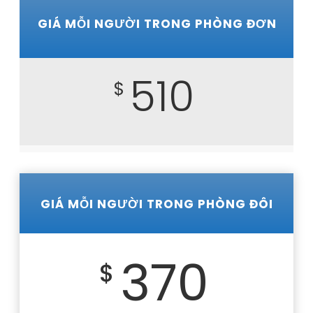
GIÁ MỖI NGƯỜI TRONG PHÒNG ĐƠN
510
$
GIÁ MỖI NGƯỜI TRONG PHÒNG ĐÔI
370
$