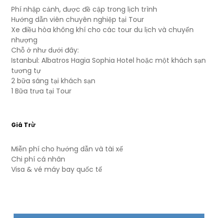
Phí nhập cảnh, được đề cập trong lịch trình
Hướng dẫn viên chuyên nghiệp tại Tour
Xe điều hòa không khí cho các tour du lịch và chuyển
nhượng
Chỗ ở như dưới đây:
Istanbul: Albatros Hagia Sophia Hotel hoặc một khách sạn
tương tự
2 bữa sáng tại khách sạn
1 Bữa trưa tại Tour
Giá Trừ
Miễn phí cho hướng dẫn và tài xế
Chi phí cá nhân
Visa & vé máy bay quốc tế