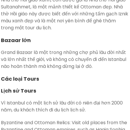
Sultanahmet, là một mảnh thiết kế Ottoman đẹp. Nhà
thờ Hồi giáo này được biết đến với những tấm gạch Iznik
màu xanh đẹp và là một nơi yên bình để ghé thăm
trong một tour du lịch.
Bazaar lớn
Grand Bazaar là một trong những chợ phủ lâu đời nhất
và lớn nhất thế giới, và không có chuyến đi đến Istanbul
nào hoàn thành mà không dừng lại ở đó.
Các loại Tours
Lịch sử Tours
Vì Istanbul có một lịch sử lâu đời có niên đại hơn 2000
năm, du khách thích đi du lịch lịch sử.
Byzantine and Ottoman Relics: Visit old places from the
Byzantine and Ottoman empires, such as Hagia Sophia,