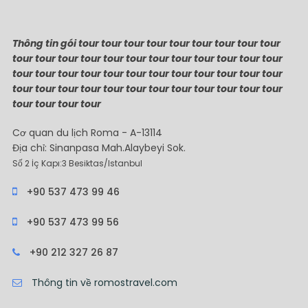
Thông tin gói tour tour tour tour tour tour tour tour tour
tour tour tour tour tour tour tour tour tour tour tour tour
tour tour tour tour tour tour tour tour tour tour tour tour
tour tour tour tour tour tour tour tour tour tour tour tour
tour tour tour tour
Cơ quan du lịch Roma - A-13114
Địa chỉ: Sinanpasa Mah.Alaybeyi Sok.
Số 2 İç Kapı:3 Besiktas/Istanbul
+90 537 473 99 46
+90 537 473 99 56
+90 212 327 26 87
Thông tin về romostravel.com