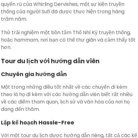
quyến rũ của Whirling Dervishes, một sự kiện truyền
thống của người Sufi đã được thực hiện trong hàng
trăm năm.
Thử trải nghiệm một bồn tắm Thổ Nhĩ Kỳ truyền thống,
hoặc hammam, nơi bạn có thể thư giãn và cảm thấy tốt
hơn.
Tour du lịch với hướng dẫn viên
Chuyên gia hướng dẫn
Một trong những điều tốt nhất về các chuyến đi kèm
theo là họ đi kèm với các hướng dẫn viên biết rất nhiều
về các điểm tham quan, lịch sử và văn hóa của nơi họ
đang đến thăm.
Lập kế hoạch Hassle-Free
Với một tour du lịch được hướng dẫn riêng, tất cả các kế