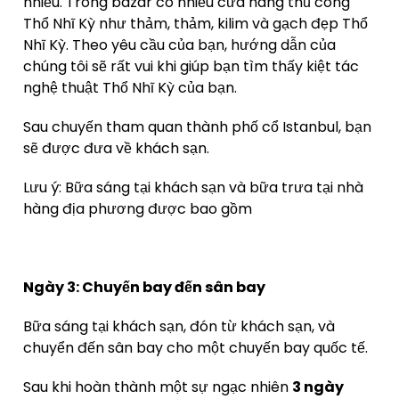
nhiều. Trong bazar có nhiều cửa hàng thủ công
Thổ Nhĩ Kỳ như thảm, thảm, kilim và gạch đẹp Thổ
Nhĩ Kỳ. Theo yêu cầu của bạn, hướng dẫn của
chúng tôi sẽ rất vui khi giúp bạn tìm thấy kiệt tác
nghệ thuật Thổ Nhĩ Kỳ của bạn.
Sau chuyến tham quan thành phố cổ Istanbul, bạn
sẽ được đưa về khách sạn.
Lưu ý: Bữa sáng tại khách sạn và bữa trưa tại nhà
hàng địa phương được bao gồm
Ngày 3: Chuyến bay đến sân bay
Bữa sáng tại khách sạn, đón từ khách sạn, và
chuyển đến sân bay cho một chuyến bay quốc tế.
Sau khi hoàn thành một sự ngạc nhiên
3 ngày