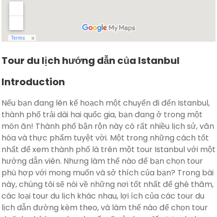
Tour du lịch hướng dẫn của Istanbul
Introduction
Nếu bạn đang lên kế hoạch một chuyến đi đến Istanbul,
thành phố trải dài hai quốc gia, bạn đang ở trong một
món ăn! Thành phố bận rộn này có rất nhiều lịch sử, văn
hóa và thực phẩm tuyệt vời. Một trong những cách tốt
nhất để xem thành phố là trên một tour Istanbul với một
hướng dẫn viên. Nhưng làm thế nào để bạn chọn tour
phù hợp với mong muốn và sở thích của bạn? Trong bài
này, chúng tôi sẽ nói về những nơi tốt nhất để ghé thăm,
các loại tour du lịch khác nhau, lợi ích của các tour du
lịch dẫn đường kèm theo, và làm thế nào để chọn tour