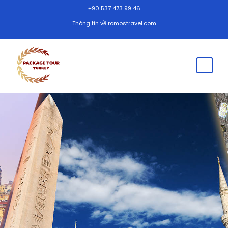
+90 537 473 99 46
Thông tin về romostravel.com