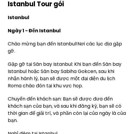
Istanbul Tour gói
Istanbul
Ngày 1 - Đến Istanbul
Chào mừng bạn đến Istanbul!Nơi các lục địa gặp
gỡ.
Gặp gỡ tại Sân bay Istanbul: Khi bạn đến Sân bay
Istanbul hoặc Sân bay Sabiha Gokcen, sau khi
nhận hành lý, bạn sẽ được một đại diện du lịch
Roma chào đón tại khu vực họp.
Chuyển đến khách sạn: Bạn sẽ được đưa đến
khách sạn của bạn, và sau khi đăng ký, bạn sẽ có
thời gian để giải trí, và phần còn lại của ngày là của
bạn.
Nghỉ đêm tại Istanbul.