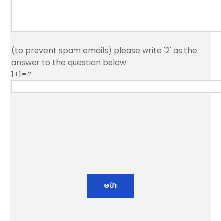
(to prevent spam emails) please write '2' as the
answer to the question below
1+1=?