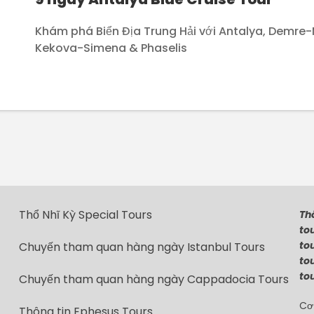
Khám phá Biển Địa Trung Hải với Antalya, Demre-
Kekova-Simena & Phaselis
Thổ Nhĩ Kỳ Special Tours
Thô
tou
tou
Chuyến tham quan hàng ngày Istanbul Tours
tou
tou
Chuyến tham quan hàng ngày Cappadocia Tours
Cơ
Thông tin Ephesus Tours