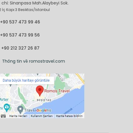
 chỉ: Sinanpasa Mah.Alaybeyi Sok.
2 İç Kapı:3 Besiktas/Istanbul
+90 537 473 99 46
+90 537 473 99 56
+90 212 327 26 87
Thông tin về romostravel.com