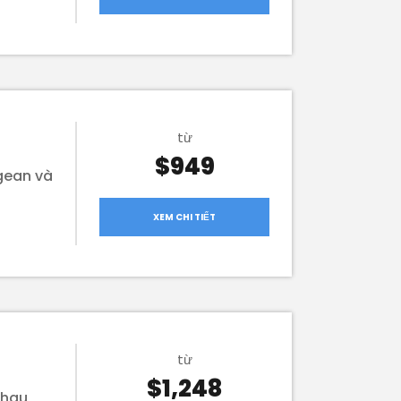
từ
$949
gean và
XEM CHI TIẾT
từ
$1,248
nhau