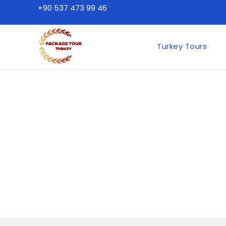
+90 537 473 99 46
Turkey Tours
Blue Tour Thổ Nhĩ K