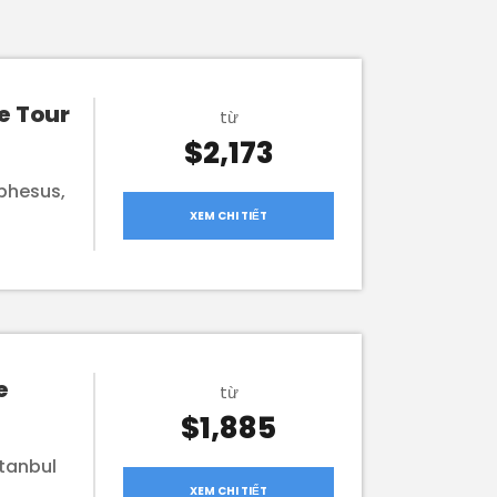
e Tour
từ
$2,173
Ephesus,
XEM CHI TIẾT
e
từ
$1,885
stanbul
XEM CHI TIẾT