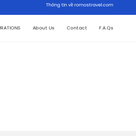
Thông tin về romostravel.com
URATIONS
About Us
Contact
F.A.Qs