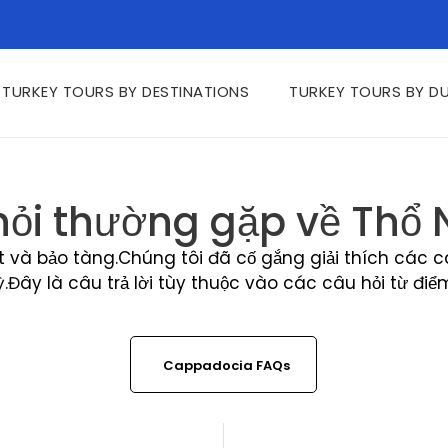
TURKEY TOURS BY DESTINATIONS
TURKEY TOURS BY D
ỏi thường gặp về Thổ 
bật và bảo tàng.Chúng tôi đã cố gắng giải thích các
.Đây là câu trả lời tùy thuộc vào các câu hỏi từ điể
Cappadocia FAQs