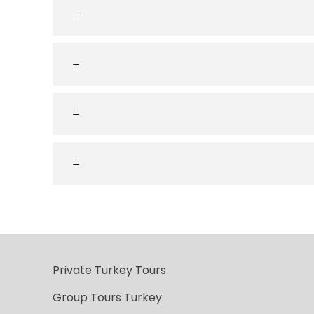
Private Turkey Tours
Group Tours Turkey