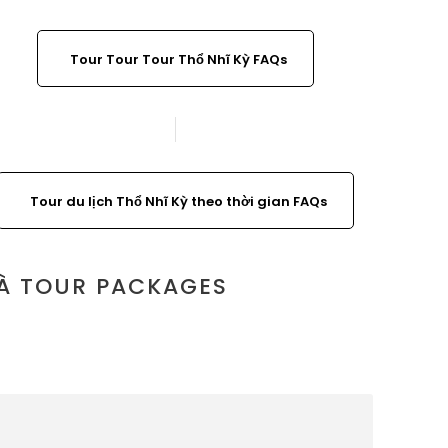
Tour Tour Tour Thổ Nhĩ Kỳ FAQs
Tour du lịch Thổ Nhĩ Kỳ theo thời gian FAQs
VÀ TOUR PACKAGES