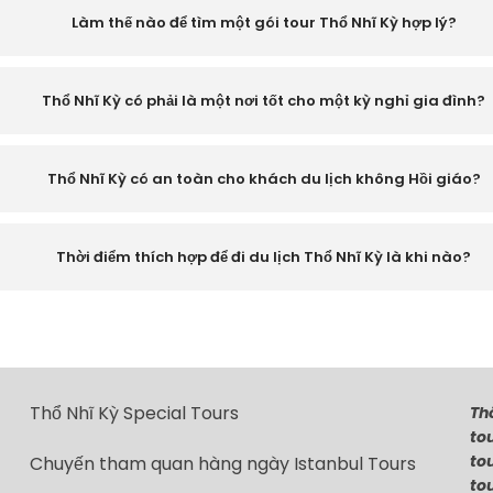
Làm thế nào để tìm một gói tour Thổ Nhĩ Kỳ hợp lý?
Thổ Nhĩ Kỳ có phải là một nơi tốt cho một kỳ nghỉ gia đình?
Thổ Nhĩ Kỳ có an toàn cho khách du lịch không Hồi giáo?
Thời điểm thích hợp để đi du lịch Thổ Nhĩ Kỳ là khi nào?
Thổ Nhĩ Kỳ Special Tours
Thô
tou
tou
Chuyến tham quan hàng ngày Istanbul Tours
tou