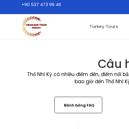
+90 537 473 99 46
Turkey Tours
Câu h
Thổ Nhĩ Kỳ có nhiều điểm đến, điểm nổi 
bao giờ đến Thổ Nhĩ Kỳ
Bánh bông FAQ