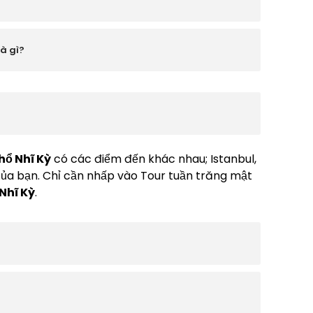
à gì?
hổ Nhĩ Kỳ
có các điểm đến khác nhau; Istanbul,
của bạn. Chỉ cần nhấp vào
Tour tuần trăng mật
Nhĩ Kỳ
.