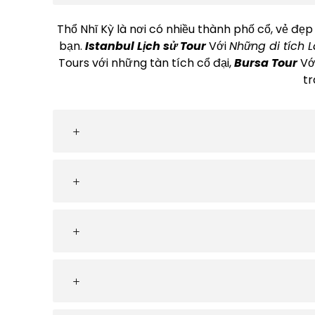
Thổ Nhĩ Kỳ là nơi có nhiều thành phố cổ, vẻ đẹp 
bạn.
Istanbul Lịch sử Tour
Với
Những di tích 
Tours với những tàn tích cổ đại,
Bursa Tour
Với
tr