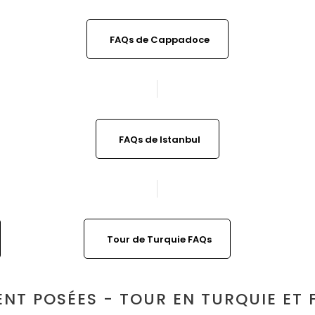
FAQs de Cappadoce
FAQs de Istanbul
Tour de Turquie FAQs
T POSÉES - TOUR EN TURQUIE ET 