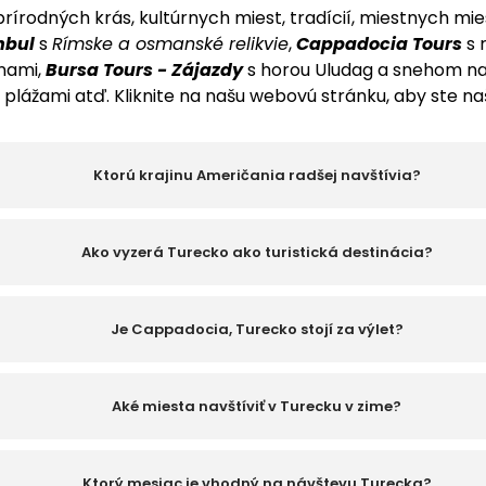
odných krás, kultúrnych miest, tradícií, miestnych miest
nbul
s
Rímske a osmanské relikvie
,
Cappadocia Tours
s 
inami,
Bursa Tours - Zájazdy
s horou Uludag a snehom na
plážami atď. Kliknite na našu webovú stránku, aby ste naš
Ktorú krajinu Američania radšej navštívia?
Ako vyzerá Turecko ako turistická destinácia?
Je Cappadocia, Turecko stojí za výlet?
Aké miesta navštíviť v Turecku v zime?
Ktorý mesiac je vhodný na návštevu Turecka?