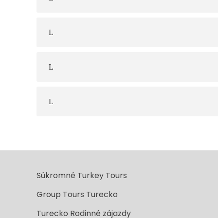
Súkromné Turkey Tours
Group Tours Turecko
Turecko Rodinné zájazdy