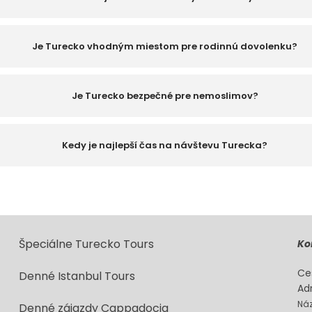
Je Turecko vhodným miestom pre rodinnú dovolenku?
Je Turecko bezpečné pre nemoslimov?
Kedy je najlepší čas na návštevu Turecka?
Špeciálne Turecko Tours
Ko
Ce
Denné Istanbul Tours
Ad
Náz
Denné zájazdy Cappadocia