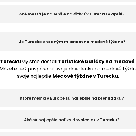
Aké mestá je najlepšie navštíviť v Turecku v apríli?
Je Turecko vhodným miestom na medové týždne?
 Turecku
My sme dostali
Turistické balíčky na medové
Môžete tiež prispôsobiť svoju dovolenku na medové týždne
svoje najlepšie
Medové týždne v Turecku
.
Ktoré mestá v Európe sú najlepšie na prehliadku?
Aké sú najlepšie balíky dovoleniek v Turecku?