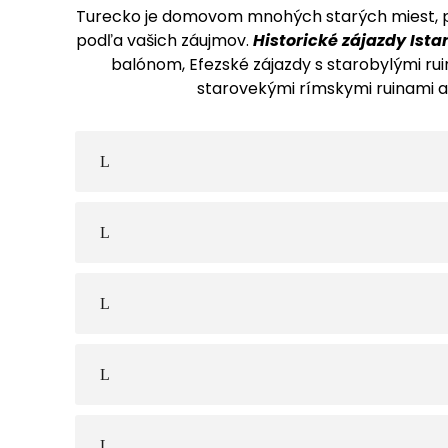
Turecko je domovom mnohých starých miest, prír
podľa vašich záujmov.
Historické zájazdy Ista
balónom, Efezské zájazdy s starobylými ru
starovekými rímskymi ruinami a 