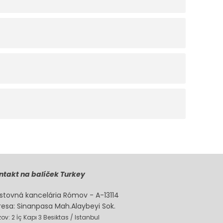
ntakt na balíček Turkey
stovná kancelária Rómov - A-13114
resa: Sinanpasa Mah.Alaybeyi Sok.
ov: 2 İç Kapı 3 Besiktas / Istanbul