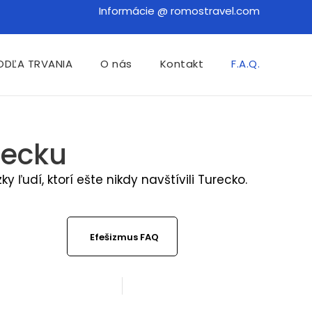
Informácie @ romostravel.com
ODĽA TRVANIA
O nás
Kontakt
F.A.Q.
recku
ľudí, ktorí ešte nikdy navštívili Turecko.
Efešizmus FAQ