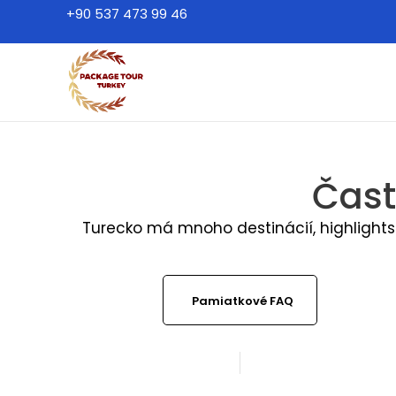
+90 537 473 99 46
Čast
Turecko má mnoho destinácií, highlights a
Pamiatkové FAQ