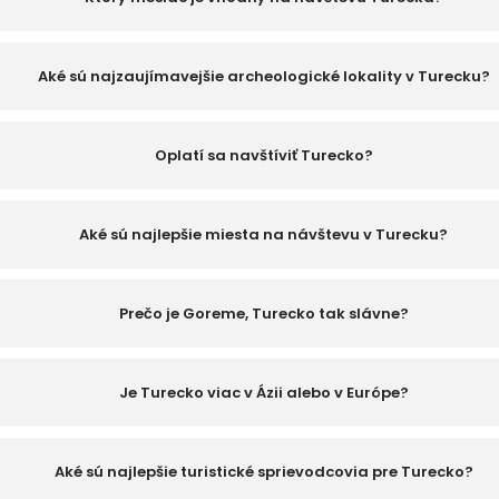
Aké sú najzaujímavejšie archeologické lokality v Turecku?
Oplatí sa navštíviť Turecko?
Aké sú najlepšie miesta na návštevu v Turecku?
Prečo je Goreme, Turecko tak slávne?
Je Turecko viac v Ázii alebo v Európe?
Aké sú najlepšie turistické sprievodcovia pre Turecko?