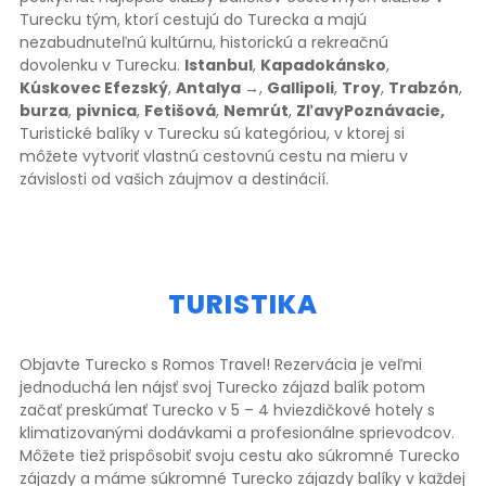
Turecku tým, ktorí cestujú do Turecka a majú
nezabudnuteľnú kultúrnu, historickú a rekreačnú
dovolenku v Turecku.
Istanbul
,
Kapadokánsko
,
Kúskovec Efezský
,
Antalya →
,
Gallipoli
,
Troy
,
Trabzón
,
burza
,
pivnica
,
Fetišová
,
Nemrút
,
ZľavyPoznávacie,
Turistické balíky v Turecku sú kategóriou, v ktorej si
môžete vytvoriť vlastnú cestovnú cestu na mieru v
závislosti od vašich záujmov a destinácií.
TURISTIKA
Objavte Turecko s Romos Travel! Rezervácia je veľmi
jednoduchá len nájsť svoj Turecko zájazd balík potom
začať preskúmať Turecko v 5 – 4 hviezdičkové hotely s
klimatizovanými dodávkami a profesionálne sprievodcov.
Môžete tiež prispôsobiť svoju cestu ako súkromné Turecko
zájazdy a máme súkromné Turecko zájazdy balíky v každej