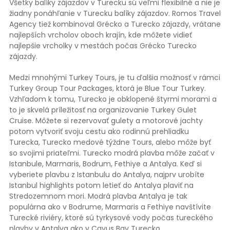
Všetky balíky zájazdov v Turecku sú veľmi flexibilné a nie je
žiadny ponáhľanie v Turecku balíky zájazdov. Romos Travel
Agency tiež kombinoval Grécko a Turecko zájazdy, vrátane
najlepších vrcholov oboch krajín, kde môžete vidieť
najlepšie vrcholky v mestách počas Grécko Turecko
zájazdy.
Medzi mnohými Turkey Tours, je tu ďalšia možnosť v rámci
Turkey Group Tour Packages, ktorá je Blue Tour Turkey.
Vzhľadom k tomu, Turecko je obklopené štyrmi morami a
to je skvelá príležitosť na organizovanie Turkey Gulet
Cruise. Môžete si rezervovať gulety a motorové jachty
potom vytvoriť svoju cestu ako rodinnú prehliadku
Turecka, Turecko medové týždne Tours, alebo môže byť
so svojimi priateľmi. Turecko modrá plavba môže začať v
Istanbule, Marmaris, Bodrum, Fethiye a Antalya. Keď si
vyberiete plavbu z Istanbulu do Antalya, najprv urobíte
Istanbul highlights potom letieť do Antalya plaviť na
Stredozemnom mori. Modrá plavba Antalya je tak
populárna ako v Bodrume, Marmaris a Fethiye navštívite
Turecké riviéry, ktoré sú tyrkysové vody počas tureckého
plavby v Antalya ako v Cavus Bay Turecko.