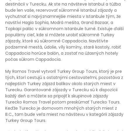
destinácii v Turecku. Ak ste na návšteve Istanbul a túžba
bude len vaše, rezervovať súkromné Istanbul zájazdy a
vychutnať si najvýznamnejšie miesta v Istanbule tým, že
navštívi Hagia Sophia, Modrá mešita, Grand Bazaar, a
Topkapi palác v súkromnom Istanbule turné. Existuje ďalší
populárny cieľ, kde si môžete urobiť súkromné Turkey
zájazdy, ktoré sú súkromné Cappadocia. Navštívte
podzemné mestá, údolie, víly komíny, staré kostoly, robiť
Cappadocia horúce balón, a zostať na úžasných hotely
počas súkrom Cappadocia.
My Romos Travel vytvoril Turkey Group Tours, ktorý je pre
tých, ktorí cestujú s ostatnými cestovateľmi, pozostáva z
najlepších Turkey zájazd balíkov okolo starých miest v
Turecku. Garantované zájazdy v Turecku sú k dispozícii
každý deň a môžete sa pripojiť k skupinové zájazdy
Turecko Romos Travel potom preskúmať Turecko Tours.
Keďže Turecko je domovom mnohých starých miest z
B.C., tam bude veľa miest na návštevu v kategórii zájazdy
Turkey Group Tours.