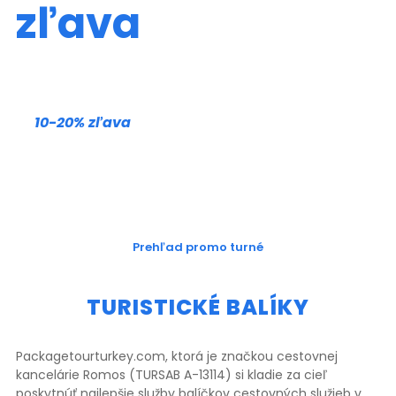
zľava
10-20%
zľava
10-20% zľava
Vaša kvalifikovaná pravidelná
cena
Turistické balíky
Prehľad promo turné
TURISTICKÉ BALÍKY
Packagetourturkey.com, ktorá je značkou cestovnej
kancelárie Romos (TURSAB A-13114) si kladie za cieľ
poskytnúť najlepšie služby balíčkov cestovných služieb v