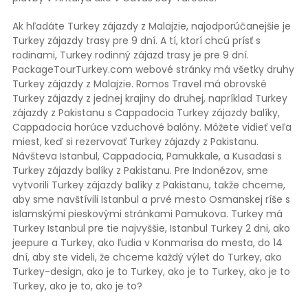
Ak hľadáte Turkey zájazdy z Malajzie, najodporúčanejšie je
Turkey zájazdy trasy pre 9 dní. A tí, ktorí chcú prísť s
rodinami, Turkey rodinný zájazd trasy je pre 9 dní.
PackageTourTurkey.com webové stránky má všetky druhy
Turkey zájazdy z Malajzie. Romos Travel má obrovské
Turkey zájazdy z jednej krajiny do druhej, napríklad Turkey
zájazdy z Pakistanu s Cappadocia Turkey zájazdy balíky,
Cappadocia horúce vzduchové balóny. Môžete vidieť veľa
miest, keď si rezervovať Turkey zájazdy z Pakistanu.
Návšteva Istanbul, Cappadocia, Pamukkale, a Kusadasi s
Turkey zájazdy balíky z Pakistanu. Pre Indonézov, sme
vytvorili Turkey zájazdy balíky z Pakistanu, takže chceme,
aby sme navštívili Istanbul a prvé mesto Osmanskej ríše s
islamskými pieskovými stránkami Pamukova. Turkey má
Turkey Istanbul pre tie najvyššie, Istanbul Turkey 2 dni, ako
jeepure a Turkey, ako ľudia v Konmarisa do mesta, do 14
dní, aby ste videli, že chceme každý výlet do Turkey, ako
Turkey-design, ako je to Turkey, ako je to Turkey, ako je to
Turkey, ako je to, ako je to?