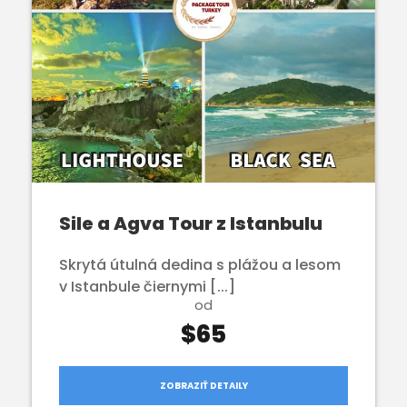
Sile a Agva Tour z Istanbulu
Skrytá útulná dedina s plážou a lesom
v Istanbule čiernymi [...]
od
$65
ZOBRAZIŤ DETAILY