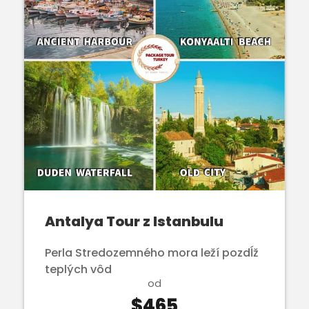
Antalya Tour z Istanbulu
Perla Stredozemného mora leží pozdĺž
teplých vôd
od
$465