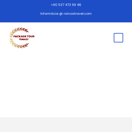
+90 537 473 99 46
Informácie @ romostravel.com
Denné zájazdy z
Istanbulu