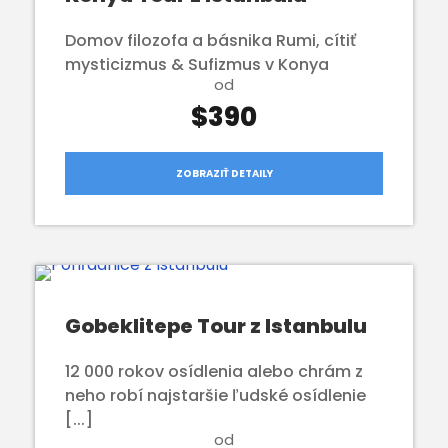
Domov filozofa a básnika Rumi, cítiť
mysticizmus & Sufizmus v Konya
od
$390
ZOBRAZIŤ DETAILY
Gobeklitepe Tour z Istanbulu
12 000 rokov osídlenia alebo chrám z
neho robí najstaršie ľudské osídlenie
[...]
od