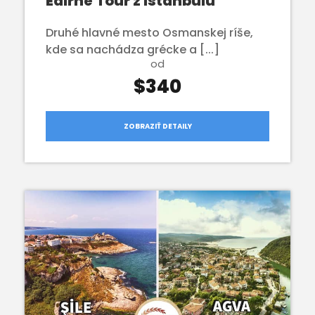
Edirne Tour z Istanbulu
Druhé hlavné mesto Osmanskej ríše,
kde sa nachádza grécke a [...]
od
$340
ZOBRAZIŤ DETAILY