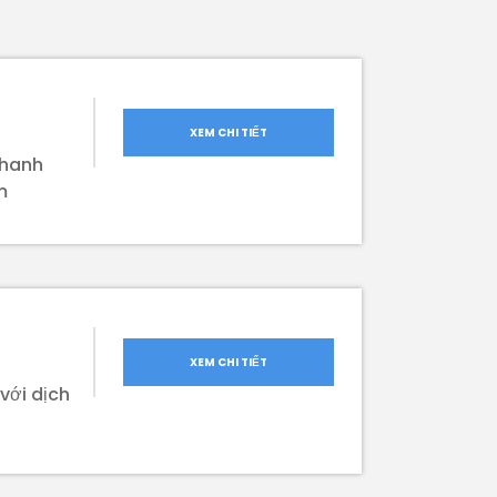
XEM CHI TIẾT
thanh
m
XEM CHI TIẾT
với dịch