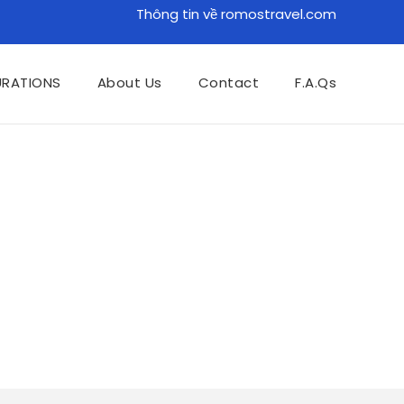
Thông tin về romostravel.com
URATIONS
About Us
Contact
F.A.Qs