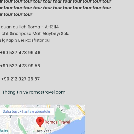
r tour tour tour tour tour tour tour tour tour tour tour
r tour tour tour tour tour tour tour tour tour tour tour
r tour tour tour
 quan du lịch Roma - A-13114
 chỉ: Sinanpasa Mah.Alaybeyi Sok.
2 İç Kapı:3 Besiktas/Istanbul
+90 537 473 99 46
+90 537 473 99 56
+90 212 327 26 87
Thông tin về romostravel.com