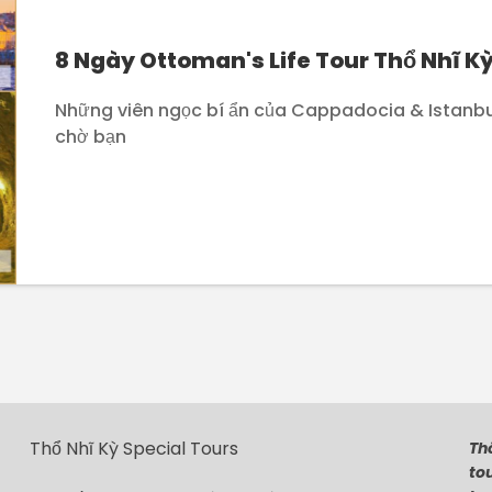
8 Ngày Ottoman's Life Tour Thổ Nhĩ K
Những viên ngọc bí ẩn của Cappadocia & Istanb
chờ bạn
Thổ Nhĩ Kỳ Special Tours
Thô
tou