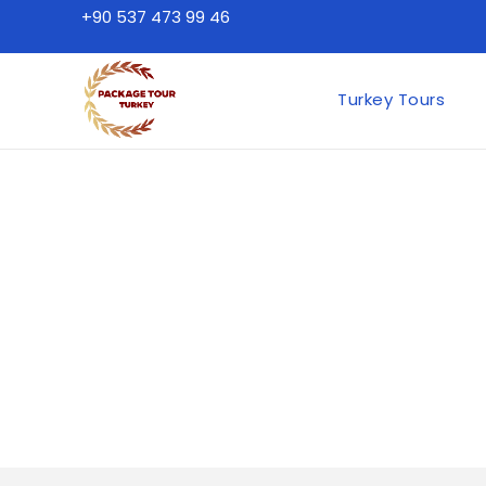
+90 537 473 99 46
Turkey Tours
Tour du lịch Thổ Nhĩ