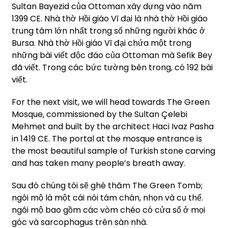
Sultan Bayezid của Ottoman xây dựng vào năm
1399 CE. Nhà thờ Hồi giáo Vĩ đại là nhà thờ Hồi giáo
trung tâm lớn nhất trong số những người khác ở
Bursa. Nhà thờ Hồi giáo Vĩ đại chứa một trong
những bài viết độc đáo của Ottoman mà Sefik Bey
đã viết. Trong các bức tường bên trong, có 192 bài
viết.
For the next visit, we will head towards The Green
Mosque, commissioned by the Sultan Çelebi
Mehmet and built by the architect Haci Ivaz Pasha
in 1419 CE. The portal at the mosque entrance is
the most beautiful sample of Turkish stone carving
and has taken many people’s breath away.
Sau đó chúng tôi sẽ ghé thăm The Green Tomb;
ngôi mộ là một cái nôi tám chân, nhọn và cụ thể.
ngôi mộ bao gồm các vòm chéo có cửa sổ ở mọi
góc và sarcophagus trên sàn nhà.