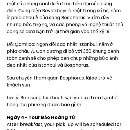
một số phong cách kiến trúc hiện đại của cung
điện. Cung điện Beylerbeyi là một trong số họ, nằm
ở phía châu Á của sông Bosphorus. Vườn đầy
những bức tượng, và các phòng với nghệ thuật thủ
công sẽ đưa bạn trở lại thời gian vào thế kỷ 19.
Đồi Çamlıca: Ngọn đồi cao nhất Istanbul, nằm ở
phía châu Á. Con đường đi bộ với 360 khung cảnh
toàn cảnh sẽ cho phép bạn chụp những bức ảnh
đẹp nhất của Istanbul và Bosphorus.
Sau chuyến tham quan Bosphorus, lái xe trở về
khách sạn.
Lưu ý: Bữa sáng tại khách sạn và bữa trưa tại nhà
hàng địa phương được bao gồm
Ngày 4 - Tour Đảo Hoàng Tử
After breakfast, your pick-up will be scheduled for