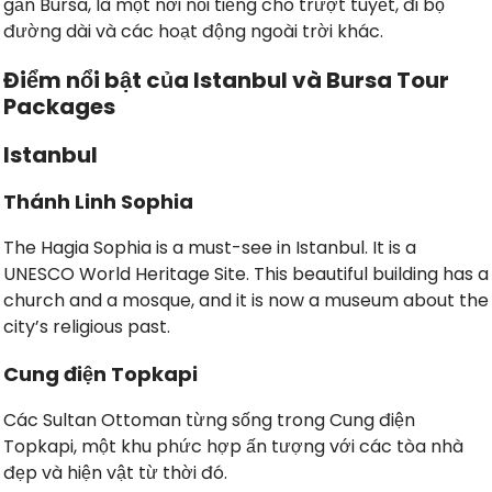
gần Bursa, là một nơi nổi tiếng cho trượt tuyết, đi bộ
đường dài và các hoạt động ngoài trời khác.
Điểm nổi bật của Istanbul và Bursa Tour
Packages
Istanbul
Thánh Linh Sophia
The Hagia Sophia is a must-see in Istanbul. It is a
UNESCO World Heritage Site. This beautiful building has a
church and a mosque, and it is now a museum about the
city’s religious past.
Cung điện Topkapi
Các Sultan Ottoman từng sống trong Cung điện
Topkapi, một khu phức hợp ấn tượng với các tòa nhà
đẹp và hiện vật từ thời đó.