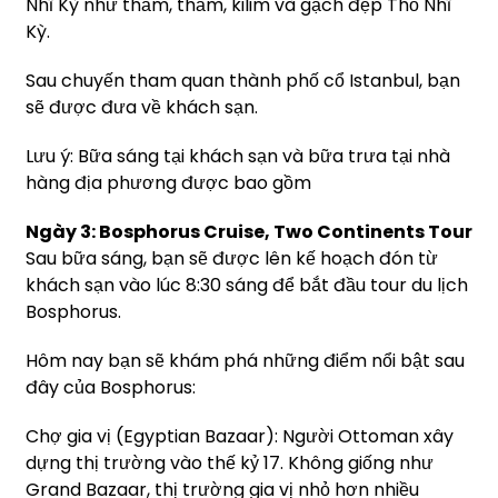
Nhĩ Kỳ như thảm, thảm, kilim và gạch đẹp Thổ Nhĩ
Kỳ.
Sau chuyến tham quan thành phố cổ Istanbul, bạn
sẽ được đưa về khách sạn.
Lưu ý: Bữa sáng tại khách sạn và bữa trưa tại nhà
hàng địa phương được bao gồm
Ngày 3: Bosphorus Cruise, Two Continents Tour
Sau bữa sáng, bạn sẽ được lên kế hoạch đón từ
khách sạn vào lúc 8:30 sáng để bắt đầu tour du lịch
Bosphorus.
Hôm nay bạn sẽ khám phá những điểm nổi bật sau
đây của Bosphorus:
Chợ gia vị (Egyptian Bazaar): Người Ottoman xây
dựng thị trường vào thế kỷ 17. Không giống như
Grand Bazaar, thị trường gia vị nhỏ hơn nhiều