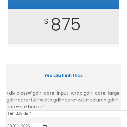
875
$
Yêu cầu hình thức
<div class="gdlr-core-input-wrap gdlr-core-large
gdlr-core-full-width gdlr-core-with-column gdlr-
core-no-border"