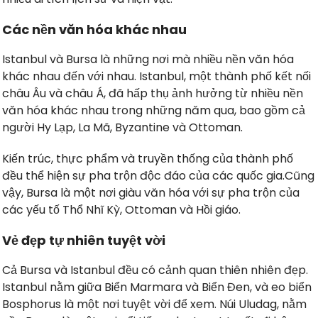
Các nền văn hóa khác nhau
Istanbul và Bursa là những nơi mà nhiều nền văn hóa
khác nhau đến với nhau. Istanbul, một thành phố kết nối
châu Âu và châu Á, đã hấp thụ ảnh hưởng từ nhiều nền
văn hóa khác nhau trong những năm qua, bao gồm cả
người Hy Lạp, La Mã, Byzantine và Ottoman.
Kiến trúc, thực phẩm và truyền thống của thành phố
đều thể hiện sự pha trộn độc đáo của các quốc gia.Cũng
vậy, Bursa là một nơi giàu văn hóa với sự pha trộn của
các yếu tố Thổ Nhĩ Kỳ, Ottoman và Hồi giáo.
Vẻ đẹp tự nhiên tuyệt vời
Cả Bursa và Istanbul đều có cảnh quan thiên nhiên đẹp.
Istanbul nằm giữa Biển Marmara và Biển Đen, và eo biển
Bosphorus là một nơi tuyệt vời để xem. Núi Uludag, nằm