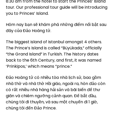
8:30 am from the hotel to start the Princes’ Island
tour. Our professional tour guide will be introducing
you to Princes’ Island.
Hôm nay bạn sẽ khám phá những điểm nổi bật sau
đây của Đảo Hoàng tử.
The biggest island of Istanbul amongst 4 others.
The Prince’s Island is called “Büyükada,” officially
“the Grand Island” in Turkish. The history dates
back to the 6th Century, and first, it was named
‘Prinkipos,’ which means “prince.”
Đảo Hoàng tử có nhiều tòa nhà lịch sử, bao gồm
nhà thờ và nhà thờ Hồi giáo, ngoài ra, hòn đảo còn
có rất nhiều nhà hàng hải sản và bãi biển để thư
giãn và chiêm ngưỡng cảnh quan.
Để bắt đầu,
chúng tôi đi thuyền, và sau một chuyến đi 1 giờ,
chúng tôi đến Đảo Prince.