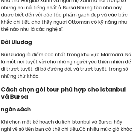
Nhà thờ Hồi giáo Xanh và ngôi mộ Xanh là hai trong số
những nơi nổi tiếng nhất ở Bursa.Những tòa nhà này
được biết đến với các tác phẩm gạch đẹp và các bức
khắc chi tiết, cho thấy người Ottoman có kỹ năng như
thế nào như là các nghệ sĩ.
Đài Uludag
Núi Uludag là điểm cao nhất trong khu vực Marmara. Nó
là một nơi tuyệt vời cho những người yêu thiên nhiên để
đi trượt tuyết, đi bộ đường dài, và trượt tuyết, trong số
những thứ khác.
Cách chọn gói tour phù hợp cho Istanbul
và Bursa
ngân sách
Khi chọn một kế hoạch du lịch Istanbul và Bursa, hãy
nghĩ về số tiền bạn có thể chi tiêu.Có nhiều mức giá khác