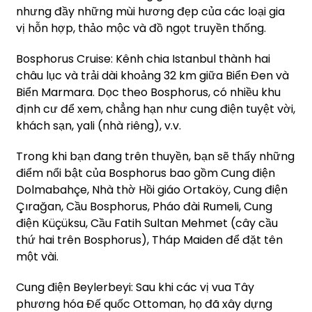
nhưng đầy những mùi hương đẹp của các loại gia
vị hỗn hợp, thảo mộc và đồ ngọt truyền thống.
Bosphorus Cruise: Kênh chia Istanbul thành hai
châu lục và trải dài khoảng 32 km giữa Biển Đen và
Biển Marmara. Dọc theo Bosphorus, có nhiều khu
định cư để xem, chẳng hạn như cung điện tuyệt vời,
khách sạn, yali (nhà riêng), v.v.
Trong khi bạn đang trên thuyền, bạn sẽ thấy những
điểm nổi bật của Bosphorus bao gồm Cung điện
Dolmabahçe, Nhà thờ Hồi giáo Ortaköy, Cung điện
Çırağan, Cầu Bosphorus, Pháo đài Rumeli, Cung
điện Küçüksu, Cầu Fatih Sultan Mehmet (cây cầu
thứ hai trên Bosphorus), Tháp Maiden để đặt tên
một vài.
Cung điện Beylerbeyi: Sau khi các vị vua Tây
phương hóa Đế quốc Ottoman, họ đã xây dựng