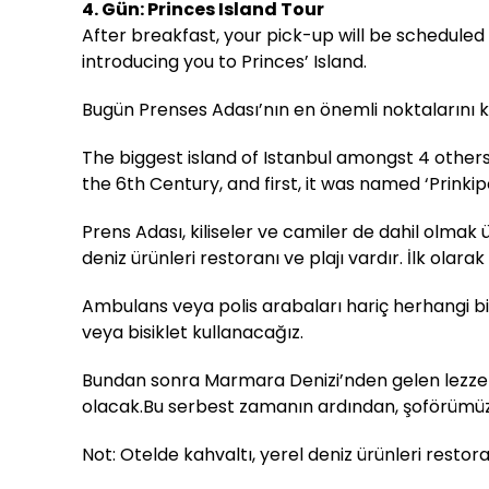
4. Gün: Princes Island Tour
After breakfast, your pick-up will be scheduled f
introducing you to Princes’ Island.
Bugün Prenses Adası’nın en önemli noktalarını k
The biggest island of Istanbul amongst 4 others. 
the 6th Century, and first, it was named ‘Prinki
Prens Adası, kiliseler ve camiler de dahil olmak 
deniz ürünleri restoranı ve plajı vardır.
İlk olarak
Ambulans veya polis arabaları hariç herhangi b
veya bisiklet kullanacağız.
Bundan sonra Marmara Denizi’nden gelen lezzetl
olacak.Bu serbest zamanın ardından, şoförümüz s
Not: Otelde kahvaltı, yerel deniz ürünleri resto