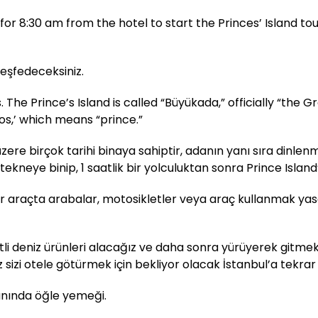
or 8:30 am from the hotel to start the Princes’ Island tour
eşfedeceksiniz.
The Prince’s Island is called “Büyükada,” officially “the G
pos,’ which means “prince.”
üzere birçok tarihi binaya sahiptir, adanın yanı sıra dinle
 tekneye binip, 1 saatlik bir yolculuktan sonra Prince Island
ir araçta arabalar, motosikletler veya araç kullanmak ya
i deniz ürünleri alacağız ve daha sonra yürüyerek gitmek
izi otele götürmek için bekliyor olacak İstanbul’a tekrar
ranında öğle yemeği.