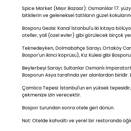
Spice Market (Mısır Bazaar): Osmanlılar 17. yüzy
bitkilerin ve geleneksel tatlıların güzel kokuları
Bosporu Gezisi: Kanal İstanbul'u iki kıtaya böl
oteller, yali (özel evler) gibi görülecek birçok ye
Teknedeyken, Dolmabahçe Sarayı, Ortaköy Camii,
Bospor'un ikinci köprüsü), Kız Kulesi gibi Bospor
Beylerbeyi Sarayı: Sultanlar Osmanlı İmparatorlu
Bosporun Asya tarafında yer alanlardan biridir. Ba
Çamlıca Tepesi: İstanbul'un en yüksek tepesidir,
çekmenize izin verecektir.
Bospor turundan sonra otele geri dönün.
Not: Otelde kahvaltı ve yerel bir restoranda öğ