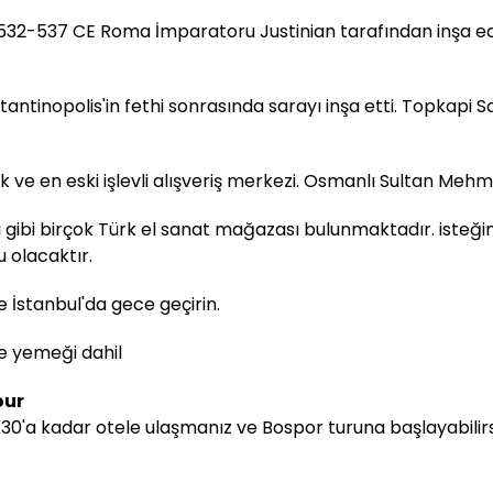
i, 532-537 CE Roma İmparatoru Justinian tarafından inşa ed
tinopolis'in fethi sonrasında sarayı inşa etti. Topkapi Sar
e en eski işlevli alışveriş merkezi. Osmanlı Sultan Mehmed 
tleri gibi birçok Türk el sanat mağazası bulunmaktadır. isteğ
 olacaktır.
e İstanbul'da gece geçirin.
le yemeği dahil
our
30'a kadar otele ulaşmanız ve Bospor turuna başlayabilirsi