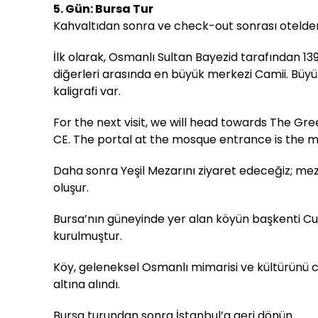
5. Gün: Bursa Tur
Kahvaltıdan sonra ve check-out sonrası otelden 
İlk olarak, Osmanlı Sultan Bayezid tarafından 13
diğerleri arasında en büyük merkezi Camii. Büyük 
kaligrafi var.
For the next visit, we will head towards The Gr
CE. The portal at the mosque entrance is the 
Daha sonra Yeşil Mezarını ziyaret edeceğiz; mez
oluşur.
Bursa’nın güneyinde yer alan köyün başkenti Cum
kurulmuştur.
Köy, geleneksel Osmanlı mimarisi ve kültürünü ca
altına alındı.
Bursa turundan sonra İstanbul’a geri dönün.