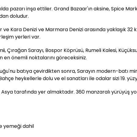
ılda pazarı inşa ettiler. Grand Bazaar'ın aksine, Spice Ma
ndan doludur.
üyor ve Kara Denizi ve Marmara Denizi arasında yaklaşık 32
rleşim yerleri var.
 Çırağan Sarayı, Bospor Köprüsü, Rumeli Kalesi, Küçüksu
un en önemli noktalarını göreceksiniz.
ğu'nu batıya çevirdikten sonra, Sarayın modern-batı mimari
hçe heykellerle dolu ve el sanatları ile odalar sizi 19. yüz
 Asya tarafında yer almaktadır. 360 manzaralı yürüyüş yolu
le yemeği dahil