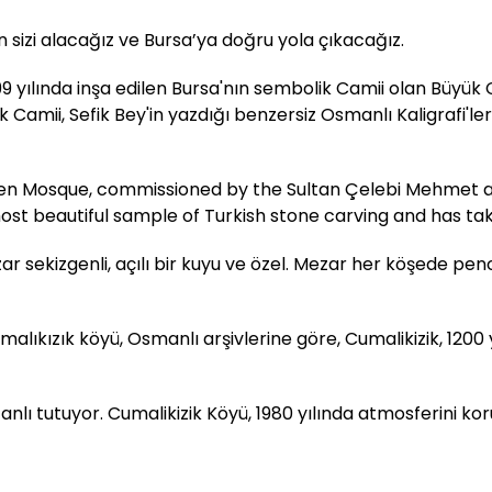
sizi alacağız ve Bursa’ya doğru yola çıkacağız.
99 yılında inşa edilen Bursa'nın sembolik Camii olan Büyük 
Camii, Sefik Bey'in yazdığı benzersiz Osmanlı Kaligrafi'ler
een Mosque, commissioned by the Sultan Çelebi Mehmet and
most beautiful sample of Turkish stone carving and has t
ar sekizgenli, açılı bir kuyu ve özel. Mezar her köşede pe
alıkızık köyü, Osmanlı arşivlerine göre, Cumalikizik, 1200
nlı tutuyor. Cumalikizik Köyü, 1980 yılında atmosferini k