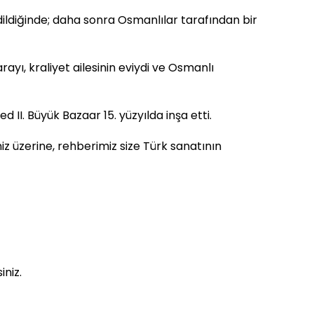
ildiğinde; daha sonra Osmanlılar tarafından bir
ayı, kraliyet ailesinin eviydi ve Osmanlı
II. Büyük Bazaar 15. yüzyılda inşa etti.
iniz üzerine, rehberimiz size Türk sanatının
niz.