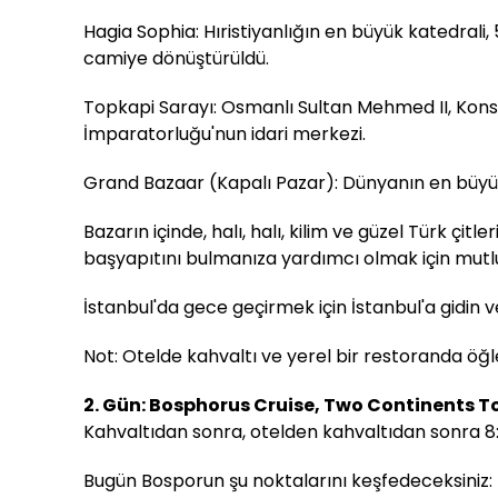
Hagia Sophia: Hıristiyanlığın en büyük katedral
camiye dönüştürüldü.
Topkapi Sarayı: Osmanlı Sultan Mehmed II, Konstan
İmparatorluğu'nun idari merkezi.
Grand Bazaar (Kapalı Pazar): Dünyanın en büyük v
Bazarın içinde, halı, halı, kilim ve güzel Türk çi
başyapıtını bulmanıza yardımcı olmak için mutlu
İstanbul'da gece geçirmek için İstanbul'a gidin v
Not: Otelde kahvaltı ve yerel bir restoranda öğ
2. Gün: Bosphorus Cruise, Two Continents T
Kahvaltıdan sonra, otelden kahvaltıdan sonra 8:
Bugün Bosporun şu noktalarını keşfedeceksiniz: