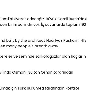
Camii'ni ziyaret edeceğiz. Büyük Camii Bursa'daki
den birini barındırıyor. İç duvarlarda toplam 192
 built by the architect Haci Ivaz Pasha in 1419
aken many people’s breath away.
ncereler ve zeminde sarkofagozlar olan haçların
 yılında Osmanlı Sultan Orhan tarafından
orumak için Türk hükümeti tarafından kontrol