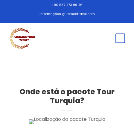
+90 537 473 99 46
Informações @ romostravel.com
Onde está o pacote Tour
Turquia?