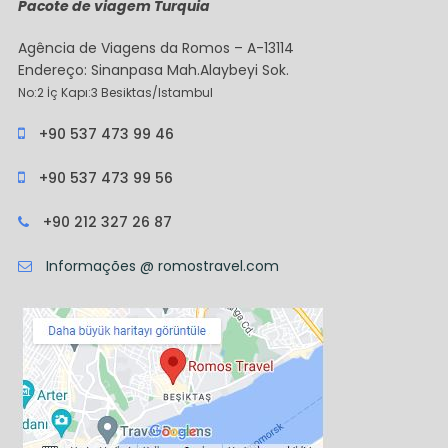
Pacote de viagem Turquia
Agência de Viagens da Romos – A-13114
Endereço: Sinanpasa Mah.Alaybeyi Sok.
No:2 İç Kapı:3 Besiktas/Istambul
+90 537 473 99 46
+90 537 473 99 56
+90 212 327 26 87
Informações @ romostravel.com