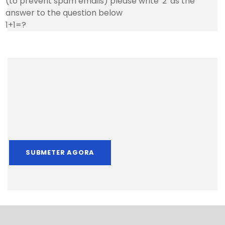
(to prevent spam emails) please write '2' as the
answer to the question below
1+1=?