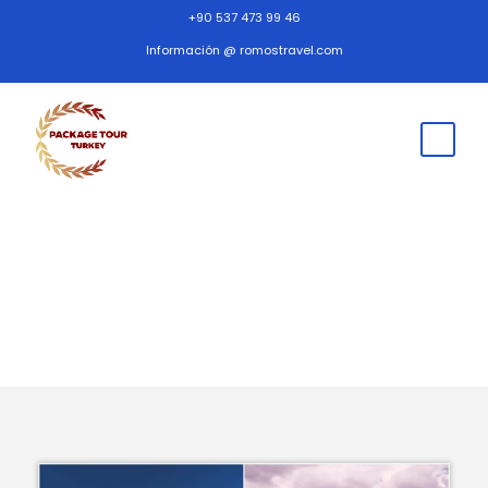
+90 537 473 99 46
Información @ romostravel.com
Turquía Luna de miel