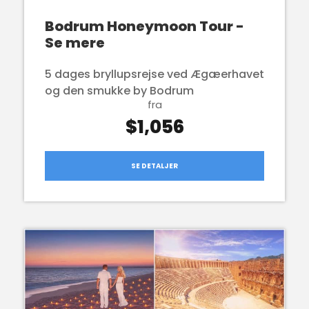
Bodrum Honeymoon Tour -
Se mere
5 dages bryllupsrejse ved Ægæerhavet
og den smukke by Bodrum
fra
$1,056
SE DETALJER