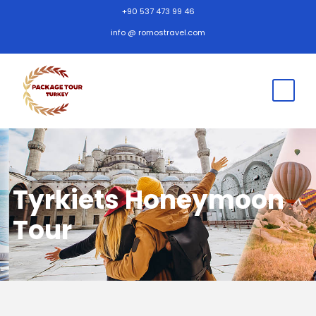
+90 537 473 99 46
info @ romostravel.com
Tyrkiets Honeymoon
Tour