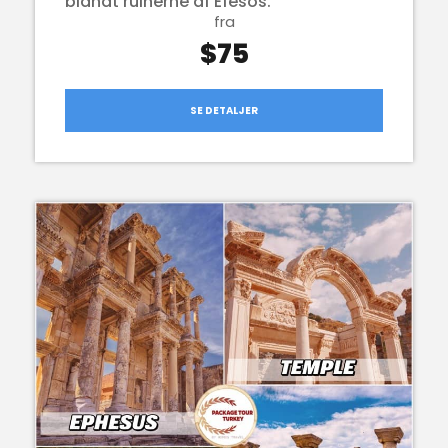
blandt ruinerne af Efesos.
fra
$75
SE DETALJER