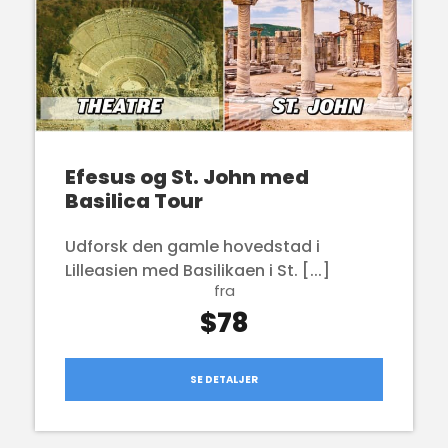
Efesus og St. John med
Basilica Tour
Udforsk den gamle hovedstad i
Lilleasien med Basilikaen i St. [...]
fra
$78
SE DETALJER