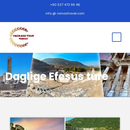
+90 537 473 99 46
info @ romostravel.com
Daglige Efesus ture