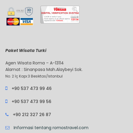
Paket Wisata Turki
Agen Wisata Roma – A-13114
Alamat : Sinanpasa Mah.Alaybeyi Sok.
No. 2 İç Kapı:3 Besiktas/Istanbul
+90 537 473 99 46
+90 537 473 99 56
+90 212 327 26 87
Informasi tentang romostravel.com