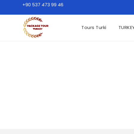
+90 537 473 99 46
Tours Turki
TURKE
TURKEY TOURS OLEH