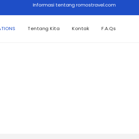
Informasi tentang romostravel.com
ATIONS
Tentang Kita
Kontak
F.A.Qs