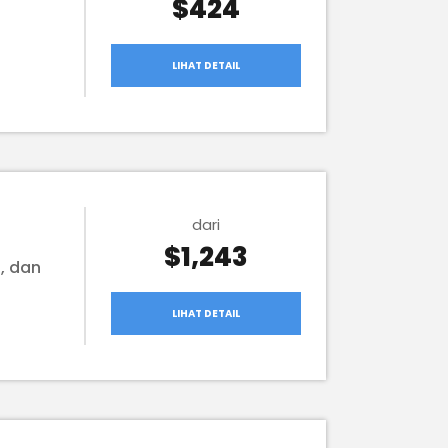
$424
LIHAT DETAIL
dari
$1,243
, dan
LIHAT DETAIL