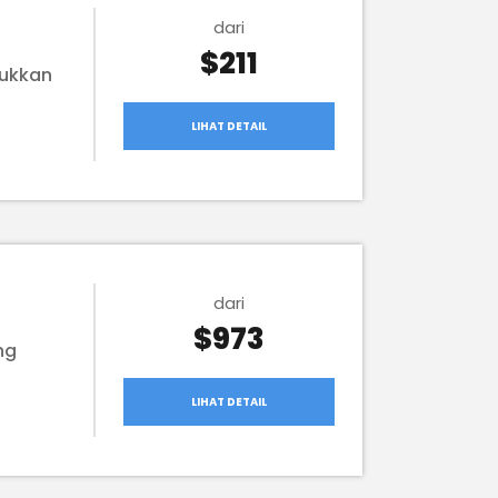
dari
$211
lukkan
LIHAT DETAIL
dari
$973
ng
LIHAT DETAIL