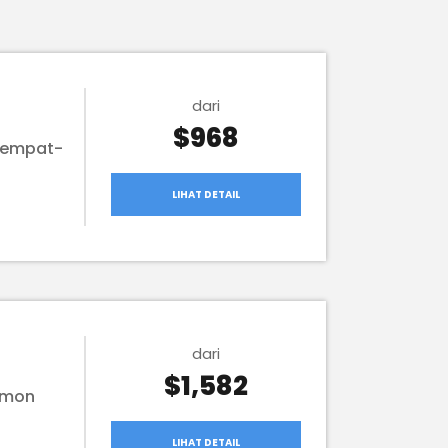
dari
$968
 tempat-
LIHAT DETAIL
dari
$1,582
gamon
LIHAT DETAIL