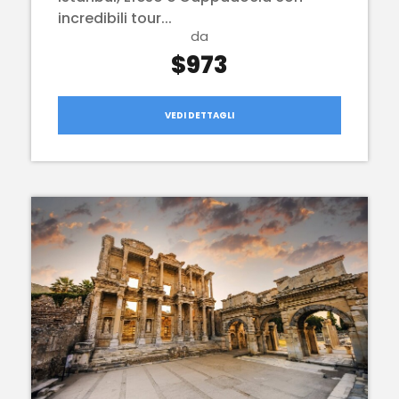
incredibili tour...
da
$973
VEDI DETTAGLI