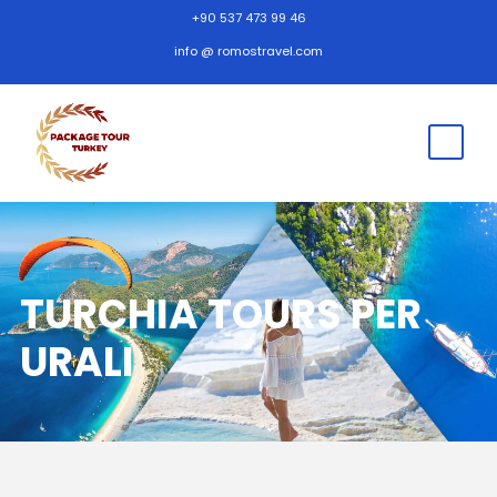
+90 537 473 99 46
info @ romostravel.com
TURCHIA TOURS PER
URALI