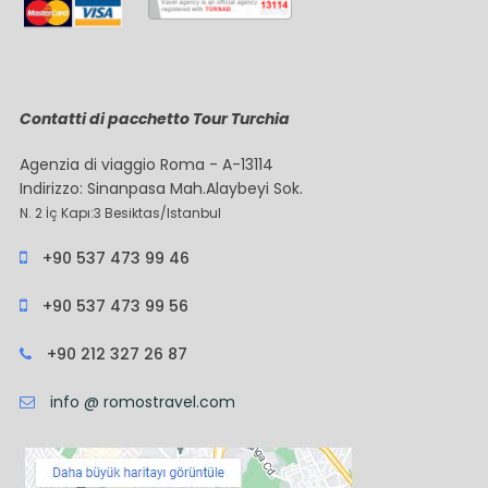
Contatti di pacchetto Tour Turchia
Agenzia di viaggio Roma - A-13114
Indirizzo: Sinanpasa Mah.Alaybeyi Sok.
N. 2 İç Kapı:3 Besiktas/Istanbul
+90 537 473 99 46
+90 537 473 99 56
+90 212 327 26 87
info @ romostravel.com