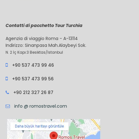
Contatti di pacchetto Tour Turchia
Agenzia di viaggio Roma - A-13114
Indirizzo: Sinanpasa Mah.Alaybeyi Sok.
N. 2 İç Kapı:3 Besiktas/Istanbul
+90 537 473 99 46
+90 537 473 99 56
+90 212 327 26 87
info @ romostravel.com