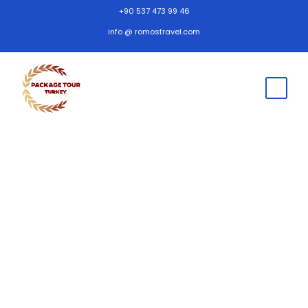
+90 537 473 99 46
info @ romostravel.com