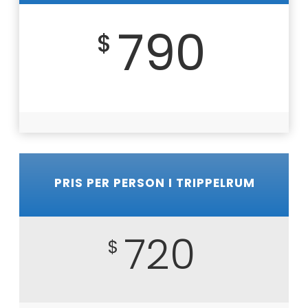
790
$
PRIS PER PERSON I TRIPPELRUM
720
$