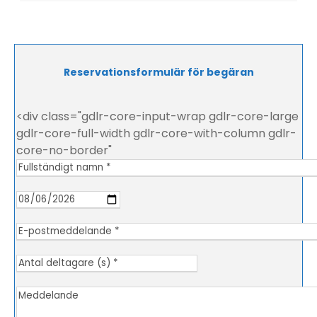
Reservationsformulär för begäran
<div class="gdlr-core-input-wrap gdlr-core-large
gdlr-core-full-width gdlr-core-with-column gdlr-
core-no-border"