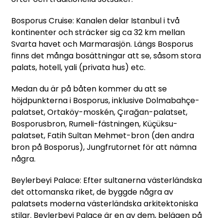
Bosporus Cruise: Kanalen delar Istanbul i två
kontinenter och sträcker sig ca 32 km mellan
Svarta havet och Marmarasjön. Längs Bosporus
finns det många bosättningar att se, såsom stora
palats, hotell, yali (privata hus) etc.
Medan du är på båten kommer du att se
höjdpunkterna i Bosporus, inklusive Dolmabahçe-
palatset, Ortaköy-moskén, Çırağan-palatset,
Bosporusbron, Rumeli-fästningen, Küçüksu-
palatset, Fatih Sultan Mehmet-bron (den andra
bron på Bosporus), Jungfrutornet för att nämna
några.
Beylerbeyi Palace: Efter sultanerna västerländska
det ottomanska riket, de byggde några av
palatsets moderna västerländska arkitektoniska
stilar. Beylerbeyi Palace är en av dem, belägen på