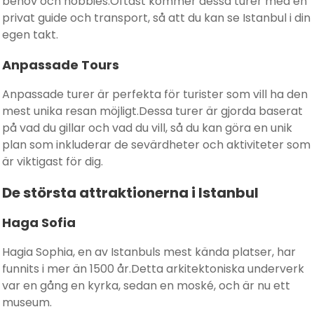
behov och hobbies.Oftast kommer dessa turer med en
privat guide och transport, så att du kan se Istanbul i din
egen takt.
Anpassade Tours
Anpassade turer är perfekta för turister som vill ha den
mest unika resan möjligt.Dessa turer är gjorda baserat
på vad du gillar och vad du vill, så du kan göra en unik
plan som inkluderar de sevärdheter och aktiviteter som
är viktigast för dig.
De största attraktionerna i Istanbul
Haga Sofia
Hagia Sophia, en av Istanbuls mest kända platser, har
funnits i mer än 1500 år.Detta arkitektoniska underverk
var en gång en kyrka, sedan en moské, och är nu ett
museum.