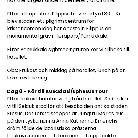
has the largest ancient cemetery of all time.
Efter att aposteln Filippus blev martyrd 80 e.Kr.
blev staden ett pilgrimscentrum för
kristendomen.Idag har aposteln Filippus en
monumental grav i Hierapolis/Pamukkale.
Efter Pamukkale sightseeingturen kör vi tillbaka till
hotellet.
Obs: Frukost och middag på hotellet, lunch på en
lokal restaurang.
Dag 8 – Kör till Kusadasi/Ephesus Tour
Efter frukost hämtar vi dig från hotellet. Sedan kör
vi till Selcuk stad för att besöka den antika staden
Efesus. Det första stoppet är Jungfru Marias hus;
på den tyska nunna Anna Katherina Emerichs
dröm följde de lazaristiska prästerna
beskrivningarna och tecknen och upptäckte