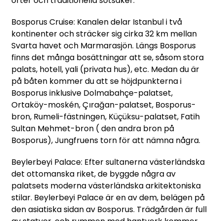
örter och traditionella sötsaker.
Bosporus Cruise: Kanalen delar Istanbul i två
kontinenter och sträcker sig cirka 32 km mellan
Svarta havet och Marmarasjön. Längs Bosporus
finns det många bosättningar att se, såsom stora
palats, hotell, yali (privata hus), etc. Medan du är
på båten kommer du att se höjdpunkterna i
Bosporus inklusive Dolmabahçe-palatset,
Ortaköy-moskén, Çırağan-palatset, Bosporus-
bron, Rumeli-fästningen, Küçüksu-palatset, Fatih
Sultan Mehmet-bron ( den andra bron på
Bosporus), Jungfruens torn för att nämna några.
Beylerbeyi Palace: Efter sultanerna västerländska
det ottomanska riket, de byggde några av
palatsets moderna västerländska arkitektoniska
stilar. Beylerbeyi Palace är en av dem, belägen på
den asiatiska sidan av Bosporus. Trädgården är full