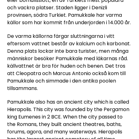
eller bomullsslott, en av Turkiets mest populära
och vackra platser. Staden ligger i Denizli
provinsen, södra Turkiet. Pamukkale har varma
källor som har kommit från underjorden i 14.000 år.
De varma källorna färgar sluttningarna i vitt
eftersom vattnet består av kalcium och karbonat.
Denna plats lockar inte bara turister, men många
människor besöker Pamukkale med läkarnas råd.
källvattnet är bra för huden och benen. Det tros
att Cleopatra och Marcus Antonio också kom till
Pamukkale och simmade i den antika poolen
tillsammans.
Pamukkale also has an ancient city which is called
Hierapolis. This city was founded by the Pergamon
king Eumenes in 2 BCE. When the city passed to
the Romans, they built ancient theatres, baths,
forums, agora, and many waterways. Hierapolis