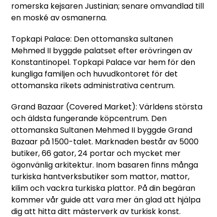
romerska kejsaren Justinian; senare omvandlad till
en moské av osmanerna.
Topkapi Palace: Den ottomanska sultanen
Mehmed II byggde palatset efter erövringen av
Konstantinopel. Topkapi Palace var hem för den
kungliga familjen och huvudkontoret för det
ottomanska rikets administrativa centrum.
Grand Bazaar (Covered Market): Världens största
och äldsta fungerande köpcentrum. Den
ottomanska Sultanen Mehmed II byggde Grand
Bazaar på 1500-talet. Marknaden består av 5000
butiker, 66 gator, 24 portar och mycket mer
ögonvänlig arkitektur. Inom basaren finns många
turkiska hantverksbutiker som mattor, mattor,
kilim och vackra turkiska plattor. På din begäran
kommer vår guide att vara mer än glad att hjälpa
dig att hitta ditt mästerverk av turkisk konst.