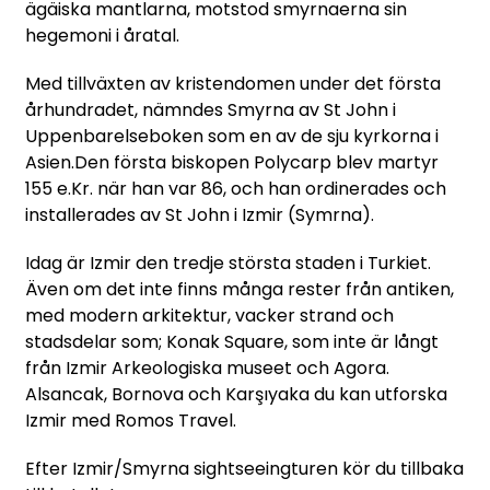
ägäiska mantlarna, motstod smyrnaerna sin
hegemoni i åratal.
Med tillväxten av kristendomen under det första
århundradet, nämndes Smyrna av St John i
Uppenbarelseboken som en av de sju kyrkorna i
Asien.Den första biskopen Polycarp blev martyr
155 e.Kr. när han var 86, och han ordinerades och
installerades av St John i Izmir (Symrna).
Idag är Izmir den tredje största staden i Turkiet.
Även om det inte finns många rester från antiken,
med modern arkitektur, vacker strand och
stadsdelar som; Konak Square, som inte är långt
från Izmir Arkeologiska museet och Agora.
Alsancak, Bornova och Karşıyaka du kan utforska
Izmir med Romos Travel.
Efter Izmir/Smyrna sightseeingturen kör du tillbaka