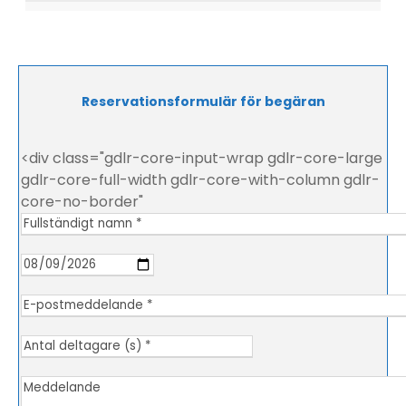
Reservationsformulär för begäran
<div class="gdlr-core-input-wrap gdlr-core-large
gdlr-core-full-width gdlr-core-with-column gdlr-
core-no-border"