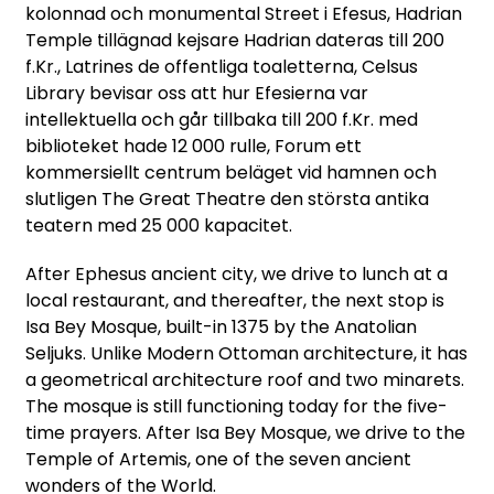
kolonnad och monumental Street i Efesus, Hadrian
Temple tillägnad kejsare Hadrian dateras till 200
f.Kr., Latrines de offentliga toaletterna, Celsus
Library bevisar oss att hur Efesierna var
intellektuella och går tillbaka till 200 f.Kr. med
biblioteket hade 12 000 rulle, Forum ett
kommersiellt centrum beläget vid hamnen och
slutligen The Great Theatre den största antika
teatern med 25 000 kapacitet.
After Ephesus ancient city, we drive to lunch at a
local restaurant, and thereafter, the next stop is
Isa Bey Mosque, built-in 1375 by the Anatolian
Seljuks. Unlike Modern Ottoman architecture, it has
a geometrical architecture roof and two minarets.
The mosque is still functioning today for the five-
time prayers. After Isa Bey Mosque, we drive to the
Temple of Artemis, one of the seven ancient
wonders of the World.