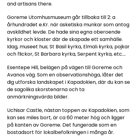
and artisans there.
Goreme Utomhusmuseum går tillbaka till 2: a
århundradet e.Kr. när asketiska munkar som antog
avskildhet levde. De hade sina egna oberoende
kyrkor och kloster där de skapade ett samhälle.
Idag, museet hus; St Basil kyrka, Elmalı kyrka, pojkar
och flickor, St Barbara kyrka, Serpent kyrka, etc....
Esentepe Hill, belägen på vägen till Goreme och
Avanos väg. Som en observationshöga, låter det
dig utforska landskapet i Kapadokien, där du kan se
de sagolika skorstenarna och ta
anmärkningsvärda bilder.
Uchisar Castle, nästan toppen av Kapadokien, som
kan ses miles bort, är ca 60 meter hög och ligger
på kanten av Goreme. Det fungerade som en
bostadsort för lokalbefolkningen i många år.