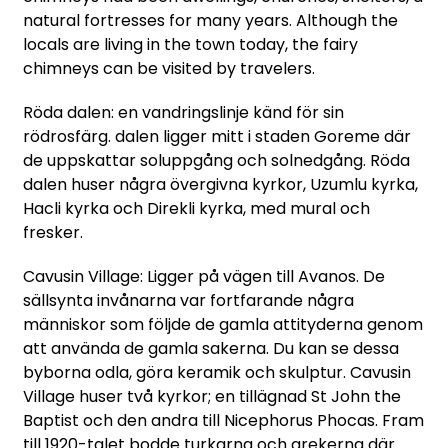
natural fortresses for many years. Although the
locals are living in the town today, the fairy
chimneys can be visited by travelers.
Röda dalen: en vandringslinje känd för sin
rödrosfärg. dalen ligger mitt i staden Goreme där
de uppskattar soluppgång och solnedgång. Röda
dalen huser några övergivna kyrkor, Uzumlu kyrka,
Hacli kyrka och Direkli kyrka, med mural och
fresker.
Cavusin Village: Ligger på vägen till Avanos. De
sällsynta invånarna var fortfarande några
människor som följde de gamla attityderna genom
att använda de gamla sakerna. Du kan se dessa
byborna odla, göra keramik och skulptur. Cavusin
Village huser två kyrkor; en tillägnad St John the
Baptist och den andra till Nicephorus Phocas. Fram
till 1920-talet bodde turkarna och grekerna där