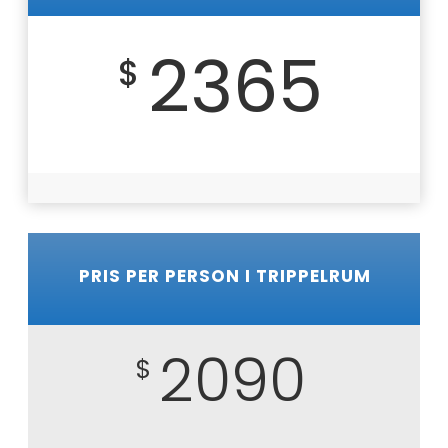
2365
$
PRIS PER PERSON I TRIPPELRUM
2090
$