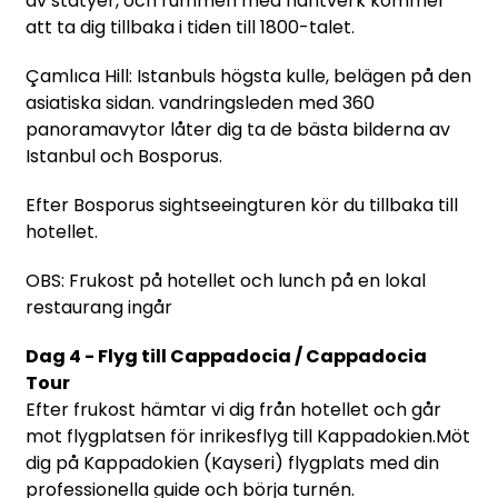
av statyer, och rummen med hantverk kommer
att ta dig tillbaka i tiden till 1800-talet.
Çamlıca Hill: Istanbuls högsta kulle, belägen på den
asiatiska sidan. vandringsleden med 360
panoramavytor låter dig ta de bästa bilderna av
Istanbul och Bosporus.
Efter Bosporus sightseeingturen kör du tillbaka till
hotellet.
OBS: Frukost på hotellet och lunch på en lokal
restaurang ingår
Dag 4 - Flyg till Cappadocia / Cappadocia
Tour
Efter frukost hämtar vi dig från hotellet och går
mot flygplatsen för inrikesflyg till Kappadokien.Möt
dig på Kappadokien (Kayseri) flygplats med din
professionella guide och börja turnén.