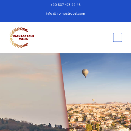
+90 537 473 99 46
info @ romostravel.com