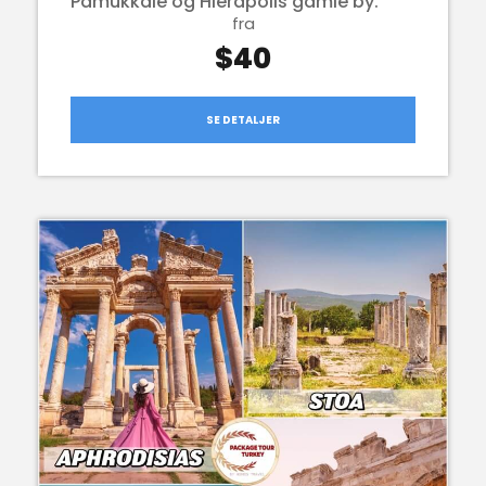
Pamukkale og Hierapolis gamle by.
fra
$40
SE DETALJER