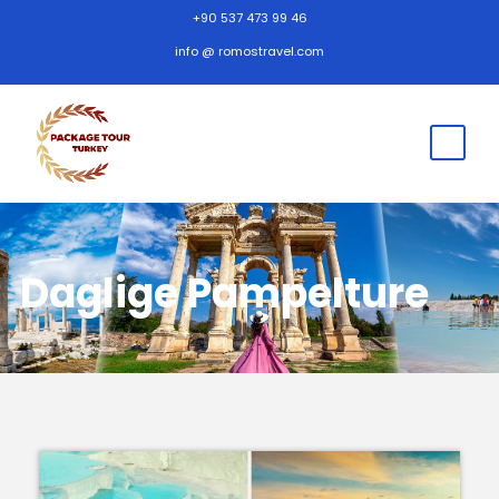
+90 537 473 99 46
info @ romostravel.com
Daglige Pampelture