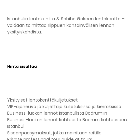
Istanbulin lentokenttä & Sabiha Gokcen lentokenttä –
voidaan toimittaa riippuen kansainvälisen lennon
yksityiskohdista.
Hinta sisältää
Yksityiset lentokenttäkuljetukset
VIP-ajoneuvo ja kuljettaja kuljetuksissa ja kierroksissa
Business-luokan lennot Istanbulista Bodrumiin
Business-luokan lennot kohteesta Bodrum kohteeseen
Istanbul
Sisäänpääsymaksut, jotka mainitaan reitillä
Private professional tour guide at tours