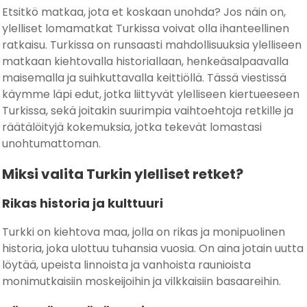
Etsitkö matkaa, jota et koskaan unohda? Jos näin on,
ylelliset lomamatkat Turkissa voivat olla ihanteellinen
ratkaisu. Turkissa on runsaasti mahdollisuuksia ylelliseen
matkaan kiehtovalla historiallaan, henkeäsalpaavalla
maisemalla ja suihkuttavalla keittiöllä. Tässä viestissä
käymme läpi edut, jotka liittyvät ylelliseen kiertueeseen
Turkissa, sekä joitakin suurimpia vaihtoehtoja retkille ja
räätälöityjä kokemuksia, jotka tekevät lomastasi
unohtumattoman.
Miksi valita Turkin ylelliset retket?
Rikas historia ja kulttuuri
Turkki on kiehtova maa, jolla on rikas ja monipuolinen
historia, joka ulottuu tuhansia vuosia. On aina jotain uutta
löytää, upeista linnoista ja vanhoista raunioista
monimutkaisiin moskeijoihin ja vilkkaisiin basaareihin.