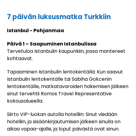
7 päivän luksusmatka Turkkiin
Istanbul - Pohjanmaa
Päivä 1 – Saapuminen Istanbulissa
Tervetuloa Istanbulin kaupunkiin, jossa mantereet
kohtaavat.
Tapaaminen Istanbulin lentokentällä: Kun saavut
Istanbulin lentokentälle tai Sabiha Gokcenin
lentokentälle, matkatavaroiden hakemisen jälkeen
sinut tervehtii Romos Travel Representative
kokousalueella.
Siirto VIP-luokan autolla hotelliin: Sinut viedään
hotelliin, ja sisäänkirjautumisen jälkeen sinulla on
aikaa vapaa-ajalle, ja loput päivästä ovat sinun.