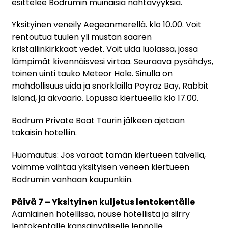
esittelee Bodrumin muinaisia nähtävyyksiä.
Yksityinen veneily Aegeanmerellä. klo 10.00. Voit
rentoutua tuulen yli mustan saaren
kristallinkirkkaat vedet. Voit uida luolassa, jossa
lämpimät kivennäisvesi virtaa. Seuraava pysähdys,
toinen uinti tauko Meteor Hole. Sinulla on
mahdollisuus uida ja snorklailla Poyraz Bay, Rabbit
Island, ja akvaario. Lopussa kiertueella klo 17.00.
Bodrum Private Boat Tourin jälkeen ajetaan
takaisin hotelliin.
Huomautus: Jos varaat tämän kiertueen talvella,
voimme vaihtaa yksityisen veneen kiertueen
Bodrumin vanhaan kaupunkiin.
Päivä 7 – Yksityinen kuljetus lentokentälle
Aamiainen hotellissa, nouse hotellista ja siirry
lentokentälle kansainväliselle lennolle.