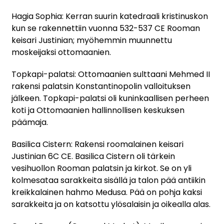
Hagia Sophia: Kerran suurin katedraali kristinuskon
kun se rakennettiin vuonna 532-537 CE Rooman
keisari Justinian; myöhemmin muunnettu
moskeijaksi ottomaanien.
Topkapi-palatsi: Ottomaanien sulttaani Mehmed II
rakensi palatsin Konstantinopolin valloituksen
jälkeen. Topkapi-palatsi oli kuninkaallisen perheen
koti ja Ottomaanien hallinnollisen keskuksen
päämaja.
Basilica Cistern: Rakensi roomalainen keisari
Justinian 6C CE. Basilica Cistern oli tärkein
vesihuollon Rooman palatsin ja kirkot. Se on yli
kolmesataa sarakkeita sisällä ja talon pää antiikin
kreikkalainen hahmo Medusa. Pää on pohja kaksi
sarakkeita ja on katsottu ylösalaisin ja oikealla alas.