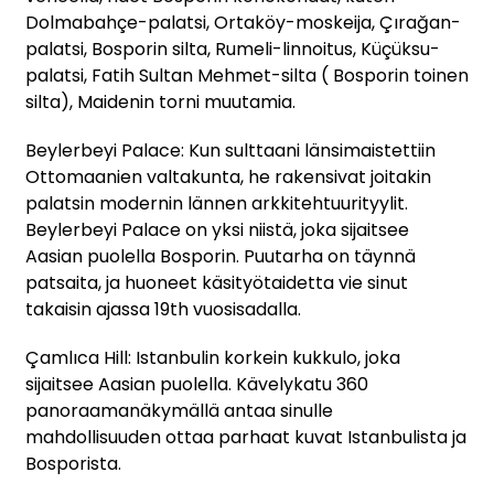
Dolmabahçe-palatsi, Ortaköy-moskeija, Çırağan-
palatsi, Bosporin silta, Rumeli-linnoitus, Küçüksu-
palatsi, Fatih Sultan Mehmet-silta ( Bosporin toinen
silta), Maidenin torni muutamia.
Beylerbeyi Palace: Kun sulttaani länsimaistettiin
Ottomaanien valtakunta, he rakensivat joitakin
palatsin modernin lännen arkkitehtuurityylit.
Beylerbeyi Palace on yksi niistä, joka sijaitsee
Aasian puolella Bosporin. Puutarha on täynnä
patsaita, ja huoneet käsityötaidetta vie sinut
takaisin ajassa 19th vuosisadalla.
Çamlıca Hill: Istanbulin korkein kukkulo, joka
sijaitsee Aasian puolella. Kävelykatu 360
panoraamanäkymällä antaa sinulle
mahdollisuuden ottaa parhaat kuvat Istanbulista ja
Bosporista.