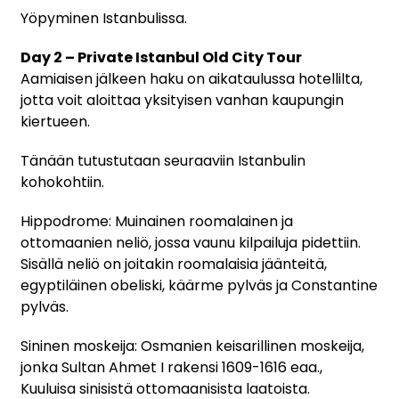
Yöpyminen Istanbulissa.
Day 2 – Private Istanbul Old City Tour
Aamiaisen jälkeen haku on aikataulussa hotellilta,
jotta voit aloittaa yksityisen vanhan kaupungin
kiertueen.
Tänään tutustutaan seuraaviin Istanbulin
kohokohtiin.
Hippodrome: Muinainen roomalainen ja
ottomaanien neliö, jossa vaunu kilpailuja pidettiin.
Sisällä neliö on joitakin roomalaisia jäänteitä,
egyptiläinen obeliski, käärme pylväs ja Constantine
pylväs.
Sininen moskeija: Osmanien keisarillinen moskeija,
jonka Sultan Ahmet I rakensi 1609-1616 eaa.,
Kuuluisa sinisistä ottomaanisista laatoista.