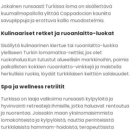
Jokainen runsaasti Turkissa loma on sisällettävä
kuumailmapallolla ylittää Cappadocian kauniita
savupiippuja ja erottuva kallio muodostelmia.
Kulinaariset retket ja ruoanlaitto-luokat
Sisällytä kulinaarinen kiertue tai ruoanlaitto-luokka
ylelliseen Turkin lomamatka-reittiisi, jos olet
ruokahalua.Kun tutustut alueellisiin markkinoihin, poimia
paikallisten kokkien ruoanlaitto-vinkkejä ja maistella
herkullisia ruokia, löydät turkkilaisen keittiön salaisuudet.
Spa ja wellness retriitit
Turkissa on laaja valikoima runsaasti kylpylöitä ja
hyvinvointi retreatejä ihmisille, jotka haluavat rentoutua
ja nuorentaa. Joissakin maan yksinomaisimmista
lomakohteista ja kylpylöistä, nauttia perinteisistä
turkkilaisista hammam-hoidoista, terapeuttisista