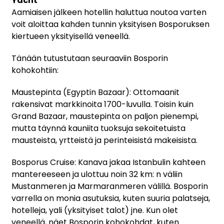
Yacht
Aamiaisen jälkeen hotellin haluttua noutoa varten
voit aloittaa kahden tunnin yksityisen Bosporuksen
kiertueen yksityisellä veneellä.
Tänään tutustutaan seuraaviin Bosporin
kohokohtiin:
Maustepinta (Egyptin Bazaar): Ottomaanit
rakensivat markkinoita 1700-luvulla. Toisin kuin
Grand Bazaar, maustepinta on paljon pienempi,
mutta täynnä kauniita tuoksuja sekoitetuista
mausteista, yrtteistä ja perinteisistä makeisista.
Bosporus Cruise: Kanava jakaa Istanbulin kahteen
mantereeseen ja ulottuu noin 32 km: n väliin
Mustanmeren ja Marmaranmeren välillä. Bosporin
varrella on monia asutuksia, kuten suuria palatseja,
hotelleja, yali (yksityiset talot) jne. Kun olet
veneellä, näet Bosporin kohokohdat, kuten