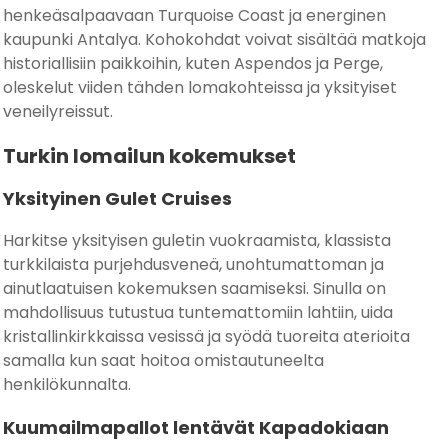
henkeäsalpaavaan Turquoise Coast ja energinen
kaupunki Antalya. Kohokohdat voivat sisältää matkoja
historiallisiin paikkoihin, kuten Aspendos ja Perge,
oleskelut viiden tähden lomakohteissa ja yksityiset
veneilyreissut.
Turkin lomailun kokemukset
Yksityinen Gulet Cruises
Harkitse yksityisen guletin vuokraamista, klassista
turkkilaista purjehdusveneä, unohtumattoman ja
ainutlaatuisen kokemuksen saamiseksi. Sinulla on
mahdollisuus tutustua tuntemattomiin lahtiin, uida
kristallinkirkkaissa vesissä ja syödä tuoreita aterioita
samalla kun saat hoitoa omistautuneelta
henkilökunnalta.
Kuumailmapallot lentävät Kapadokiaan