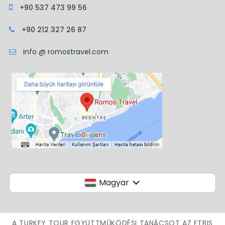
+90 537 473 99 56
+90 212 327 26 87
info @ romostravel.com
Magyar
A TURKEY TOUR EGYÜTTMŰKÖDÉSI TANÁCSOT AZ ETBIS