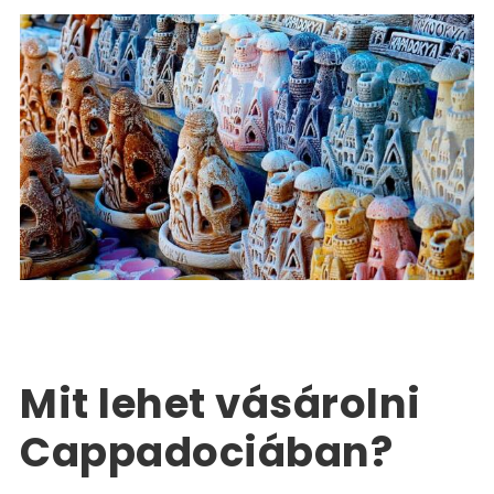
Törökország Tour Package
EXPLORE TURKEY
,
Törökország utazási csomag
0
Mit lehet vásárolni
Cappadociában?