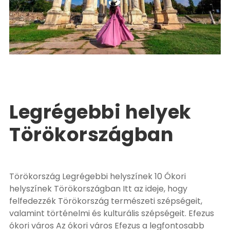
Törökország Tour Package
EXPLORE TURKEY
,
Törökország utazási csomag
0
Legrégebbi helyek
Törökországban
Törökország Legrégebbi helyszínek 10 Ókori
helyszínek Törökországban Itt az ideje, hogy
felfedezzék Törökország természeti szépségeit,
valamint történelmi és kulturális szépségeit. Efezus
ókori város Az ókori város Efezus a legfontosabb