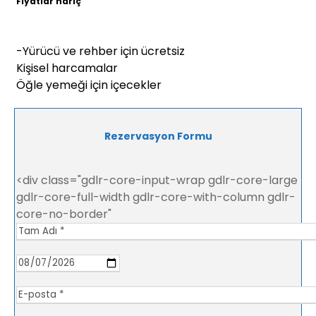
Fiyatlar hariç
-Yürücü ve rehber için ücretsiz
Kişisel harcamalar
Öğle yemeği için içecekler
Rezervasyon Formu
<div class="gdlr-core-input-wrap gdlr-core-large
gdlr-core-full-width gdlr-core-with-column gdlr-
core-no-border"