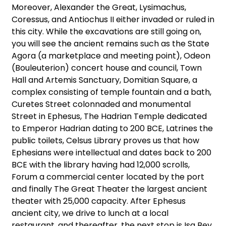
Moreover, Alexander the Great, Lysimachus,
Coressus, and Antiochus II either invaded or ruled in
this city. While the excavations are still going on,
you will see the ancient remains such as the State
Agora (a marketplace and meeting point), Odeon
(Bouleuterion) concert house and council, Town
Hall and Artemis Sanctuary, Domitian Square, a
complex consisting of temple fountain and a bath,
Curetes Street colonnaded and monumental
Street in Ephesus, The Hadrian Temple dedicated
to Emperor Hadrian dating to 200 BCE, Latrines the
public toilets, Celsus Library proves us that how
Ephesians were intellectual and dates back to 200
BCE with the library having had 12,000 scrolls,
Forum a commercial center located by the port
and finally The Great Theater the largest ancient
theater with 25,000 capacity. After Ephesus
ancient city, we drive to lunch at a local
restaurant, and thereafter, the next stop is Isa Bey