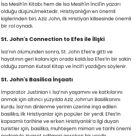
İsa Mesih'in Kitabı hem de İsa Mesih'in İncil'in yazarı
olduğu düşünülmektedir. Hristiyanlığın en önemli
kişilerinden biri, Aziz John, ilk Hristiyan kilisesinde önemli
bir rol oynadı.
St. John's Connection to Efes ile İlişki
İsa’nın ölümünden sonra, St. John Efes’e gitti ve
hayatının geri kalanı için orada kaldı.İsa Efes’in bir sakin
olduğu zaman Kutsal Kitap ve İncil’i yazdığını söylenir.
St. John's Basilica İnşaatı
İmparator Justinian I. İsa’nın yaşamını ve katkılarını
anmak için altıncı yüzyılda Aziz John’un Basilikanını
kurdu. İsa’nın dinlenme yerinin üzerine inşa edilen
basilika, ilk Hristiyanlar için popüler bir yerdi. Efes’in
kapsamlı tarihine ve erken Hristiyanlık’a ilgi duyan
turistler için, basilika, muhteşem mimari ve tarihi önemi
nedeniyle ziyaret edilmesi gereken bir yerdir.