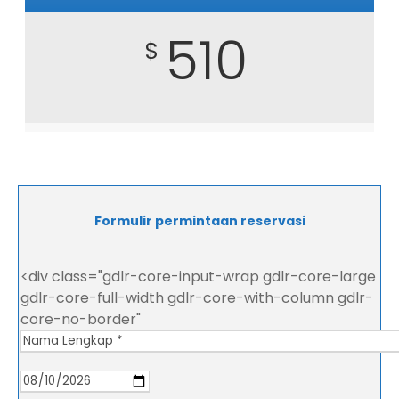
510
$
Formulir permintaan reservasi
<div class="gdlr-core-input-wrap gdlr-core-large
gdlr-core-full-width gdlr-core-with-column gdlr-
core-no-border"