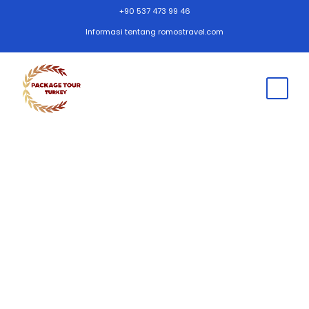
+90 537 473 99 46
Informasi tentang romostravel.com