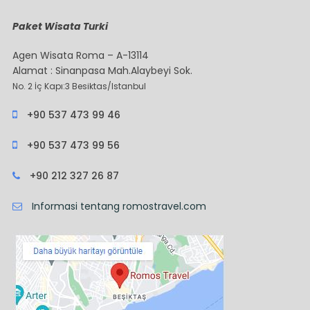
Paket Wisata Turki
Agen Wisata Roma – A-13114
Alamat : Sinanpasa Mah.Alaybeyi Sok.
No. 2 İç Kapı:3 Besiktas/Istanbul
+90 537 473 99 46
+90 537 473 99 56
+90 212 327 26 87
Informasi tentang romostravel.com