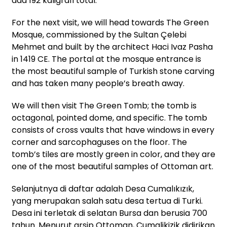
ada 192 kaligrafi total.
For the next visit, we will head towards The Green
Mosque, commissioned by the Sultan Çelebi
Mehmet and built by the architect Haci Ivaz Pasha
in 1419 CE. The portal at the mosque entrance is
the most beautiful sample of Turkish stone carving
and has taken many people’s breath away.
We will then visit The Green Tomb; the tomb is
octagonal, pointed dome, and specific. The tomb
consists of cross vaults that have windows in every
corner and sarcophaguses on the floor. The
tomb’s tiles are mostly green in color, and they are
one of the most beautiful samples of Ottoman art.
Selanjutnya di daftar adalah Desa Cumalıkızık,
yang merupakan salah satu desa tertua di Turki.
Desa ini terletak di selatan Bursa dan berusia 700
tahun. Menurut arsip Ottoman, Cumalikizik didirikan