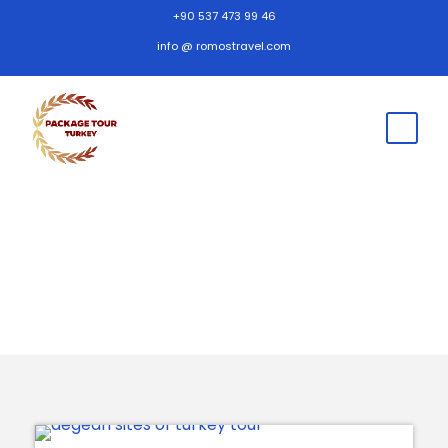
+90 537 473 99 46
info @ romostravel.com
Turkse tour pakketten