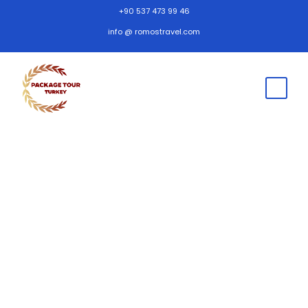
+90 537 473 99 46
info @ romostravel.com